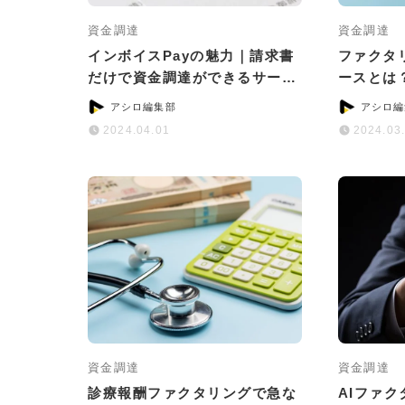
資金調達
資金調達
インボイスPayの魅力｜請求書
ファクタ
だけで資金調達ができるサービ
ースとは
スとは？
つのポイ
アシロ編集部
アシロ編
2024.04.01
2024.03
資金調達
資金調達
診療報酬ファクタリングで急な
AIファ