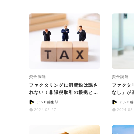
資金調達
資金調達
ファクタリングに消費税は課さ
ファクタ
れない！非課税取引の根拠と計
なし」が
算ポイント
おすすめ
アシロ編集部
アシロ編
2024.03.27
2024.03