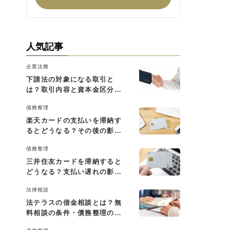
人気記事
企業法務
下請法の対象になる取引と
は？取引内容と資本金区分に
よる判断基準を解説
債務整理
楽天カードの支払いを滞納す
るとどうなる？その後の影響
と払えない場合の対処法
債務整理
三井住友カードを滞納すると
どうなる？支払い遅れの影響
と対処法
法律相談
法テラスの借金相談とは？無
料相談の条件・債務整理の費
用・利用の流れを解説