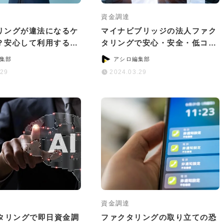
資金調達
リングが違法になるケ
マイナビブリッジの法人ファク
？安心して利用する6
タリングで安心・安全・低コス
ント
トの資金調達！
集部
アシロ編集部
.29
2024.03.29
資金調達
クタリングで即日資金調
ファクタリングの取り立ての恐