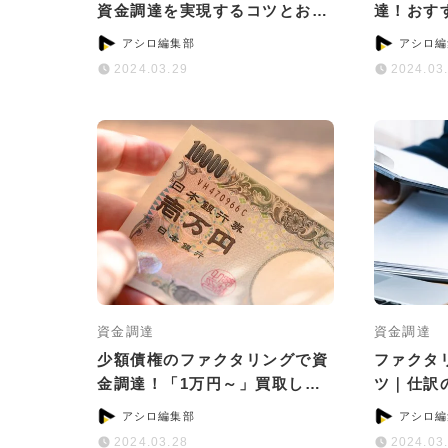
資金調達を実現するコツとおす
達！おす
すめサービス
ためのコ
アシロ編集部
アシロ編
2024.03.29
2024.03
資金調達
資金調達
少額債権のファクタリングで資
ファクタ
金調達！「1万円～」買取して
ツ｜仕訳
いるサービス5選
意点につ
アシロ編集部
アシロ編
2024.03.28
2024.03