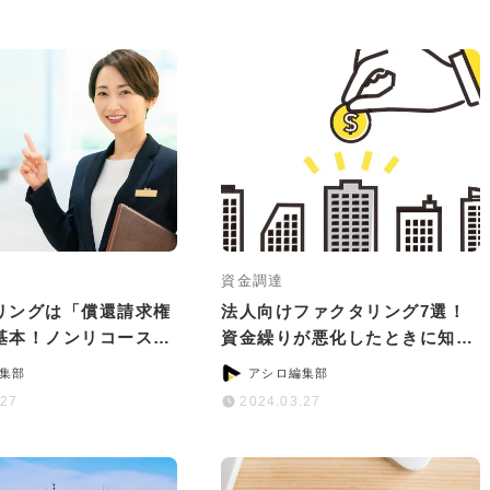
資金調達
リングは「償還請求権
法人向けファクタリング7選！
基本！ノンリコースで
資金繰りが悪化したときに知っ
のサービス5選
ておきたいこと
集部
アシロ編集部
.27
2024.03.27