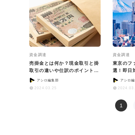
資金調達
資金調達
売掛金とは何か？現金取引と掛
東京のフ
取引の違いや仕訳のポイントを
選！即日
紹介
など目的
アシロ編集部
アシロ編
2024.03.25
2024.03
1