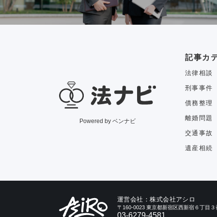
記事カ
法律相談
刑事事件
債務整理
離婚問題
Powered by ベンナビ
交通事故
遺産相続
運営会社：株式会社アシロ
〒160-0023 東京都新宿区西新宿６丁
03-6279-4581