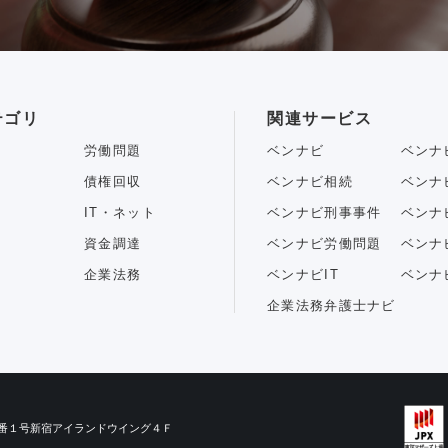
テゴリ
関連サービス
労働問題
ベンナビ
ベンナ
債権回収
ベンナビ相続
ベンナ
IT・ネット
ベンナビ刑事事件
ベンナ
資金調達
ベンナビ労働問題
ベンナ
企業法務
ベンナビIT
ベンナ
企業法務弁護士ナビ
目３番１号新宿アイランドウイング４Ｆ