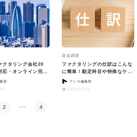
資金調達
ァクタリング会社20
ファクタリングの仕訳はこんな
対応・オンライン完結
に簡単！勘定科目や特殊なケー
別に紹介
スの対処法を解説
集部
アシロ編集部
.25
2024.03.25
2
…
4