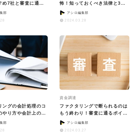
すめ7社と審査に通る
怖！知っておくべき法律と3つ
ツ
の対処法
集部
アシロ編集部
.28
2024.03.28
資金調達
リングの会計処理のコ
ファクタリングで断られるのは
のやり方や会計上の注
もう終わり！審査に通るポイン
いて
トと通過率が高い会社5選
集部
アシロ編集部
.28
2024.03.27