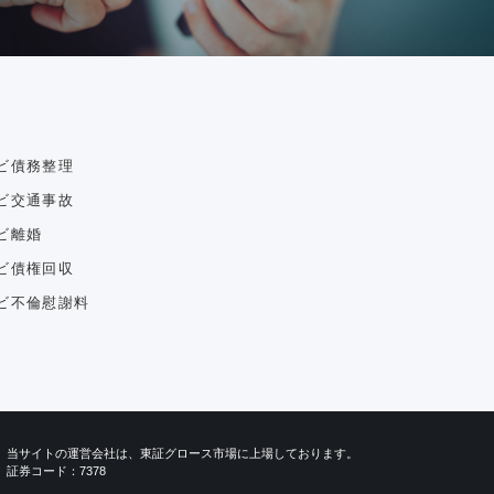
ビ債務整理
ビ交通事故
ビ離婚
ビ債権回収
ビ不倫慰謝料
当サイトの運営会社は、東証グロース市場に上場しております。
証券コード：7378