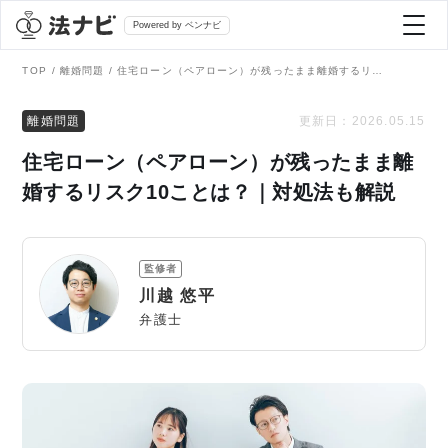
Powered by ベンナビ
TOP
離婚問題
住宅ローン（ペアローン）が残ったまま離婚するリスク10ことは？｜対処法も解説
記事を探す
離婚問題
更新日：
2026.05.15
住宅ローン（ペアローン）が残ったまま離
全て
弁護士を探す
婚するリスク10ことは？｜対処法も解説
法律相談
おすすめ弁護士診断
監修者
刑事事件
川越 悠平
AI Search Premium
弁護士
債務整理
掲載をご検討の弁護士の方へ
離婚問題