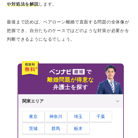
家を売却して完済後に残ったお金は分け合う
や対処法を解説
します。
ペアローンを一本化する
ペアローンを返済しつつ住み続ける
最後まで読めば、ペアローン離婚で直面する問題の全体像が
把握でき、自分たちのケースではどのような対策が必要かを
ペアローン契約時に離婚を想定した対策をして
判断できるようになるでしょう。
おくことも大切
離婚時のリスクも想定して高過ぎる物件の購
入は控える
リスクが生じてもトラブルが発生しないよう
に貯蓄をしておく
離婚問題が得意な
借入れ期間を長くして月々の負担を軽減する
弁護士を探す
ことも検討する
関東エリア
住宅ローン（ペアローン）が残ったままの離婚
は弁護士に相談・依頼すべき理由
東京
神奈川
埼玉
千葉
複雑になりがちなお金の問題をしっかり整理
してくれる
茨城
群馬
栃木
最適な解決方法を提案してもらえる