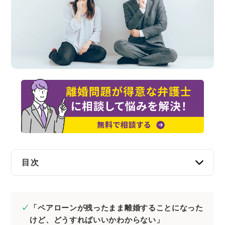
交通事故
遺産相続
労働問題
債権回収
IT・ネット
資金調達
目次
企業法務
住宅ローン（ペアローン）が残ったまま離婚す
るリスク
「ペアローンが残ったまま離婚することになった
1.離婚後もローンを支払い続けなくてはなら
けど、どうすればいいかわからない」