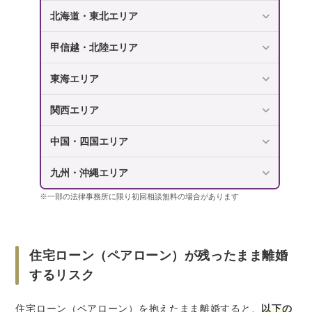
北海道・東北エリア
離婚後の生活になるべく影響が生じないよう
にアドバイスしてくれる
甲信越・北陸エリア
依頼人にかわって元配偶者や金融機関などと
交渉してくれる
東海エリア
将来的なトラブルを防ぐ離婚協議書・公正証
書などを作成してくれる
関西エリア
さいごに｜ペアローン離婚については弁護士に
中国・四国エリア
相談を！
九州・沖縄エリア
※一部の法律事務所に限り初回相談無料の場合があります
住宅ローン（ペアローン）が残ったまま離婚
するリスク
住宅ローン（ペアローン）を抱えたまま離婚すると、
以下の