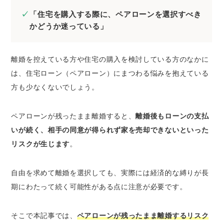
ない
「住宅を購入する際に、ペアローンを選択すべき
2.相手の同意が得られず家を売却できない
かどうか迷っている」
3.相手が返済できなくなり自分もブラックリ
ストに載ってしまう
4.片方に重い返済負担がかかる場合がある
離婚を控えている方や住宅の購入を検討している方のなかに
5.オーバーローンで住宅を売却しても返済を
は、住宅ローン（ペアローン）にまつわる悩みを抱えている
続けなくてはならない
方も少なくないでしょう。
6.住み続けたいのに家の売却を強いられる
7.契約違反を指摘されローン一括返済を請求
ペアローンが残ったまま離婚すると、
離婚後もローンの支払
される
いが続く、相手の同意が得られず家を売却できないといった
8.一方が自己破産をした影響でもう一方も自
リスクが生じます
。
己破産をせざるを得なくなる
9.ペアローンが残ることで「格差」が生まれ
自由を求めて離婚を選択しても、実際には経済的な縛りが長
て一方が不満を感じる
期にわたって続く可能性がある点に注意が必要です。
10.新しく住宅ローンを組むのが難しくなる
離婚時にペアローンのリスクを回避するには？
そこで本記事では、
ペアローンが残ったまま離婚するリスク