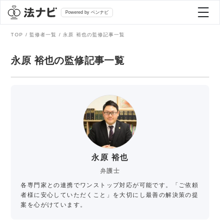
Powered by ベンナビ
TOP
監修者一覧
永原 裕也の監修記事一覧
記事を探す
永原 裕也の監修記事一覧
全て
弁護士を探す
法律相談
おすすめ弁護士診断
刑事事件
AI Search Premium
永原 裕也
債務整理
弁護士
各専門家との連携でワンストップ対応が可能です。「ご依頼
掲載をご検討の弁護士の方へ
離婚問題
者様に安心していただくこと」を大切にし最善の解決策の提
案を心がけています。