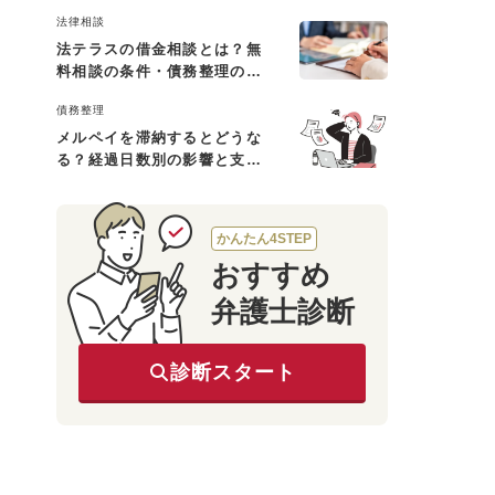
と対処法
法律相談
法テラスの借金相談とは？無
料相談の条件・債務整理の費
用・利用の流れを解説
債務整理
メルペイを滞納するとどうな
る？経過日数別の影響と支払
えないときの対処法
かんたん4STEP
おすすめ
弁護士診断
診断スタート