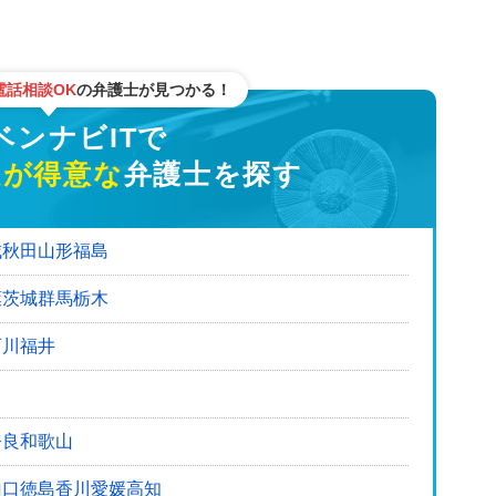
電話相談OK
の弁護士が見つかる！
ナビITで
題が得意な
弁護士を探す
城
秋田
山形
福島
葉
茨城
群馬
栃木
石川
福井
奈良
和歌山
山口
徳島
香川
愛媛
高知