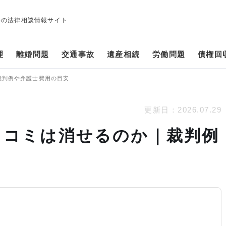
修の法律相談情報サイト
理
離婚問題
交通事故
遺産相続
労働問題
債権回
裁判例や弁護士費用の目安
更新日：
2026.07.29
口コミは消せるのか｜裁判例