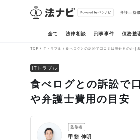
弁護士監
Powered by ベンナビ
全て
法律相談
刑事事件
債務整
TOP
ITトラブル
食べログとの訴訟で口コミは消せるのか｜
ITトラブル
食べログとの訴訟で
や弁護士費用の目安
監修者
甲斐 伸明