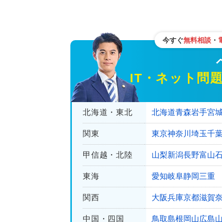
今すぐ
無料相談
・
ベン
IT・ネット問
北海道・東北
北海道
青森
岩手
宮
関東
東京
神奈川
埼玉
千
甲信越・北陸
山梨
新潟
長野
富山
東海
愛知
岐阜
静岡
三重
関西
大阪
兵庫
京都
滋賀
中国・四国
鳥取
島根
岡山
広島