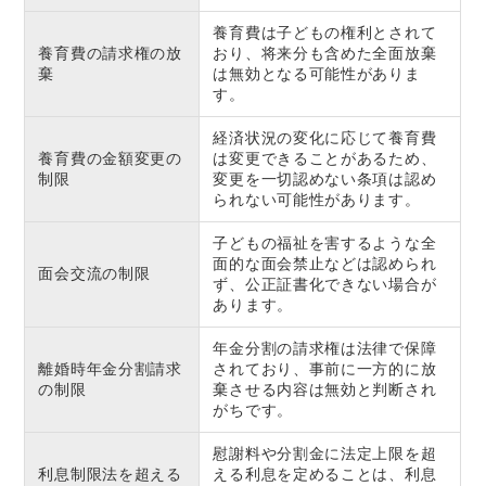
養育費は子どもの権利とされて
養育費の請求権の放
おり、将来分も含めた全面放棄
棄
は無効となる可能性がありま
す。
経済状況の変化に応じて養育費
養育費の金額変更の
は変更できることがあるため、
制限
変更を一切認めない条項は認め
られない可能性があります。
子どもの福祉を害するような全
面的な面会禁止などは認められ
面会交流の制限
ず、公正証書化できない場合が
あります。
年金分割の請求権は法律で保障
離婚時年金分割請求
されており、事前に一方的に放
の制限
棄させる内容は無効と判断され
がちです。
慰謝料や分割金に法定上限を超
利息制限法を超える
える利息を定めることは、利息