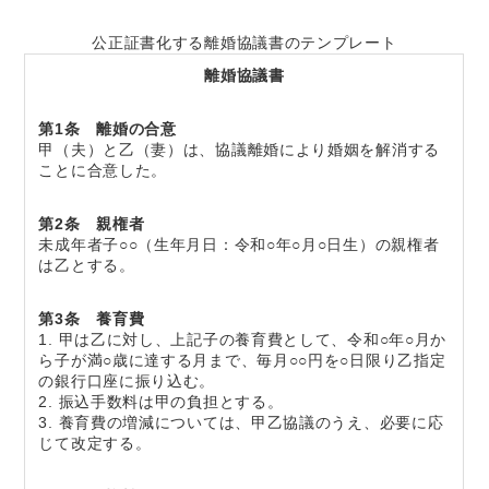
公正証書化する離婚協議書のテンプレート
離婚協議書
第1条 離婚の合意
甲（夫）と乙（妻）は、協議離婚により婚姻を解消する
ことに合意した。
第2条 親権者
未成年者子○○（生年月日：令和○年○月○日生）の親権者
は乙とする。
第3条 養育費
1. 甲は乙に対し、上記子の養育費として、令和○年○月か
ら子が満○歳に達する月まで、毎月○○円を○日限り乙指定
の銀行口座に振り込む。
2. 振込手数料は甲の負担とする。
3. 養育費の増減については、甲乙協議のうえ、必要に応
じて改定する。