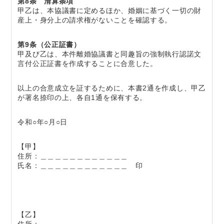
第8条 清算条項
甲乙は、本協議書に定めるほか、婚姻に基づく一切の財
産上・身分上の請求権がないことを確認する。
第9条（公正証書）
甲及び乙は、本件離婚協議書と同趣旨の強制執行認諾文
言付公正証書を作成することに合意した。
以上の合意成立を証するために、本書2通を作成し、甲乙
が署名捺印の上、各自1通を保有する。
令和○年○月○日
【甲】
住所：＿＿＿＿＿＿＿＿＿＿＿＿
氏名：＿＿＿＿＿＿＿＿＿＿＿＿ 印
【乙】