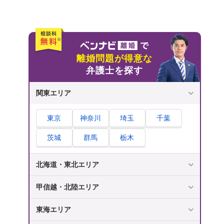
公正証書化する離婚協議書は自分で作成でき
る？弁護士に依頼すべき？
公正証書化する離婚協議書についてよくある質
問
離婚協議書の公正証書化にかかる費用は誰が
離婚問題が得意な
負担する？
弁護士を探す
離婚協議書の公正証書化はどうしても必要？
関東エリア
養育費が義務化されたら離婚協議書の公正証
書化は必要なくなる？
東京
神奈川
埼玉
千葉
さいごに｜公正証書化する離婚協議書作成につ
茨城
群馬
栃木
いては弁護士に相談を！
北海道・東北エリア
甲信越・北陸エリア
東海エリア