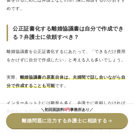
書を作るためには弁護士などの専門家に相談するのがおすす
めです。
公正証書化する離婚協議書は自分で作成でき
る？弁護士に依頼すべき？
離婚協議書を公正証書化するにあたって、「できるだけ費用
をかけずに自分で作成したい」と考える人も多いでしょう。
実際、
離婚協議書の原案自体は、夫婦間で話し合いながら自
分で作成することも可能
です。
インターネット上には雛形も多く、弁護士に依頼しなければ
＼初回面談料
0円
事務所あり／
作れないものではありません。
離婚問題に注力する弁護士に相談する
しかし、自分で作成する場合には注意点も多くあります。