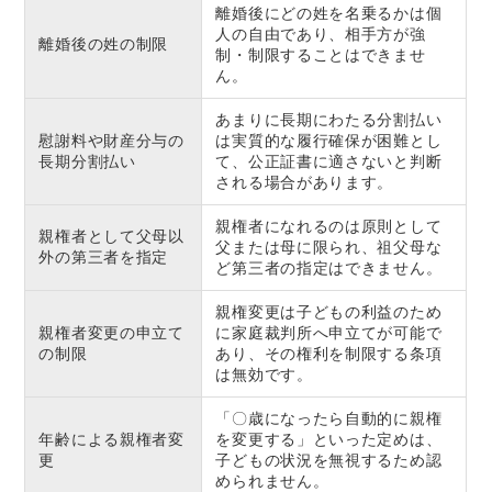
離婚後にどの姓を名乗るかは個
人の自由であり、相手方が強
離婚後の姓の制限
制・制限することはできませ
ん。
あまりに長期にわたる分割払い
慰謝料や財産分与の
は実質的な履行確保が困難とし
長期分割払い
て、公正証書に適さないと判断
される場合があります。
親権者になれるのは原則として
親権者として父母以
父または母に限られ、祖父母な
外の第三者を指定
ど第三者の指定はできません。
親権変更は子どもの利益のため
親権者変更の申立て
に家庭裁判所へ申立てが可能で
の制限
あり、その権利を制限する条項
は無効です。
「〇歳になったら自動的に親権
年齢による親権者変
を変更する」といった定めは、
更
子どもの状況を無視するため認
められません。