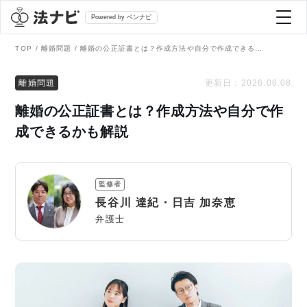
Powered by ベンナビ
TOP
離婚問題
離婚の公正証書とは？作成方法や自分で作成できるかも解説
記事を探す
離婚問題
更新日：
2026.06.08
離婚の公正証書とは？作成方法や自分で作
全て
弁護士を探す
成できるかも解説
法律相談
おすすめ弁護士診断
監修者
刑事事件
長谷川 達紀・日吉 加奈恵
AI Search Premium
弁護士
債務整理
掲載をご検討の弁護士の方へ
離婚問題