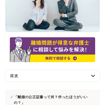
交通事故
遺産相続
労働問題
債権回収
IT・ネット
資金調達
目次
企業法務
離婚協議書の公正証書化とは？
離婚協議書を公正証書化するメリット
「離婚の公正証書って何？作ったほうがいい
合意通りの金銭が支払われない場合は速やか
の？」