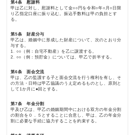
第4条 慰謝料
甲は乙に対し、慰謝料として金○○円を令和○年○月○日限
り乙指定口座に振り込む。振込手数料は甲の負担とす
る。
第5条 財産分与
甲乙は、婚姻中に形成した財産について、次のとおり分
与する。
1. ○○（例：自宅不動産）を乙に譲渡する。
2. ○○（例：預貯金）については、甲乙で折半する。
第6条 面会交流
甲は、乙の監護する子と面会交流を行う権利を有し、そ
の方法・日時は甲乙協議のうえ定めるものとし、原則と
して1か月に●回とする。
第7条 年金分割
甲及び乙は、甲乙の婚姻期間中における双方の年金分割
の割合を０．５とすることに合意し、甲は、乙の年金分
割に必要な手続に協力することを約束する。