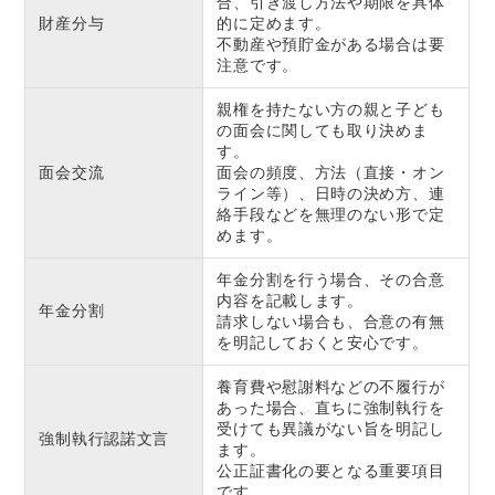
合、引き渡し方法や期限を具体
財産分与
的に定めます。
不動産や預貯金がある場合は要
注意です。
親権を持たない方の親と子ども
の面会に関しても取り決めま
す。
面会交流
面会の頻度、方法（直接・オン
ライン等）、日時の決め方、連
絡手段などを無理のない形で定
めます。
年金分割を行う場合、その合意
内容を記載します。
年金分割
請求しない場合も、合意の有無
を明記しておくと安心です。
養育費や慰謝料などの不履行が
あった場合、直ちに強制執行を
受けても異議がない旨を明記し
強制執行認諾文言
ます。
公正証書化の要となる重要項目
です。