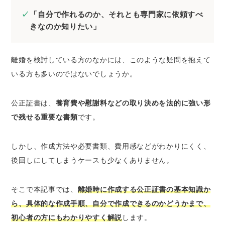
に相手の財産を差し押さえられる
「自分で作れるのか、それとも専門家に依頼すべ
合意内容を明確化できる
きなのか知りたい」
離婚協議書の証明力が高まる
法的に無効となってしまうリスクが低くなる
離婚を検討している方のなかには、このような疑問を抱えて
紛失や改ざんを防げる
いる方も多いのではないでしょうか。
離婚協議書を公正証書化するデメリット・注意
点
公正証書は、
養育費や慰謝料などの取り決めを法的に強い形
手数料がかかる
で残せる重要な書類
です。
夫婦で公証役場へ出向く必要がある/夫婦の同
席が必要
しかし、作成方法や必要書類、費用感などがわかりにくく、
公証人とのやりとりが必要となる
後回しにしてしまうケースも少なくありません。
公正証書化する離婚協議書に記入すべき主な項
目
そこで本記事では、
離婚時に作成する公正証書の基本知識か
公正証書化する離婚協議書に書けないことの例
ら、具体的な作成手順、自分で作成できるのかどうかまで、
公正証書化する際の離婚協議書テンプレート
初心者の方にもわかりやすく解説
します。