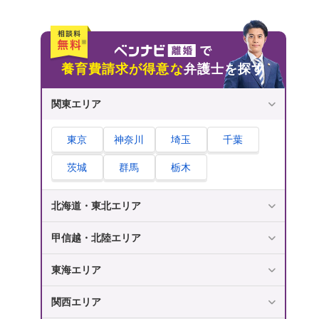
養育費が相場より高額になるケースの例とは？
養育費はあとから増額・減額されることはあ
る？
あとから養育費の増額が認められやすいケー
養育費請求が得意な
弁護士を探す
ス
あとから養育費の減額が認められやすいケー
関東エリア
ス
東京
神奈川
埼玉
千葉
養育費について弁護士に相談・依頼するメリッ
ト
茨城
群馬
栃木
ケースにあわせた養育費の適正額がわかる
北海道・東北エリア
養育費をスムーズに決められるようになる
相手との交渉を弁護士に代わってもらうこと
甲信越・北陸エリア
も可能
未払いが発生しにくいように対処してくれる
東海エリア
精神的な負担を軽減できる
関西エリア