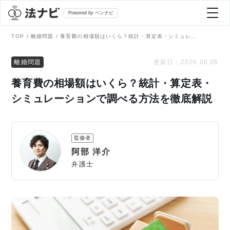
Powered by ベンナビ
TOP
離婚問題
養育費の相場額はいくら？統計・算定表・シミュレーションで調べる方法を徹底解説
記事を探す
離婚問題
更新日：
2026.06.08
養育費の相場額はいくら？統計・算定表・
全て
弁護士を探す
シミュレーションで調べる方法を徹底解説
法律相談
おすすめ弁護士診断
監修者
刑事事件
阿部 洋介
AI Search Premium
弁護士
債務整理
掲載をご検討の弁護士の方へ
離婚問題