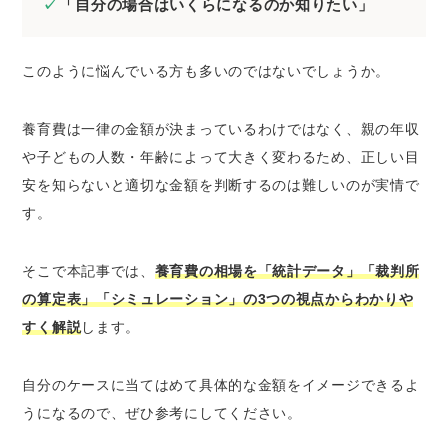
「自分の場合はいくらになるのか知りたい」
取り決めがなくても養育費を請求できる「法
定養育費制度」とは？
このように悩んでいる方も多いのではないでしょうか。
より詳しい養育費相場は「養育費算定表」が参
考になる
1.裁判所のホームページから算定表をダウン
養育費は一律の金額が決まっているわけではなく、親の年収
ロード
や子どもの人数・年齢によって大きく変わるため、正しい目
2.算定表にて養育費の金額を確認する
安を知らないと適切な金額を判断するのは難しいのが実情で
す。
養育費の自動計算機を使えば簡単にシミュレー
ションが可能
そこで本記事では、
養育費の相場を「統計データ」「裁判所
養育費の決め方｜話し合いで決まらない場合は
の算定表」「シミュレーション」の3つの視点からわかりや
法的な手続きへ
すく解説
します。
1.まずは夫婦で話し合う
2.話し合いで合意できない場合は調停を申し
立てる
自分のケースに当てはめて具体的な金額をイメージできるよ
うになるので、ぜひ参考にしてください。
3.調停でも合意できなければ審判へ移行する