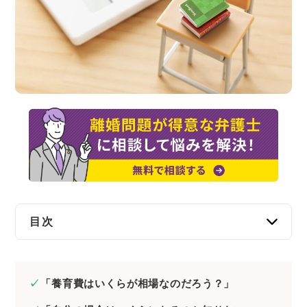
交通事故
遺産相続
労働問題
債権回収
IT・ネット
資金調達
目次
企業法務
養育費の相場はどのくらい？｜子どもの数別で
みる
「養育費はいくらが相場なのだろう？」
養育費を受け取っていないひとり親も多い