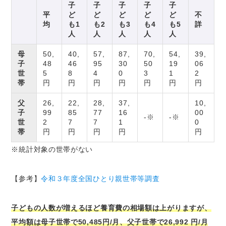
子
子
子
子
子
平
ど
ど
ど
ど
ど
不
均
も1
も2
も3
も4
も5
詳
人
人
人
人
人
母
50,
40,
57,
87,
70,
54,
39,
子
48
46
95
30
50
19
06
世
5
8
4
0
3
1
2
帯
円
円
円
円
円
円
円
父
26,
22,
28,
37,
10,
子
99
85
77
16
00
-※
-※
世
2
7
7
1
0
帯
円
円
円
円
円
※統計対象の世帯がない
【参考】
令和３年度全国ひとり親世帯等調査
子どもの人数が増えるほど養育費の相場額は上がりますが、
平均額は母子世帯で50,485円/月、父子世帯で26,992 円/月