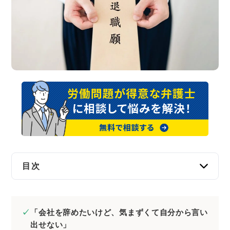
交通事故
遺産相続
労働問題
債権回収
IT・ネット
資金調達
目次
企業法務
【結論】退職代行を依頼するなら弁護士がおす
すめ
「会社を辞めたいけど、気まずくて自分から言い
退職代行サービス業者と弁護士の違い
出せない」