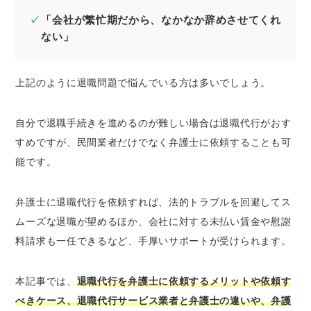
退職代行サービスとは？
「会社が繁忙期だから、なかなか辞めさせてくれ
退職代行を弁護士に依頼する5つのメリット
ない」
1.会社とのやり取りを一任できる
2.退職に失敗するリスクが少ない
上記のように退職問題で悩んでいる方は多いでしょう。
3.未払い賃金や慰謝料請求も代行してくれる
4.労災手続きの代行も依頼できる
自分で退職手続きを進めるのが難しい場合は退職代行がおす
5.弁護士法違反（非弁行為）にならない
すめですが、民間業者だけでなく弁護士に依頼することも可
能です。
退職代行を弁護士に依頼すべき3つのケース
1.自分では退職を切り出せない場合
弁護士に退職代行を依頼すれば、法的トラブルを回避してス
2.会社が退職を認めてくれない場合
ムーズな退職が望めるほか、会社に対する未払い賃金や慰謝
3.退職時に有給消化や未払い賃金の請求もし
料請求も一任できるなど、手厚いサポートが受けられます。
たい場合
退職代行の弁護士選びの3つのポイント
本記事では、
退職代行を弁護士に依頼するメリットや依頼す
1.労働問題に注力しているかどうか
べきケース、退職代行サービス業者と弁護士の違いや、弁護