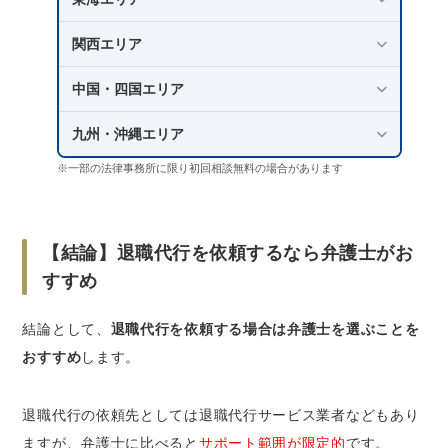
2.退職代行は新卒が利用してもよい？
関西エリア
3.退職代行は公務員でも利用できる？
4.退職代行を利用した場合、会社から直接連
中国・四国エリア
絡が来ることはある？
九州・沖縄エリア
5.退職代行を利用する場合、会社への返却物
はどうすればよい？
※一部の法律事務所に限り初回相談無料の場合があります
さいごに｜ベンナビ労働問題なら、退職代行が
得意な弁護士を探せる
【結論】退職代行を依頼するなら弁護士がお
すすめ
結論として、
退職代行を依頼する場合は弁護士を選ぶことを
おすすめ
します。
退職代行の依頼先としては退職代行サービス業者などもあり
ますが、弁護士に比べると
サポート範囲が限定的
です。