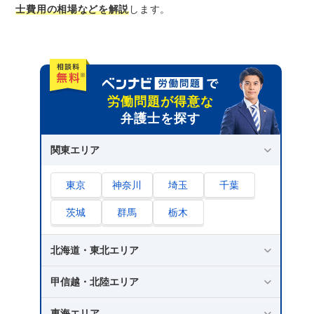
2.退職代行の経験や実績は豊富か
士費用の相場などを解説
します。
3.相談しやすいかどうか
退職代行でかかる弁護士費用の相場
1.相談料｜1時間あたり5,000円～1万円程度
2.退職代行手数料｜10万円〜20万円程度
労働問題が得意な
3.実費｜数千円～数万円程度
弁護士を探す
退職代行を弁護士に依頼する場合の流れ
関東エリア
1.弁護士を探して相談予約を取る
東京
神奈川
埼玉
千葉
2.法律相談をして退職代行を依頼する
3.弁護士が会社と交渉する
茨城
群馬
栃木
4.裁判手続きに移行する（交渉不成立の場
合）
北海道・東北エリア
退職代行を弁護士に依頼する場合によくある質
甲信越・北陸エリア
問5選
1.退職代行を利用しても大丈夫？
東海エリア