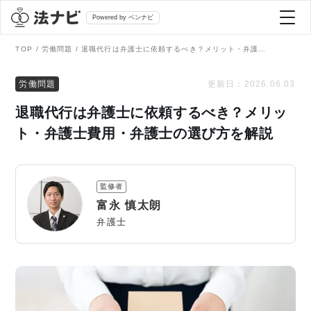
Powered by ベンナビ
TOP
労働問題
退職代行は弁護士に依頼するべき？メリット・弁護士費用・弁護士の選び方を解説
記事を探す
労働問題
更新日：
2026.06.03
退職代行は弁護士に依頼するべき？メリッ
全て
弁護士を探す
ト・弁護士費用・弁護士の選び方を解説
法律相談
おすすめ弁護士診断
監修者
刑事事件
富永 慎太朗
AI Search Premium
弁護士
債務整理
掲載をご検討の弁護士の方へ
離婚問題