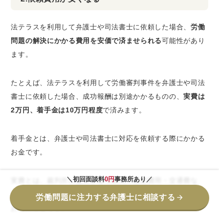
法テラスを利用して弁護士や司法書士に依頼した場合、
労働
問題の解決にかかる費用を安価で済ませられる
可能性があり
ます。
たとえば、法テラスを利用して労働審判事件を弁護士や司法
書士に依頼した場合、成功報酬は別途かかるものの、
実費は
2万円、着手金は10万円程度
で済みます。
着手金とは、弁護士や司法書士に対応を依頼する際にかかる
お金です。
＼初回面談料
0円
事務所あり／
実費とは、裁判所に提出する印紙代・鑑定費用・交通費な
ど、弁護士や司法書士が事件解決に向けて動く際にかかった
労働問題に注力する弁護士に相談する
お金のことです。