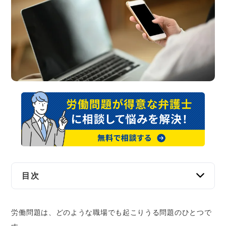
交通事故
遺産相続
労働問題
債権回収
IT・ネット
資金調達
企業法務
目次
【条件あり】法テラスは労働問題の解決をサポ
労働問題は、どのような職場でも起こりうる問題のひとつで
ートしてくれる