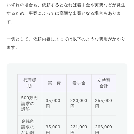
いずれの場合も、依頼するとなれば着手金や実費などが発生
するため、事案によっては高額な出費となる場合もありま
す。
一例として、依頼内容によっては以下のような費用がかかり
ます。
代理援
立替額
実 費
着手金
助
合計
500万円
35,000
220,000
255,000
請求の
円
円
円
訴訟
金銭的
請求の
35,000
231,000
266,000
ない離
円
円
円