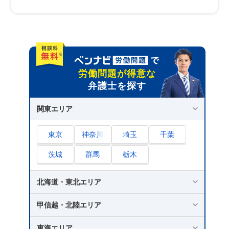
4.依頼費用を返済する
労働問題で法テラス以外におすすめの相談窓口5
選
1.労働基準監督署｜会社への行政指導が望め
る
労働問題が得意な
弁護士を探す
2.総合労働相談コーナー｜あらゆる労働問題
を相談できる
関東エリア
3.労働組合｜労働者側の視点からアドバイス
してくれる
東京
神奈川
埼玉
千葉
4.社会保険労務士｜労働問題のアドバイスや
和解のサポートが受けられる
茨城
群馬
栃木
5.ベンナビ労働問題｜労働問題が得意な弁護
士に相談・依頼できる
北海道・東北エリア
さいごに｜法テラスでは労働問題を解決できな
甲信越・北陸エリア
いなら、ベンナビ労働問題で相談を
東海エリア