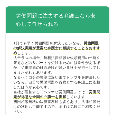
2.依頼費用が安くなる
3.依頼費用を分割払いできる
労働問題に注力する弁護士なら安
心して任せられる
労働問題を法テラスに相談する3つのデメリット
1.収入や資産などの利用条件がある
2.担当する弁護士・司法書士を自由に選べな
1日でも早く労働問題を解決したいなら、
労働問題
い
の解決実績が豊富な弁護士に相談することをおすす
3.審査に時間がかかる
め
します。
法テラスの場合、無料法律相談や依頼費用の一時立
替えなどのサポートを受けるためには条件があるほ
労働問題を法テラスに相談する方法2つ
か、労働問題の対応経験が浅い弁護士が担当してし
1.法テラスに直接相談する
まうおそれもあります。
なるべく自分の希望に近い形でトラブルを解決した
2.法テラスと契約している事務所に連絡する
いなら、自分で労働問題を得意とする弁護士に依頼
したほうが安心です。
労働問題で法テラスを利用する際の流れ
当社が運営する「ベンナビ労働問題」では、
労働問
題が得意な全国の弁護士を掲載
しています。
1.法テラスに問い合わせる
初回相談無料の法律事務所も多くあり、法律相談だ
2.無料法律相談を利用する
けの利用も可能ですので、まずは気軽にご相談くだ
さい。
3.依頼費用の立替制度を利用する