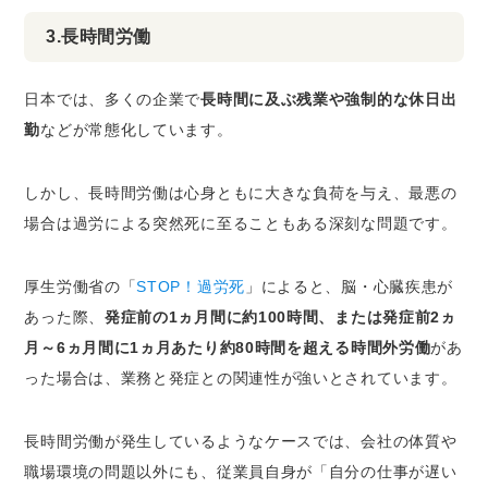
3.長時間労働
日本では、多くの企業で
長時間に及ぶ残業や強制的な休日出
勤
などが常態化しています。
しかし、長時間労働は心身ともに大きな負荷を与え、最悪の
場合は過労による突然死に至ることもある深刻な問題です。
厚生労働省の「
STOP！過労死
」によると、脳・心臓疾患が
あった際、
発症前の1ヵ月間に約100時間、または発症前2ヵ
月～6ヵ月間に1ヵ月あたり約80時間を超える時間外労働
があ
った場合は、業務と発症との関連性が強いとされています。
長時間労働が発生しているようなケースでは、会社の体質や
職場環境の問題以外にも、従業員自身が「自分の仕事が遅い