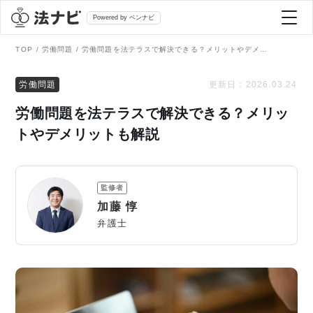
Powered by ベンナビ
TOP
労働問題
労働問題を法テラスで解決できる？メリットやデメリットも解説
記事を探す
労働問題
更新日：
2026.03.24
労働問題を法テラスで解決できる？メリッ
全て
弁護士を探す
トやデメリットも解説
法律相談
おすすめ弁護士診断
監修者
刑事事件
加藤 惇
AI Search Premium
弁護士
債務整理
掲載をご検討の弁護士の方へ
離婚問題