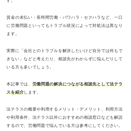
す。
法テラスとは
法テラスで受けられる2つの援助
賃金の未払い・長時間労働・パワハラ・セクハラなど、一口
1.弁護士や司法書士との無料法律相談
に労働問題といってもトラブル状況によって対処法は異なり
2.依頼費用の一時立替え
ます。
法テラスで相談できる労働問題の代表例8つ
1.パワーハラスメント
実際に「会社とのトラブルを解決したいけど自分では何もで
2.セクシャルハラスメント
きない」などと考えたり、相談先がわからずに悩んだりして
3.長時間労働
いる方も多いでしょう。
4.賃金の未払い
5.給与の天引き
本記事では、
労働問題の解決につながる相談先として法テラ
6.不当解雇
スを紹介
します。
7.退職の引き止め
8.労災手続きの拒否
法テラスの概要や利用するメリット・デメリット、利用方法
や利用条件、法テラス以外におすすめの相談窓口なども解説
労働問題を法テラスに相談する3つのメリット
するので、労働問題で悩んでいる方は参考にしてください。
1.3回まで無料で相談できる