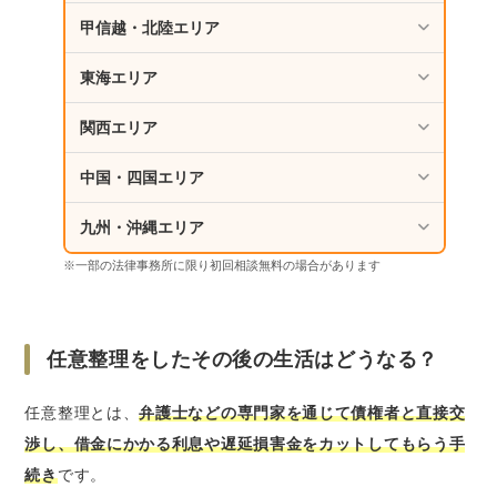
債務整理の対応を得意とする弁護士に相談・
甲信越・北陸エリア
依頼する
東海エリア
任意整理したその後の生活がどうなるか、悪
い点も含めて理解しておく
関西エリア
弁護士に相談しながら任意整理以外の手続き
も柔軟に検討する
中国・四国エリア
任意整理手続き後の生活における注意点
九州・沖縄エリア
お金の管理はしっかりする
※一部の法律事務所に限り初回相談無料の場合があります
闇金には手を出さない
返済できなくなった場合は速やかに専門家に
相談
任意整理をしたその後の生活はどうなる？
さいごに｜任意整理とその後の生活についての
任意整理とは、
弁護士などの専門家を通じて債権者と直接交
不安は専門家へ
渉し、借金にかかる利息や遅延損害金をカットしてもらう手
続き
です。