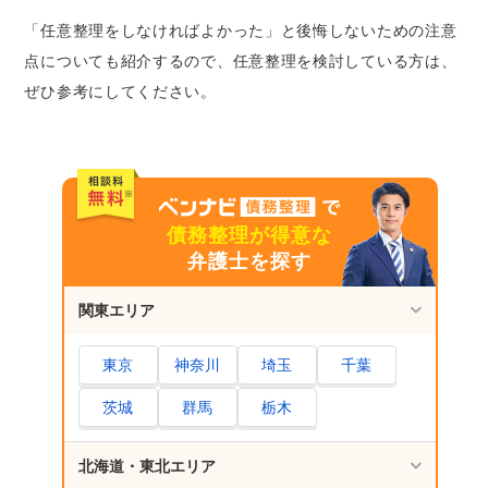
ローンを利用したいなら家族名義で
「任意整理をしなければよかった」と後悔しないための注意
借り入れをするなら職場の貸付制度などを利
点についても紹介するので、任意整理を検討している方は、
用する
ぜひ参考にしてください。
任意整理後、ブラックリストの登録が削除され
るのはいつ？
一般的に5年程度で削除される
開示請求をすれば、ブラックリストから削除
債務整理が得意な
されたか確認できる
弁護士を探す
任意整理しなければよかった、と後悔するケー
関東エリア
ス
思ったより借金が減らなかった
東京
神奈川
埼玉
千葉
毎月の返済額はかえって多くなってしまった
任意整理したその後の生活がどうなるかよく
茨城
群馬
栃木
理解していなかった
北海道・東北エリア
任意整理したことを後悔しないためには？