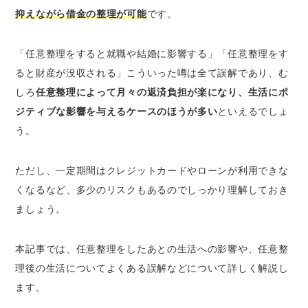
保証人に迷惑をかけることがある
抑えながら借金の整理が可能
です。
保証人になれなくなる
不動産の賃貸契約で審査が通りづらくなる
「任意整理をすると就職や結婚に影響する」「任意整理をす
ると財産が没収される」こういった噂は全て誤解であり、む
任意整理のその後の生活についてよくある誤解
しろ
任意整理によって月々の返済負担が楽になり、生活にポ
結婚が法的に制限されることはない
ジティブな影響を与えるケースのほうが多い
といえるでしょ
職業や就職に制限がかかることはない
う。
自分自身や子どもの進学に制限がかかること
はない
ただし、
一定期間はクレジットカードやローンが利用できな
保険に加入できなくなることはない
くなる
など、多少のリスクもあるのでしっかり理解しておき
財産を手放す必要はない
ましょう。
戸籍や住民票には任意整理をした情報は載ら
ない
本記事では、任意整理をしたあとの生活への影響や、任意整
任意整理のその後の生活の不便さを軽減する方
理後の生活についてよくある誤解などについて詳しく解説し
法
ます。
クレジットカードの代替手段を利用する