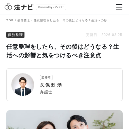
Powered by ベンナビ
TOP
債務整理
任意整理をしたら、その後はどうなる？生活への影響と気をつけるべき注意点
記事を探す
債務整理
更新日：
2026.03.25
任意整理をしたら、その後はどうなる？生
全て
弁護士を探す
活への影響と気をつけるべき注意点
法律相談
おすすめ弁護士診断
監修者
刑事事件
久保田 湧
AI Search Premium
弁護士
債務整理
掲載をご検討の弁護士の方へ
離婚問題