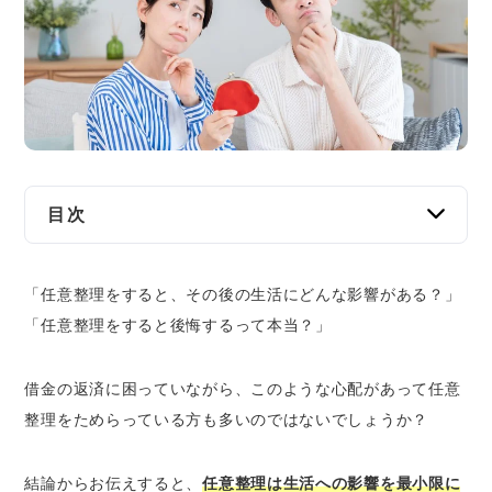
交通事故
遺産相続
労働問題
債権回収
目次
IT・ネット
任意整理をしたその後の生活はどうなる？
「任意整理をすると、その後の生活にどんな影響がある？」
毎月の借金の返済額が減る
資金調達
「任意整理をすると後悔するって本当？」
督促などがなくなり精神的なストレスが軽減
される
企業法務
借金の返済に困っていながら、このような心配があって任意
ブラックリストに登録され、クレジットカー
ドやローンが使えなくなる
整理をためらっている方も多いのではないでしょうか？
スマートフォンなどの分割払いができなくな
る
結論からお伝えすると、
任意整理は生活への影響を最小限に