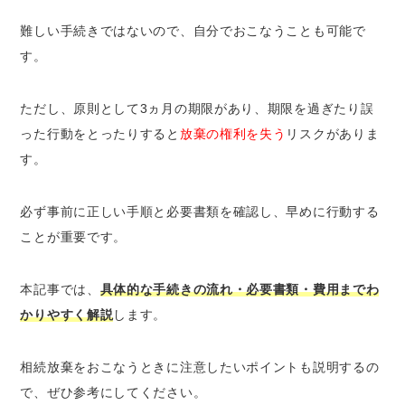
口頭での意思表示は相続放棄にならない
難しい手続きではないので、自分でおこなうことも可能で
期限は自分が相続人だと知った時から3ヵ月
以内
す。
【3ステップ】相続放棄の手続きをおこなうとき
ただし、原則として3ヵ月の期限があり、期限を過ぎたり誤
の流れ
った行動をとったりすると
放棄の権利を失う
リスクがありま
ステップ1：必要書類を収集して申述書を作
す。
成する
ステップ2：書類一式を家庭裁判所に提出す
必ず事前に正しい手順と必要書類を確認し、早めに行動する
る
ことが重要です。
ステップ3：照会書に回答し、受理通知書を
受け取る
本記事では、
具体的な手続きの流れ・必要書類・費用までわ
相続放棄の申述に必要な書類一覧
かりやすく解説
します。
相続放棄の手続きは自分でおこなうことも可能
相続放棄の手続きにかかる費用はいくら？
相続放棄をおこなうときに注意したいポイントも説明するの
自分で手続きする場合の費用内訳
で、ぜひ参考にしてください。
専門家に依頼する場合の費用相場