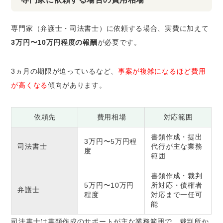
専門家（弁護士・司法書士）に依頼する場合、実費に加えて
3万円〜10万円程度の報酬
が必要です。
3ヵ月の期限が迫っているなど、
事案が複雑になるほど費用
が高くなる
傾向があります。
依頼先
費用相場
対応範囲
書類作成・提出
3万円〜5万円程
司法書士
代行が主な業務
度
範囲
書類作成・裁判
5万円〜10万円
所対応・債権者
弁護士
程度
対応まで一任可
能
司法書士は書類作成のサポートが主な業務範囲で、裁判所か