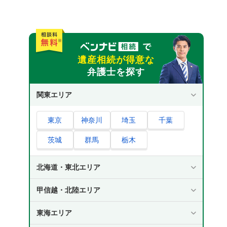
相続放棄の手続きをおこなうときの注意点5つ
相続財産を処分すると相続放棄できなくなる
相続放棄は原則撤回・取消しできない
遺産相続が得意な
ほかの相続人や親族へ連絡しないとトラブル
弁護士を探す
の原因になる
相続財産の管理（保存）義務が残る場合があ
関東エリア
る
債権者から連絡が来ても支払いに応じてはい
東京
神奈川
埼玉
千葉
けない
茨城
群馬
栃木
相続放棄の手続きは弁護士に任せるのがおすす
め
北海道・東北エリア
相続手続きに精通した弁護士探しはベンナビ
甲信越・北陸エリア
相続放棄の手続きに関するよくある質問
Q1. 3ヵ月の期限を過ぎてしまったら、もう
東海エリア
相続放棄はできませんか？