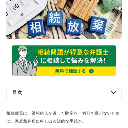
交通事故
遺産相続
労働問題
債権回収
IT・ネット
資金調達
目次
企業法務
相続放棄とは？｜全ての遺産を相続しないため
相続放棄は、被相続人が遺した財産を一切引き継がないため
の手続き
に、家庭裁判所に申し出る法的な手続き。
単純承認・限定承認との違い