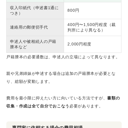
収入印紙代（申述書1通に
800円
つき）
400円〜1,500円程度（裁
連絡用の郵便切手代
判所により異なる）
申述人や被相続人の戸籍
2,000円程度
謄本など
戸籍謄本の必要通数は、申述人の立場によって異なります。
親や兄弟姉妹が申述する場合は追加の戸籍謄本が必要とな
り、総額が変動します。
費用を最小限に抑えたい方に向いている方法ですが、
書類の
収集・作成は全て自分でおこなう
必要があります。
専門家に依頼する場合の費用相場