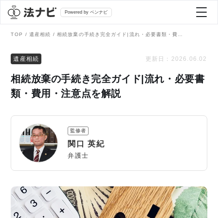
Powered by ベンナビ
TOP
遺産相続
相続放棄の手続き完全ガイド|流れ・必要書類・費用・注意点を解説
記事を探す
遺産相続
更新日：
2026.06.02
相続放棄の手続き完全ガイド|流れ・必要書
全て
弁護士を探す
類・費用・注意点を解説
法律相談
おすすめ弁護士診断
監修者
刑事事件
関口 英紀
AI Search Premium
弁護士
債務整理
掲載をご検討の弁護士の方へ
離婚問題