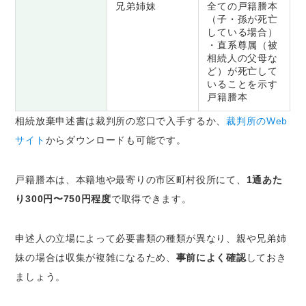
兄弟姉妹
全ての戸籍謄本
（子・孫が死亡
している場合）
・直系尊属（被
相続人の父母な
ど）が死亡して
いることを示す
戸籍謄本
相続放棄申述書は裁判所の窓口で入手するか、
裁判所のWeb
サイト
からダウンロードも可能です。
戸籍謄本は、本籍地や最寄りの市区町村役所にて、
1通あた
り300円〜750円程度
で取得できます。
申述人の立場によって必要書類の種類が異なり、親や兄弟姉
妹の場合は収集が複雑になるため、
事前によく確認
しておき
ましょう。