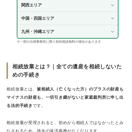
関西エリア
Q2. 生前に相続放棄の手続きはできますか？
Q3. 相続放棄しても生命保険金や遺族年金は
中国・四国エリア
受け取れますか？
Q4. 相続放棄の手続きはどこでできますか？
九州・沖縄エリア
※一部の法律事務所に限り初回相談無料の場合があります
まとめ
相続放棄とは？｜全ての遺産を相続しないた
めの手続き
相続放棄とは、
被相続人（亡くなった方）のプラスの財産も
マイナスの財産も、一切引き継がないと家庭裁判所に申し出
る法的手続き
です。
相続放棄が受理されると、初めから相続人ではなかったとみ
なされるため、借金の返済義務がなくなります。