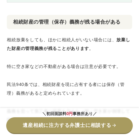
相続財産の管理（保存）義務が残る場合がある
相続放棄をしても、ほかに相続人がいない場合には、
放棄し
た財産の管理義務が残ることがあります
。
特に空き家などの不動産がある場合は注意が必要です。
民法940条では、相続財産を現に占有する者には保存（管
理）義務があると定められています。
義務を怠って第三者に損害を与えた（例：空き家が倒壊して
＼初回面談料
0円
事務所あり／
隣家に被害が及んだ）場合、
損害賠償責任を負う
リスクがあ
遺産相続に注力する弁護士に相談する
ります。