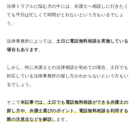
法律トラブルに悩む方の中には、弁護士へ相談しに行きたく
務所はある
ても平日は忙しくて時間がとれないという方もいるでしょ
土日に電話で無料相談できる弁護士・法律事務
所の探し方
う。
インターネット検索｜任意のキーワードで調
べられる
法律事務所によっては、
土日に電話無料相談を実施している
弁護士ポータルサイト｜地域・法律分野・相
場合もあります
。
談方法などの条件から弁護士を探せる
しかし、特に弁護士との法律相談が初めての場合、土日でも
ベンナビなら土日対応の無料電話相談が可能な
弁護士を探せる！
対応している法律事務所の探し方がわからないという方もい
るでしょう。
無料電話相談を利用する際の弁護士の選び方
相談者の悩みと弁護士の得意分野が一致して
いる
そこで
本記事では、土日でも電話無料相談ができる弁護士の
法律事務所が自宅や勤務先から近くて通いや
探し方や、弁護士選びのポイント、電話無料相談を利用する
すい
際の注意点などを解説
します。
料金体系がわかりやすくて費用が明確である
過去に懲戒処分歴がない