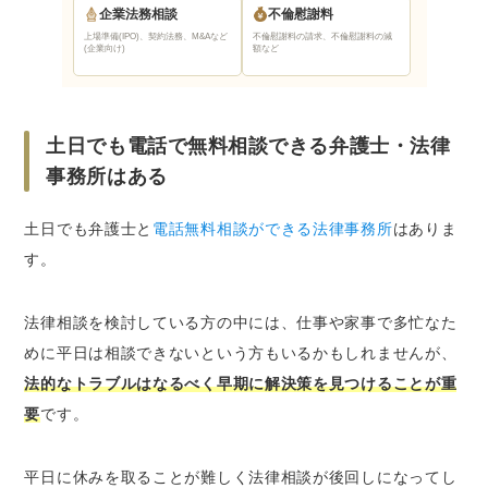
無料相談を利用したら必ず依頼しなければい
企業法務相談
不倫慰謝料
けない？
上場準備(IPO)、契約法務、M&Aなど
不倫慰謝料の請求、不倫慰謝料の減
(企業向け)
額など
相談前には何か準備するべき？必要な資料や
証拠はある？
弁護士との無料相談を利用するタイミングは
土日でも電話で無料相談できる弁護士・法律
いつがよい？
事務所はある
さいごに｜土日でも電話で無料相談できる弁護
士を探すなら、ベンナビがおすすめ
土日でも弁護士と
電話無料相談ができる法律事務所
はありま
す。
法律相談を検討している方の中には、仕事や家事で多忙なた
めに平日は相談できないという方もいるかもしれませんが、
法的なトラブルはなるべく早期に解決策を見つけることが重
要
です。
平日に休みを取ることが難しく法律相談が後回しになってし