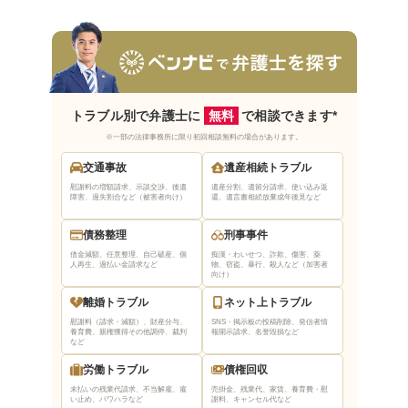
トラブル別で弁護士に
無料
で相談できます*
※一部の法律事務所に限り初回相談無料の場合があります。
交通事故
遺産相続トラブル
慰謝料の増額請求、示談交渉、後遺
遺産分割、遺留分請求、使い込み返
障害、過失割合など（被害者向け）
還、遺言書相続放棄
成年後見など
債務整理
刑事事件
借金減額、任意整理、自己破産、個
痴漢・わいせつ、詐欺、傷害、薬
人再生、過払い金請求など
物、窃盗、暴行、殺人など（加害者
向け）
離婚トラブル
ネット上トラブル
慰謝料（請求・減額）、財産分与、
SNS・掲示板の投稿削除、発信者情
養育費、親権獲得
その他調停、裁判
報開示請求、名誉毀損など
など
労働トラブル
債権回収
未払いの残業代請求、不当解雇、雇
売掛金、残業代、家賃、養育費・慰
い止め、パワハラなど
謝料、キャンセル代など