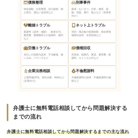
債務整理
刑事事件
借金減額、任意整理、自己破産、個
痴漢・わいせつ、詐欺、傷害、薬
人再生、過払い金請求など
物、窃盗、暴行、殺人など（加害者
向け）
離婚トラブル
ネット上トラブル
慰謝料（請求・減額）、財産分与、
SNS・掲示板の投稿削除、発信者情
養育費、親権獲得
その他調停、裁判
報開示請求、名誉毀損など
など
労働トラブル
債権回収
未払いの残業代請求、不当解雇、雇
売掛金、残業代、家賃、養育費・慰
い止め、パワハラなど
謝料、キャンセル代など
企業法務相談
不倫慰謝料
上場準備(IPO)、契約法務、M&Aなど
不倫慰謝料の請求、不倫慰謝料の減
(企業向け)
額など
弁護士に無料電話相談してから問題解決する
までの流れ
弁護士に無料電話相談してから問題解決するまでの主な流れ