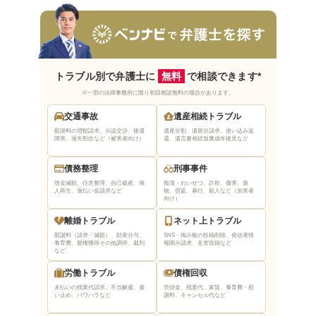
インターネット上の口コミ・評判が良い
弁護士に無料電話相談してから問題解決するま
での流れ
トラブル別で弁護士に
無料
で相談できます*
1.相談予約を取って電話相談する
※一部の法律事務所に限り初回相談無料の場合があります。
2.対面相談をして今後の対応を話し合う
交通事故
遺産相続トラブル
3.弁護士に問題解決を依頼する（委任契約の
慰謝料の増額請求、示談交渉、後遺
遺産分割、遺留分請求、使い込み返
障害、過失割合など（被害者向け）
還、遺言書相続放棄
成年後見など
締結）
4.弁護士による事件着手・問題解決
債務整理
刑事事件
5.弁護士費用を支払う・契約終了
借金減額、任意整理、自己破産、個
痴漢・わいせつ、詐欺、傷害、薬
人再生、過払い金請求など
物、窃盗、暴行、殺人など（加害者
向け）
弁護士との電話無料相談を利用する際の注意点
離婚トラブル
ネット上トラブル
相談時間が短い可能性がある
慰謝料（請求・減額）、財産分与、
SNS・掲示板の投稿削除、発信者情
養育費、親権獲得
その他調停、裁判
報開示請求、名誉毀損など
など
具体的なアドバイスがもらえないおそれがあ
る
労働トラブル
債権回収
未払いの残業代請求、不当解雇、雇
売掛金、残業代、家賃、養育費・慰
い止め、パワハラなど
謝料、キャンセル代など
弁護士との電話無料相談に関するよくある質問