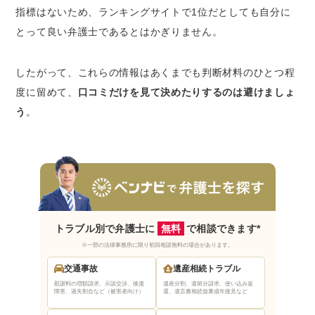
指標はないため、ランキングサイトで1位だとしても自分に
とって良い弁護士であるとはかぎりません。
したがって、これらの情報はあくまでも判断材料のひとつ程
度に留めて、
口コミだけを見て決めたりするのは避けましょ
う
。
トラブル別で弁護士に
無料
で相談できます*
※一部の法律事務所に限り初回相談無料の場合があります。
交通事故
遺産相続トラブル
慰謝料の増額請求、示談交渉、後遺
遺産分割、遺留分請求、使い込み返
障害、過失割合など（被害者向け）
還、遺言書相続放棄
成年後見など