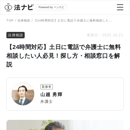
Powered by ベンナビ
TOP
法律相談
【24時間対応】土日に電話で弁護士に無料相談したい人必見！探し方・相談窓口を解説
記事を探す
法律相談
更新日：
2025.10.21
【24時間対応】土日に電話で弁護士に無料
全て
弁護士を探す
相談したい人必見！探し方・相談窓口を解
説
法律相談
おすすめ弁護士診断
刑事事件
監修者
AI Search Premium
山越 勇輝
債務整理
弁護士
掲載をご検討の弁護士の方へ
離婚問題