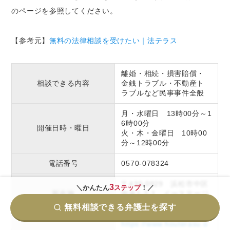
のページを参照してください。
【参考元】
無料の法律相談を受けたい｜法テラス
離婚・相続・損害賠償・
相談できる内容
金銭トラブル・不動産ト
ラブルなど民事事件全般
月・水曜日 13時00分～1
6時00分
開催日時・曜日
火・木・金曜日 10時00
分～12時00分
電話番号
0570-078324
〒430-0929 浜松市中区
3
＼かんたん
ステップ
！／
所在地
中央1-2-1 イーステージ
浜松オフィス4F
無料相談できる弁護士を探す
https://www.houterasu.o