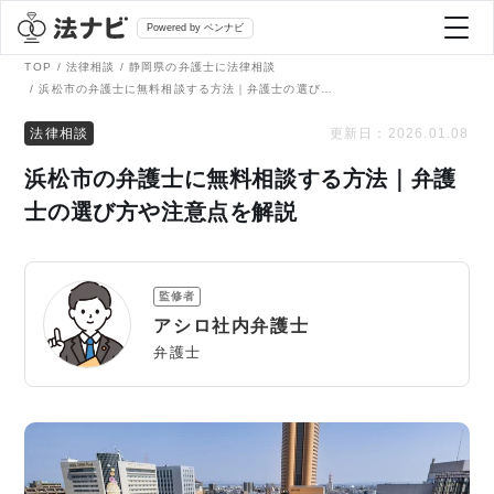
Powered by ベンナビ
TOP
法律相談
静岡県の弁護士に法律相談
浜松市の弁護士に無料相談する方法｜弁護士の選び方や注意点を解説
記事を探す
法律相談
更新日：
2026.01.08
浜松市の弁護士に無料相談する方法｜弁護
全て
弁護士を探す
士の選び方や注意点を解説
法律相談
おすすめ弁護士診断
監修者
刑事事件
アシロ社内弁護士
AI Search Premium
弁護士
債務整理
掲載をご検討の弁護士の方へ
離婚問題