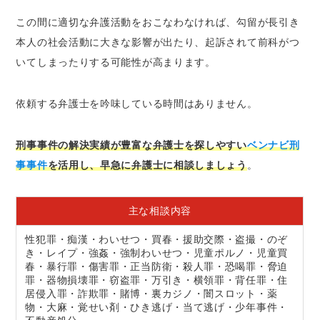
この間に適切な弁護活動をおこなわなければ、勾留が長引き
本人の社会活動に大きな影響が出たり、起訴されて前科がつ
いてしまったりする可能性が高まります。
依頼する弁護士を吟味している時間はありません。
刑事事件の解決実績が豊富な弁護士を探しやすい
ベンナビ刑
事事件
を活用し、早急に弁護士に相談しましょう
。
主な相談内容
性犯罪・痴漢・わいせつ・買春・援助交際・盗撮・のぞ
き・レイプ・強姦・強制わいせつ・児童ポルノ・児童買
春・暴行罪・傷害罪・正当防衛・殺人罪・恐喝罪・脅迫
罪・器物損壊罪・窃盗罪・万引き・横領罪・背任罪・住
居侵入罪・詐欺罪・賭博・裏カジノ・闇スロット・薬
物・大麻・覚せい剤・ひき逃げ・当て逃げ・少年事件・