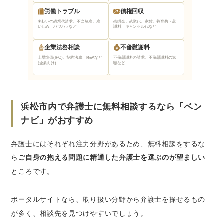
労働トラブル
債権回収
未払いの残業代請求、不当解雇、雇
売掛金、残業代、家賃、養育費・慰
い止め、パワハラなど
謝料、キャンセル代など
企業法務相談
不倫慰謝料
上場準備(IPO)、契約法務、M&Aなど
不倫慰謝料の請求、不倫慰謝料の減
(企業向け)
額など
浜松市内で弁護士に無料相談するなら「ベン
ナビ」がおすすめ
弁護士にはそれぞれ注力分野があるため、無料相談をするな
ら
ご自身の抱える問題に精通した弁護士を選ぶのが望ましい
ところです。
ポータルサイトなら、取り扱い分野から弁護士を探せるもの
が多く、相談先を見つけやすいでしょう。