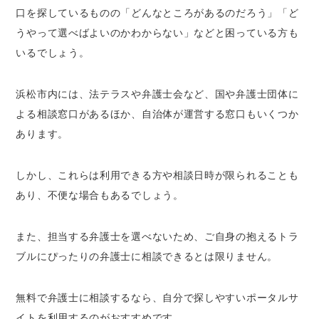
口を探しているものの「どんなところがあるのだろう」「ど
夫婦問題・男女問題なら「ベンナビ離婚」
うやって選べばよいのかわからない」などと困っている方も
相続に関することなら「ベンナビ相続」
いるでしょう。
交通事故トラブルなら「ベンナビ交通事故」
刑事事件を起こしたら「ベンナビ刑事事件」
浜松市内には、法テラスや弁護士会など、国や弁護士団体に
労働に関することなら「ベンナビ労働問題」
よる相談窓口があるほか、自治体が運営する窓口もいくつか
借金問題のことなら「ベンナビ債務整理」
あります。
債権回収についてなら「ベンナビ債権回収」
ネットトラブルなら「ベンナビIT」
しかし、これらは利用できる方や相談日時が限られることも
浜松市内で弁護士に無料相談できる窓口
あり、不便な場合もあるでしょう。
法テラス（法テラス浜松）
静岡県弁護士会 浜松法律相談センター
また、担当する弁護士を選べないため、ご自身の抱えるトラ
日弁連交通事故相談センター 浜松相談所
ブルにぴったりの弁護士に相談できるとは限りません。
自治体（浜松市・静岡県）
公益財団法人 住宅リフォーム・紛争処理支援
無料で弁護士に相談するなら、自分で探しやすいポータルサ
センター
イトを利用するのがおすすめです。