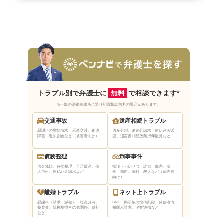
さいごに
トラブル別で弁護士に
無料
で相談できます*
※一部の法律事務所に限り初回相談無料の場合があります。
交通事故
遺産相続トラブル
慰謝料の増額請求、示談交渉、後遺
遺産分割、遺留分請求、使い込み返
障害、過失割合など（被害者向け）
還、遺言書相続放棄
成年後見など
債務整理
刑事事件
借金減額、任意整理、自己破産、個
痴漢・わいせつ、詐欺、傷害、薬
人再生、過払い金請求など
物、窃盗、暴行、殺人など（加害者
向け）
離婚トラブル
ネット上トラブル
慰謝料（請求・減額）、財産分与、
SNS・掲示板の投稿削除、発信者情
養育費、親権獲得
その他調停、裁判
報開示請求、名誉毀損など
など