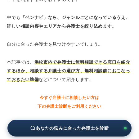
浜松市内で無料相談ができる弁護士の選び方
中でも
「ベンナビ」なら、ジャンルごとになっているうえ、
弁護士が注力している分野
詳しい相談内容やエリアから弁護士を絞り込めます
。
事件の解決実績や対応経験
事件解決を依頼する必要性
自分に合った弁護士を見つけやすいでしょう。
ネット上での口コミや評判
弁護士との無料相談を利用するときの準備
本記事では、
浜松市内で弁護士に無料相談できる窓口を紹介
相談内容や希望などを明確にする
するほか、相談する弁護士の選び方、無料相談前におこなっ
トラブルの経緯や人物関係を整理する
ておきたい準備
などについて紹介します。
証拠になりそうな資料をそろえる
メモ用紙や筆記用具を持参する
今すぐ弁護士に相談したい方は
下の弁護士診断をご利用ください
無料相談後に弁護士へ依頼する場合の注意点
契約内容に不明点があるなら必ず確認する
弁護士費用を曖昧なままにしておかない
あなたの悩みに合った弁護士を診断
相性が合わない弁護士には依頼をしない