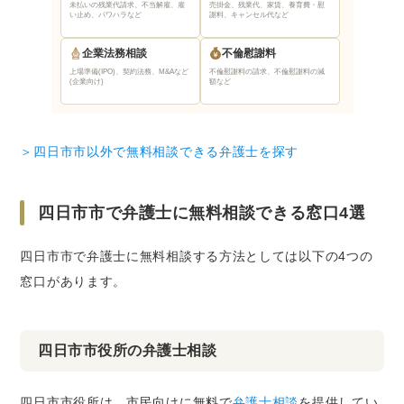
未払いの残業代請求、不当解雇、雇
売掛金、残業代、家賃、養育費・慰
い止め、パワハラなど
謝料、キャンセル代など
企業法務相談
不倫慰謝料
上場準備(IPO)、契約法務、M&Aなど
不倫慰謝料の請求、不倫慰謝料の減
(企業向け)
額など
＞四日市市以外で無料相談できる弁護士を探す
四日市市で弁護士に無料相談できる窓口4選
四日市市で弁護士に無料相談する方法としては以下の4つの
窓口があります。
四日市市役所の弁護士相談
四日市市役所は、市民向けに無料で
弁護士相談
を提供してい