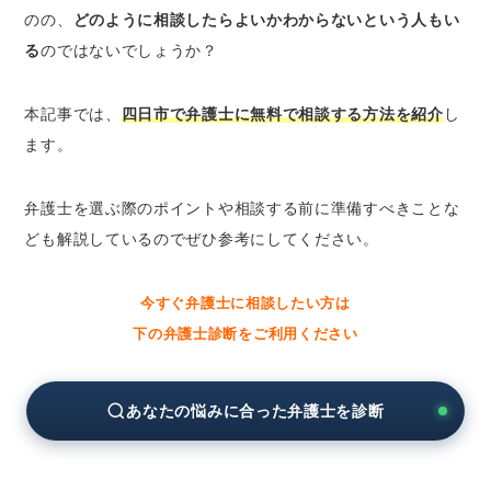
のの、
どのように相談したらよいかわからないという人もい
三重弁護士会の四日市支部｜債務問題なら無
る
のではないでしょうか？
料で利用できる
四日市商工会議所｜取引上のトラブルなどビ
ジネス関連の問題を相談できる
本記事では、
四日市で弁護士に無料で相談する方法を紹介
し
初回無料相談に対応した法律事務所
ます。
四日市市で無料相談ができる弁護士を探すなら
弁護士を選ぶ際のポイントや相談する前に準備すべきことな
「ベンナビ」がおすすめ
ども解説しているのでぜひ参考にしてください。
自宅や勤務先からアクセスのよい地域に絞っ
て検索できる
今すぐ弁護士に相談したい方は
抱えているトラブルの分野に絞って検索でき
る
下の弁護士診断をご利用ください
初回に無料相談ができる法律事務所に絞って
検索できる
あなたの悩みに合った弁護士を診断
四日市市で弁護士を選ぶ際の5つのポイント
相談したい分野の対応実績が豊富な弁護士を