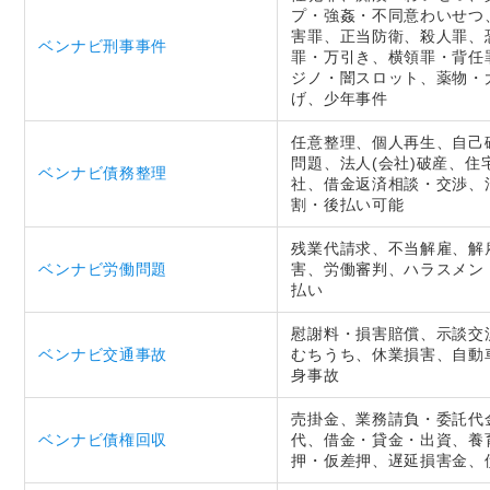
プ・強姦・不同意わいせつ
害罪、正当防衛、殺人罪、
ベンナビ刑事事件
罪・万引き、横領罪・背任
ジノ・闇スロット、薬物・
げ、少年事件
任意整理、個人再生、自己
問題、法人(会社)破産、
ベンナビ債務整理
社、借金返済相談・交渉、
割・後払い可能
残業代請求、不当解雇、解
ベンナビ労働問題
害、労働審判、ハラスメン
払い
慰謝料・損害賠償、示談交
ベンナビ交通事故
むちうち、休業損害、自動
身事故
売掛金、業務請負・委託代
ベンナビ債権回収
代、借金・貸金・出資、養
押・仮差押、遅延損害金、