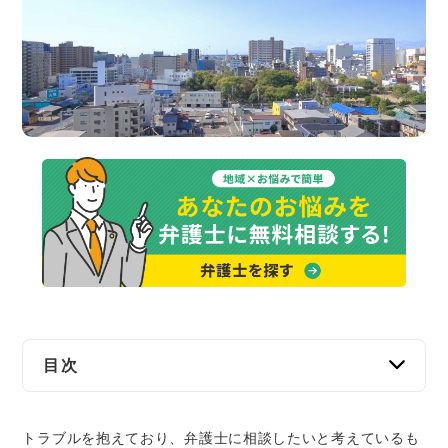
交通事故
遺産相続
労働問題
債権回収
IT・ネット
資金調達
企業法務
目次
四日市市で弁護士に無料相談できる窓口4選
トラブルを抱えており、弁護士に相談したいと考えているも
四日市市役所の弁護士相談