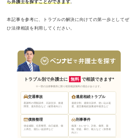
ら弁護士を探すことができます
。
本記事を参考に、トラブルの解決に向けての第一歩としてぜ
ひ法律相談を利用してください。
トラブル別で弁護士に
無料
で相談できます*
※一部の法律事務所に限り初回相談無料の場合があります。
交通事故
遺産相続トラブル
慰謝料の増額請求、示談交渉、後遺
遺産分割、遺留分請求、使い込み返
障害、過失割合など（被害者向け）
還、遺言書相続放棄
成年後見など
債務整理
刑事事件
借金減額、任意整理、自己破産、個
痴漢・わいせつ、詐欺、傷害、薬
人再生、過払い金請求など
物、窃盗、暴行、殺人など（加害者
向け）