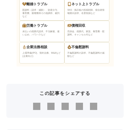
離婚トラブル
ネット上トラブル
慰謝料（請求・減額）、財産分与、
SNS・掲示板の投稿削除、発信者情
養育費、親権獲得
その他調停、裁判
報開示請求、名誉毀損など
など
労働トラブル
債権回収
未払いの残業代請求、不当解雇、雇
売掛金、残業代、家賃、養育費・慰
い止め、パワハラなど
謝料、キャンセル代など
企業法務相談
不倫慰謝料
上場準備(IPO)、契約法務、M&Aなど
不倫慰謝料の請求、不倫慰謝料の減
(企業向け)
額など
この記事をシェアする