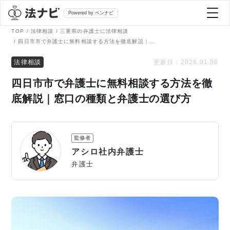
Powered by ベンナビ
TOP
法律相談
三重県の弁護士に法律相談
四日市市で弁護士に無料相談する方法を徹底解説｜窓口の種類と弁護士の選び方
記事を探す
法律相談
更新日：
2026.01.08
四日市市で弁護士に無料相談する方法を徹
全て
弁護士を探す
底解説｜窓口の種類と弁護士の選び方
法律相談
おすすめ弁護士診断
監修者
刑事事件
アシロ社内弁護士
AI Search Premium
弁護士
債務整理
掲載をご検討の弁護士の方へ
離婚問題