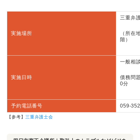
三重弁
実施場所
（所在地
階）
一般相談
実施日時
債務問題
0分
予約電話番号
059-352
【参考】
三重弁護士会