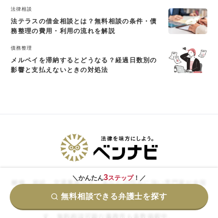
法律相談
法テラスの借金相談とは？無料相談の条件・債
務整理の費用・利用の流れを解説
債務整理
メルペイを滞納するとどうなる？経過日数別の
影響と支払えないときの対処法
3
＼かんたん
ステップ
！／
離婚、相続、交通事故など、あなたの悩みに強い専門家が全国
で見つかる弁護士検索サイト。
無料相談できる弁護士を探す
分野別に特化しているため、最適な弁護士を効率的に探せま
す。無料相談可能な事務所も多数掲載中。