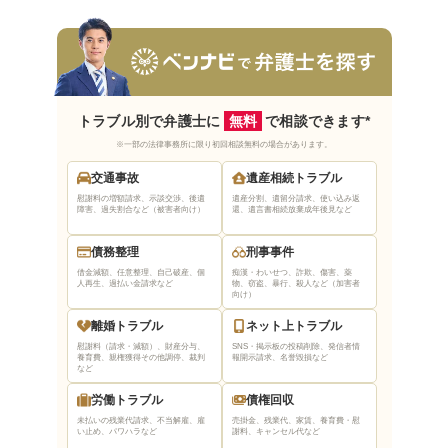
トラブル別で弁護士に
無料
で相談できます*
※一部の法律事務所に限り初回相談無料の場合があります。
交通事故
遺産相続トラブル
慰謝料の増額請求、示談交渉、後遺
遺産分割、遺留分請求、使い込み返
障害、過失割合など（被害者向け）
還、遺言書相続放棄
成年後見など
債務整理
刑事事件
借金減額、任意整理、自己破産、個
痴漢・わいせつ、詐欺、傷害、薬
人再生、過払い金請求など
物、窃盗、暴行、殺人など（加害者
向け）
離婚トラブル
ネット上トラブル
慰謝料（請求・減額）、財産分与、
SNS・掲示板の投稿削除、発信者情
養育費、親権獲得
その他調停、裁判
報開示請求、名誉毀損など
など
労働トラブル
債権回収
未払いの残業代請求、不当解雇、雇
売掛金、残業代、家賃、養育費・慰
い止め、パワハラなど
謝料、キャンセル代など