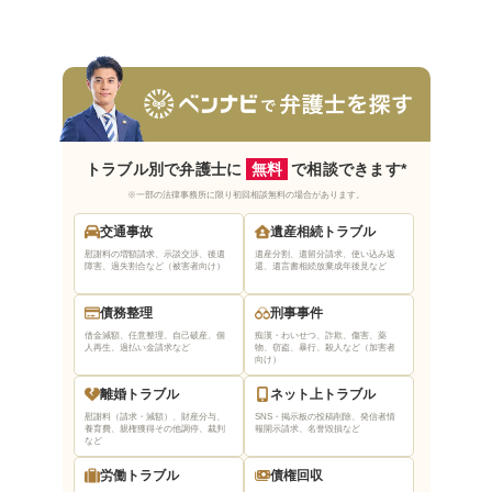
選ぶ
アクセスのよい場所にある法律事務所を選ぶ
接しやすく相性の良い弁護士を選ぶ
夜間や土日祝日の対応ができる弁護士を選ぶ
見積金額が相場とマッチしている弁護士を選
ぶ
トラブル別で弁護士に
無料
で相談できます*
※一部の法律事務所に限り初回相談無料の場合があります。
四日市市で弁護士に相談する前に準備すべき4つ
交通事故
遺産相続トラブル
のこと
慰謝料の増額請求、示談交渉、後遺
遺産分割、遺留分請求、使い込み返
トラブルの内容を時系列順にメモしておく
障害、過失割合など（被害者向け）
還、遺言書相続放棄
成年後見など
トラブルの証拠や資料をできるだけ持参する
債務整理
刑事事件
弁護士への質問事項をメモしておく
借金減額、任意整理、自己破産、個
痴漢・わいせつ、詐欺、傷害、薬
人再生、過払い金請求など
物、窃盗、暴行、殺人など（加害者
どう解決して欲しいか、希望するゴール（結
向け）
末）を考えておく
離婚トラブル
ネット上トラブル
慰謝料（請求・減額）、財産分与、
SNS・掲示板の投稿削除、発信者情
養育費、親権獲得
その他調停、裁判
報開示請求、名誉毀損など
さいごに
など
労働トラブル
債権回収