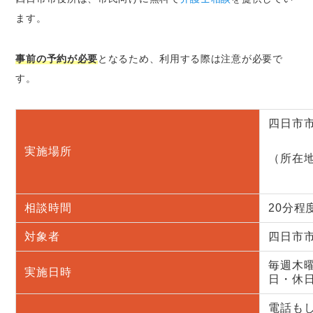
ます。
事前の予約が必要
となるため、利用する際は注意が必要で
す。
四日市
実施場所
（所在地
相談時間
20分程
対象者
四日市
毎週木曜
実施日時
日・休日
電話もし