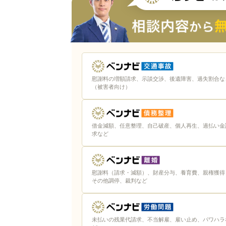
慰謝料の増額請求、示談交渉、後遺障害、過失割合な
（被害者向け）
借金減額、任意整理、自己破産、個人再生、過払い金
求など
慰謝料（請求・減額）、財産分与、養育費、親権獲得
その他調停、裁判など
未払いの残業代請求、不当解雇、雇い止め、パワハラ