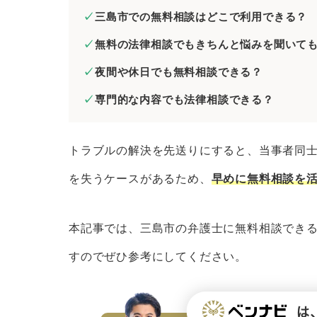
三島市の弁護士に無料相談するときのコ
三島市での無料相談はどこで利用できる？
証拠や資料を集めておく
無料の法律相談でもきちんと悩みを聞いて
当事者が複数いるときは相関図を
夜間や休日でも無料相談できる？
メール相談やLINE相談を活用す
専門的な内容でも法律相談できる？
弁護士費用を必ず聞いておく
三島市で法律問題を解決するときの弁護
トラブルの解決を先送りにすると、当事者同
経歴の長い弁護士を選ぶ
を失うケースがあるため、
早めに無料相談を
解決したい分野に注力している弁
専門書などを監修している弁護士
本記事では、三島市の弁護士に無料相談でき
来所不要の弁護士を選ぶ
すのでぜひ参考にしてください。
依頼者の意向を尊重してくれる弁
まとめ｜三島市で無料法律相談できる弁