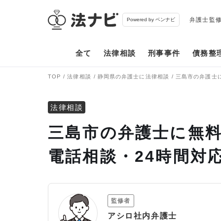
弁護士監
Powered by ベンナビ
全て
法律相談
刑事事件
債務整
TOP
法律相談
静岡県の弁護士に法律相談
三島市の弁護士
法律相談
三島市の弁護士に無料
電話相談・24時間対
監修者
アシロ社内弁護士