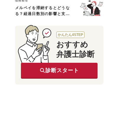
債務整理
メルペイを滞納するとどうな
る？経過日数別の影響と支払
えないときの対処法
かんたん4STEP
おすすめ
弁護士診断
診断スタート