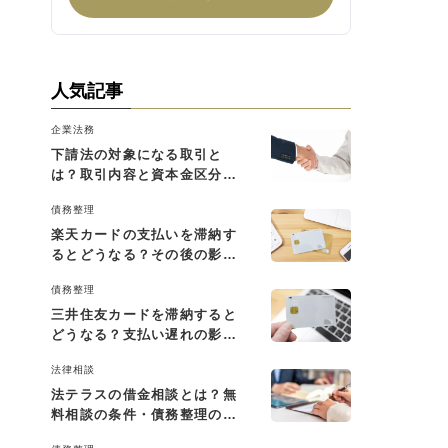
人気記事
企業法務
下請法の対象になる取引と
は？取引内容と資本金区分に
よる判断基準を解説
債務整理
楽天カードの支払いを滞納す
るとどうなる？その後の影響
と払えない場合の対処法
債務整理
三井住友カードを滞納すると
どうなる？支払い遅れの影響
と対処法
法律相談
法テラスの借金相談とは？無
料相談の条件・債務整理の費
用・利用の流れを解説