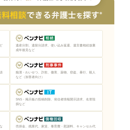
ど
遺産分割、遺留分請求、使い込み返還、遺言書相続放棄
成年後見など
請
痴漢・わいせつ、詐欺、傷害、薬物、窃盗、暴行、殺人
など（加害者向け）
SNS・掲示板の投稿削除、発信者情報開示請求、名誉毀
損など
な
売掛金、残業代、家賃、養育費・慰謝料、キャンセル代