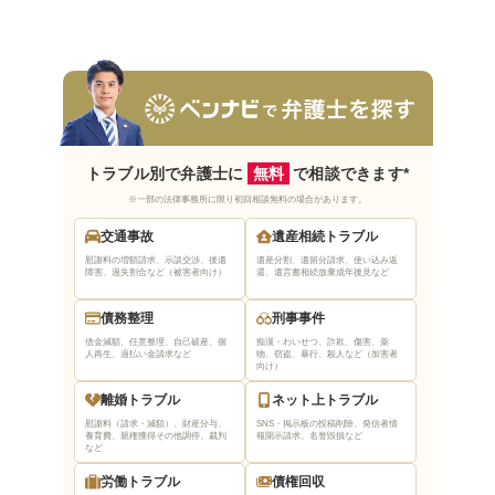
来所不要の弁護士を選ぶ
依頼者の意向を尊重してくれる弁護士を選ぶ
まとめ｜伊勢崎市で無料法律相談できる弁護士
はベンナビで探そう
トラブル別で弁護士に
無料
で相談できます*
※一部の法律事務所に限り初回相談無料の場合があります。
交通事故
遺産相続トラブル
慰謝料の増額請求、示談交渉、後遺
遺産分割、遺留分請求、使い込み返
障害、過失割合など（被害者向け）
還、遺言書相続放棄
成年後見など
債務整理
刑事事件
借金減額、任意整理、自己破産、個
痴漢・わいせつ、詐欺、傷害、薬
人再生、過払い金請求など
物、窃盗、暴行、殺人など（加害者
向け）
離婚トラブル
ネット上トラブル
慰謝料（請求・減額）、財産分与、
SNS・掲示板の投稿削除、発信者情
養育費、親権獲得
その他調停、裁判
報開示請求、名誉毀損など
など
労働トラブル
債権回収