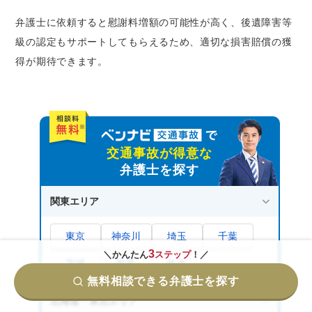
弁護士に依頼すると慰謝料増額の可能性が高く、後遺障害等
級の認定もサポートしてもらえるため、適切な損害賠償の獲
得が期待できます。
交通事故が得意な
弁護士を探す
関東エリア
東京
神奈川
埼玉
千葉
3
＼かんたん
ステップ
！／
茨城
群馬
栃木
無料相談できる弁護士を探す
北海道・東北エリア