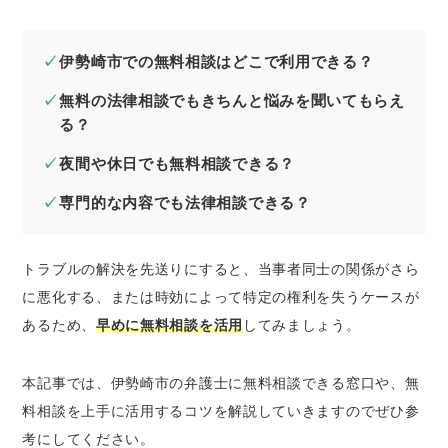
をしたいとき
伊勢崎市の弁護士に刑事事件の無料法律相談
伊勢崎市での無料相談はどこで利用できる？
をしたいとき
無料の法律相談でもきちんと悩みを聞いてもらえ
伊勢崎市の弁護士にネットトラブルの無料法
る？
律相談をしたいとき
夜間や休日でも無料相談できる？
伊勢崎市の弁護士に無料相談するときのコツ
証拠や資料を集めておく
専門的な内容でも法律相談できる？
当事者が複数いるときは相関図を作成する
メール相談やLINE相談を活用する
トラブルの解決を先送りにすると、当事者同士の関係がさら
弁護士費用を必ず聞いておく
に悪化する、または時効によって特定の権利を失うケースが
あるため、
早めに無料相談を活用
してみましょう。
伊勢崎市で法律問題を解決するときの弁護士の
選び方
本記事では、伊勢崎市の弁護士に無料相談できる窓口や、無
経歴の長い弁護士を選ぶ
料相談を上手に活用するコツを解説していきますのでぜひ参
解決したい分野に注力している弁護士を選ぶ
考にしてください。
専門書などを監修している弁護士を選ぶ