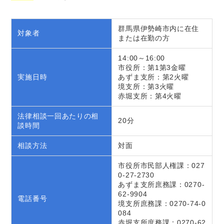
群馬県伊勢崎市内に在住
対象者
または在勤の方
14:00～16:00
市役所：第1第3金曜
実施日時
あずま支所：第2火曜
境支所：第3火曜
赤堀支所：第4火曜
法律相談一回あたりの相
20分
談時間
相談方法
対面
市役所市民部人権課：027
0-27-2730
あずま支所庶務課：0270-
62-9904
電話番号
境支所庶務課：0270-74-0
084
赤堀支所庶務課：0270-62