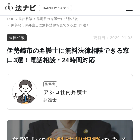
Powered by ベンナビ
TOP
法律相談
群馬県の弁護士に法律相談
伊勢崎市の弁護士に無料法律相談できる窓口3選！電話相談・24時間対応
記事を探す
法律相談
更新日：
2026.01.08
伊勢崎市の弁護士に無料法律相談できる窓
全て
弁護士を探す
口3選！電話相談・24時間対応
法律相談
おすすめ弁護士診断
監修者
刑事事件
アシロ社内弁護士
AI Search Premium
弁護士
債務整理
掲載をご検討の弁護士の方へ
離婚問題