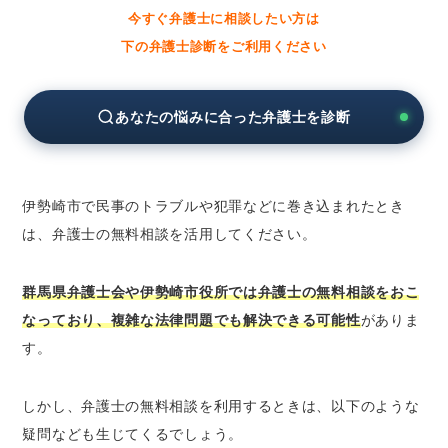
今すぐ弁護士に相談したい方は
群馬県弁護士会の無料法律相談
下の弁護士診断をご利用ください
法テラスの無料法律相談
伊勢崎市役所の無料相談窓口
あなたの悩みに合った弁護士を診断
伊勢崎市の弁護士に分野別の無料法律相談をし
たいとき
伊勢崎市の弁護士に相続問題の無料法律相談
をしたいとき
伊勢崎市で民事のトラブルや犯罪などに巻き込まれたとき
伊勢崎市の弁護士に離婚問題の無料法律相談
は、弁護士の無料相談を活用してください。
をしたいとき
伊勢崎市の弁護士に債務整理の無料法律相談
群馬県弁護士会や伊勢崎市役所では弁護士の無料相談をおこ
をしたいとき
なっており、複雑な法律問題でも解決できる可能性
がありま
伊勢崎市の弁護士に労働問題の無料法律相談
す。
をしたいとき
伊勢崎市の弁護士に債権回収の無料法律相談
しかし、弁護士の無料相談を利用するときは、以下のような
をしたいとき
疑問なども生じてくるでしょう。
伊勢崎市の弁護士に交通事故の無料法律相談