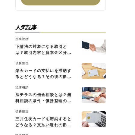
人気記事
企業法務
下請法の対象になる取引と
は？取引内容と資本金区分に
よる判断基準を解説
債務整理
楽天カードの支払いを滞納す
るとどうなる？その後の影響
と払えない場合の対処法
法律相談
法テラスの借金相談とは？無
料相談の条件・債務整理の費
用・利用の流れを解説
債務整理
三井住友カードを滞納すると
どうなる？支払い遅れの影響
と対処法