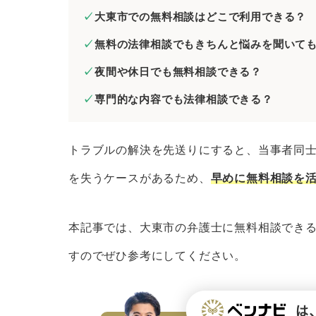
大東市の弁護士に無料相談するときのコ
大東市での無料相談はどこで利用できる？
証拠や資料を集めておく
無料の法律相談でもきちんと悩みを聞いて
当事者が複数いるときは相関図を
夜間や休日でも無料相談できる？
メール相談やLINE相談を活用す
専門的な内容でも法律相談できる？
弁護士費用を必ず聞いておく
大東市で法律問題を解決するときの弁護
トラブルの解決を先送りにすると、当事者同
経歴の長い弁護士を選ぶ
を失うケースがあるため、
早めに無料相談を
解決したい分野に注力している弁
専門書などを監修している弁護士
本記事では、大東市の弁護士に無料相談でき
来所不要の弁護士を選ぶ
すのでぜひ参考にしてください。
依頼者の意向を尊重してくれる弁
まとめ｜大東市で無料法律相談できる弁