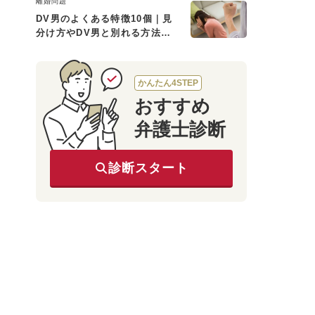
離婚問題
DV男のよくある特徴10個｜見
分け方やDV男と別れる方法も
解説
かんたん4STEP
おすすめ
弁護士診断
診断スタート