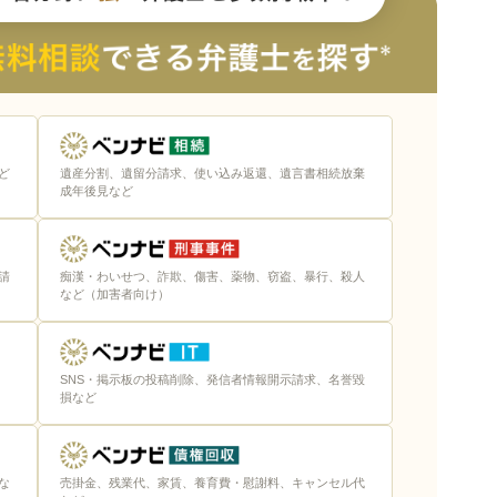
ど
遺産分割、遺留分請求、使い込み返還、遺言書相続放棄
成年後見など
請
痴漢・わいせつ、詐欺、傷害、薬物、窃盗、暴行、殺人
など（加害者向け）
SNS・掲示板の投稿削除、発信者情報開示請求、名誉毀
損など
な
売掛金、残業代、家賃、養育費・慰謝料、キャンセル代