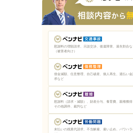
慰謝料の増額請求、示談交渉、後遺障害、過失割合な
（被害者向け）
借金減額、任意整理、自己破産、個人再生、過払い金
求など
慰謝料（請求・減額）、財産分与、養育費、親権獲得
その他調停、裁判など
未払いの残業代請求、不当解雇、雇い止め、パワハラ