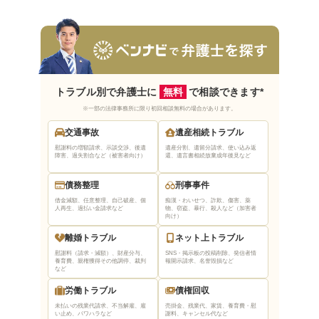
来所不要の弁護士を選ぶ
依頼者の意向を尊重してくれる弁護士を選ぶ
まとめ｜津市で無料法律相談できる弁護士はベ
ンナビで探そう
トラブル別で弁護士に
無料
で相談できます*
※一部の法律事務所に限り初回相談無料の場合があります。
交通事故
遺産相続トラブル
慰謝料の増額請求、示談交渉、後遺
遺産分割、遺留分請求、使い込み返
障害、過失割合など（被害者向け）
還、遺言書相続放棄
成年後見など
債務整理
刑事事件
借金減額、任意整理、自己破産、個
痴漢・わいせつ、詐欺、傷害、薬
人再生、過払い金請求など
物、窃盗、暴行、殺人など（加害者
向け）
離婚トラブル
ネット上トラブル
慰謝料（請求・減額）、財産分与、
SNS・掲示板の投稿削除、発信者情
養育費、親権獲得
その他調停、裁判
報開示請求、名誉毀損など
など
労働トラブル
債権回収
未払いの残業代請求、不当解雇、雇
売掛金、残業代、家賃、養育費・慰
い止め、パワハラなど
謝料、キャンセル代など