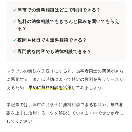
たいとき
津市での無料相談はどこで利用できる？
津市の弁護士に刑事事件の無料法律相談をし
無料の法律相談でもきちんと悩みを聞いてもらえ
たいとき
る？
津市の弁護士にネットトラブルの無料法律相
談をしたいとき
夜間や休日でも無料相談できる？
津市の弁護士に無料相談するときのコツ
専門的な内容でも法律相談できる？
証拠や資料を集めておく
当事者が複数いるときは相関図を作成する
トラブルの解決を先送りにすると、当事者同士の関係がさら
メール相談やLINE相談を活用する
に悪化する、または時効によって特定の権利を失うケースが
弁護士費用を必ず聞いておく
あるため、
早めに無料相談を活用
してみましょう。
津市で法律問題を解決するときの弁護士の選び
方
本記事では、津市の弁護士に無料相談できる窓口や、無料相
談を上手に活用するコツを解説していきますのでぜひ参考に
経歴の長い弁護士を選ぶ
してください。
解決したい分野に注力している弁護士を選ぶ
専門書などを監修している弁護士を選ぶ