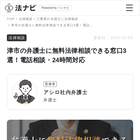
Powered by ベンナビ
TOP
法律相談
三重県の弁護士に法律相談
津市の弁護士に無料法律相談できる窓口3選！電話相談・24時間対応
記事を探す
法律相談
更新日：
2026.01.09
津市の弁護士に無料法律相談できる窓口3
全て
弁護士を探す
選！電話相談・24時間対応
法律相談
おすすめ弁護士診断
監修者
刑事事件
アシロ社内弁護士
AI Search Premium
弁護士
債務整理
掲載をご検討の弁護士の方へ
離婚問題