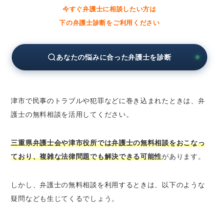
今すぐ弁護士に相談したい方は
三重県弁護士会の無料法律相談
下の弁護士診断をご利用ください
法テラスの無料法律相談
津市役所の無料相談窓口
あなたの悩みに合った弁護士を診断
津市の弁護士に分野別の無料法律相談をしたい
とき
津市の弁護士に相続問題の無料法律相談をし
たいとき
津市で民事のトラブルや犯罪などに巻き込まれたときは、弁
津市の弁護士に離婚問題の無料法律相談をし
護士の無料相談を活用してください。
たいとき
津市の弁護士に債務整理の無料法律相談をし
三重県弁護士会や津市役所では弁護士の無料相談をおこなっ
たいとき
ており、複雑な法律問題でも解決できる可能性
があります。
津市の弁護士に労働問題の無料法律相談をし
たいとき
しかし、弁護士の無料相談を利用するときは、以下のような
津市の弁護士に債権回収の無料法律相談をし
疑問なども生じてくるでしょう。
たいとき
津市の弁護士に交通事故の無料法律相談をし