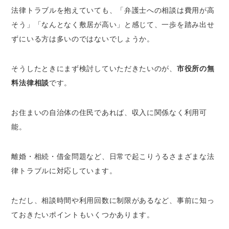
法律トラブルを抱えていても、「弁護士への相談は費用が高
なサービス？
そう」「なんとなく敷居が高い」と感じて、一歩を踏み出せ
市役所の無料相談は市民なら誰でも利用でき
る
ずにいる方は多いのではないでしょうか。
相談できる内容は民事トラブルが中心
無料相談の受付時間は市役所の開庁時間のみ
そうしたときにまず検討していただきたいのが、
市役所の無
無料相談は年度内に1～2回が一般的｜1回の
料法律相談
です。
時間制限にも注意
お住まいの自治体の住民であれば、収入に関係なく利用可
市役所で弁護士の無料法律相談を利用するメリ
能。
ット
費用負担がゼロで法律の専門家に相談できる
離婚・相続・借金問題など、日常で起こりうるさまざまな法
市役所が窓口なので心理的なハードルが低い
律トラブルに対応しています。
幅広い分野の相談に対応してもらえる
弁護士以外の専門家相談も案内してもらえる
ただし、
相談時間や利用回数に制限があるなど、事前に知っ
可能性がある
ておきたいポイントもいくつかあります。
市役所で弁護士の無料法律相談を利用するデメ