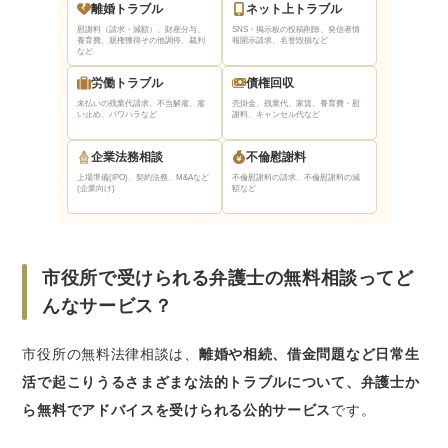
イント
離婚トラブル
ネット上トラブル
慰謝料（請求・減額）、財産分与、
SNS・掲示板の投稿削除、発信者情
相談内容を優先順位ごとに整理しておく
養育費、親権獲得
その他調停、裁判
報開示請求、名誉毀損など
など
関係書類や証拠を持参する
労働トラブル
債権回収
相談後の対応を弁護士に確認する
未払いの残業代請求、不当解雇、雇
売掛金、残業代、家賃、養育費・慰
い止め、パワハラなど
謝料、キャンセル代など
市役所以外に弁護士に無料相談できるおすすめ
企業法務相談
不倫慰謝料
窓口
上場準備(IPO)、契約法務、M&Aなど
不倫慰謝料の請求、不倫慰謝料の減
【おすすめ】ベンナビ｜電話やLINEで土日祝
(企業向け)
額など
相談可能
法テラス｜条件を満たせば無料で相談できる
弁護士会｜一部の相談は無料で対応してくれ
市役所で受けられる弁護士の無料相談ってど
る
んなサービス？
市役所の弁護士無料相談に関するよくある質問
市役所の無料法律相談は、
離婚や相続、借金問題など日常生
Q1. 予約なしで市役所に行っても弁護士に無
活で起こりうるさまざまな法的トラブルについて、弁護士か
料相談できますか？
ら無料でアドバイスを受けられる公的サービス
です。
Q2. 本人以外（家族など）でも相談は可能で
すか？