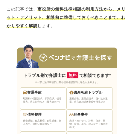
リット
この記事では、
市役所の無料法律相談の利用方法から、メリ
担当する弁護士を自分で選べない
ット・デメリット、相談前に準備しておくべきことまで、わ
1回あたりの相談時間が20〜30分と短い
かりやすく解説
します。
相談できる日時が平日の昼間であることが多
い
その場でトラブル解決の依頼はできない
こんな人におすすめ！市役所の弁護士無料相談
が向いているケース
市役所で弁護士に無料相談する際の流れ
トラブル別で弁護士に
無料
で相談できます*
STEP1：市役所のホームページで無料相談の
※一部の法律事務所に限り初回相談無料の場合があります。
実施日程を確認する
交通事故
遺産相続トラブル
STEP2：電話や専用フォームで事前予約を行
慰謝料の増額請求、示談交渉、後遺
遺産分割、遺留分請求、使い込み返
障害、過失割合など（被害者向け）
還、遺言書相続放棄
成年後見など
う
債務整理
刑事事件
STEP3：予約した日時に無料相談をする
借金減額、任意整理、自己破産、個
痴漢・わいせつ、詐欺、傷害、薬
人再生、過払い金請求など
物、窃盗、暴行、殺人など（加害者
市役所の弁護士無料相談を上手に使うためのポ
向け）