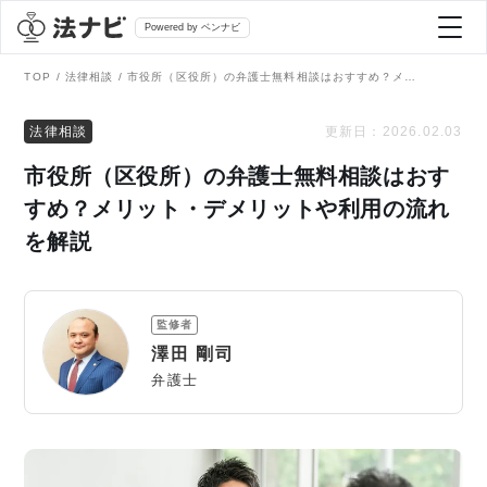
Powered by ベンナビ
TOP
法律相談
市役所（区役所）の弁護士無料相談はおすすめ？メリット・デメリットや利用の流れを解説
記事を探す
法律相談
更新日：
2026.02.03
市役所（区役所）の弁護士無料相談はおす
全て
弁護士を探す
すめ？メリット・デメリットや利用の流れ
を解説
法律相談
おすすめ弁護士診断
刑事事件
監修者
AI Search Premium
澤田 剛司
債務整理
弁護士
掲載をご検討の弁護士の方へ
離婚問題