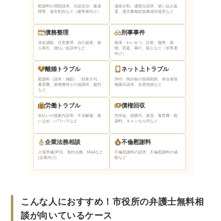
慰謝料の増額請求、示談交渉、後遺
遺産分割、遺留分請求、使い込み返
障害、過失割合など（被害者向け）
還、遺言書相続放棄
成年後見など
債務整理
刑事事件
借金減額、任意整理、自己破産、個
痴漢・わいせつ、詐欺、傷害、薬
人再生、過払い金請求など
物、窃盗、暴行、殺人など（加害者
向け）
離婚トラブル
ネット上トラブル
慰謝料（請求・減額）、財産分与、
SNS・掲示板の投稿削除、発信者情
養育費、親権獲得
その他調停、裁判
報開示請求、名誉毀損など
など
労働トラブル
債権回収
未払いの残業代請求、不当解雇、雇
売掛金、残業代、家賃、養育費・慰
い止め、パワハラなど
謝料、キャンセル代など
企業法務相談
不倫慰謝料
上場準備(IPO)、契約法務、M&Aなど
不倫慰謝料の請求、不倫慰謝料の減
(企業向け)
額など
こんな人におすすめ！市役所の弁護士無料相
談が向いているケース