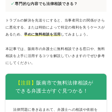
専門的な内容でも法律相談できる？
したいとき
阪南市の弁護士に刑事事件の無料法律相談を
したいとき
トラブルの解決を先送りにすると、当事者同士の関係がさら
阪南市の弁護士にネットトラブルの無料法律
に悪化する、または時効によって特定の権利を失うケースが
相談をしたいとき
あるため、
早めに無料相談を活用
してみましょう。
阪南市の弁護士に無料相談するときのコツ
本記事では、阪南市の弁護士に無料相談できる窓口や、無料
証拠や資料を集めておく
相談を上手に活用するコツを解説していきますのでぜひ参考
当事者が複数いるときは相関図を作成する
にしてください。
メール相談やLINE相談を活用する
弁護士費用を必ず聞いておく
【注目】
阪南市で無料法律相談が
阪南市で法律問題を解決するときの弁護士の選
び方
できる弁護士がすぐ見つかる！
経歴の長い弁護士を選ぶ
解決したい分野に注力している弁護士を選ぶ
法律問題に巻き込まれて、弁護士への相談や依頼を
専門書などを監修している弁護士を選ぶ