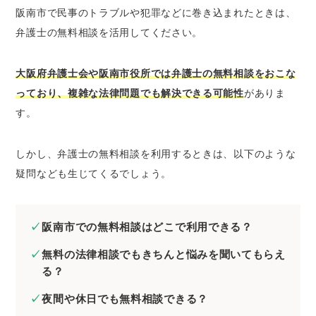
阪南市で民事のトラブルや犯罪などに巻き込まれたときは、
大阪府弁護士会の無料法律相談
弁護士の無料相談を活用してください。
法テラスの無料法律相談
阪南市役所の無料相談窓口
大阪府弁護士会や阪南市役所では弁護士の無料相談をおこな
阪南市の弁護士に分野別の無料法律相談をした
っており、複雑な法律問題でも解決できる可能性
がありま
いとき
す。
阪南市の弁護士に相続問題の無料法律相談を
したいとき
しかし、弁護士の無料相談を利用するときは、以下のような
阪南市の弁護士に離婚問題の無料法律相談を
疑問なども生じてくるでしょう。
したいとき
阪南市の弁護士に債務整理の無料法律相談を
したいとき
阪南市での無料相談はどこで利用できる？
阪南市の弁護士に労働問題の無料法律相談を
無料の法律相談でもきちんと悩みを聞いてもらえ
したいとき
る？
阪南市の弁護士に債権回収の無料法律相談を
したいとき
夜間や休日でも無料相談できる？
阪南市の弁護士に交通事故の無料法律相談を