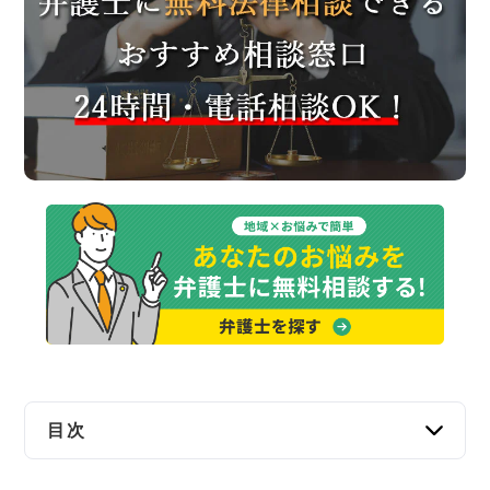
交通事故
遺産相続
労働問題
債権回収
IT・ネット
資金調達
企業法務
目次
阪南市で弁護士に無料法律相談できる窓口