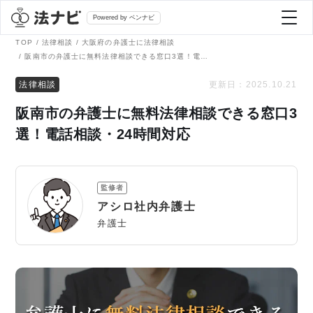
Powered by ベンナビ
TOP
法律相談
大阪府の弁護士に法律相談
阪南市の弁護士に無料法律相談できる窓口3選！電話相談・24時間対応
記事を探す
法律相談
更新日：
2025.10.21
阪南市の弁護士に無料法律相談できる窓口3
全て
弁護士を探す
選！電話相談・24時間対応
法律相談
おすすめ弁護士診断
監修者
刑事事件
アシロ社内弁護士
AI Search Premium
弁護士
債務整理
掲載をご検討の弁護士の方へ
離婚問題