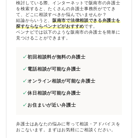
検討している際、インターネットで阪南市の弁護士
来所不要の弁護士を選ぶ
を検索すると、たくさんの弁護士事務所がでてき
て、どこに相談すべきか悩んでいませんか？
依頼者の意向を尊重してくれる弁護士を選ぶ
結論からいうと、
阪南市で法律相談できる弁護士を
探すならならベンナビがおすすめ
です。
まとめ｜阪南市で無料法律相談できる弁護士は
ベンナビでは以下のような阪南市の弁護士を簡単に
ベンナビで探そう
見つけることができます。
初回相談料が無料の弁護士
電話相談が可能な弁護士
オンライン相談が可能な弁護士
休日相談が可能な弁護士
お住まいが近い弁護士
弁護士はあなたの悩みに寄って相談・アドバイスを
おこないます。まずはお気軽にご相談ください。