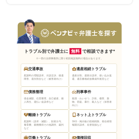
トラブル別で弁護士に
無料
で相談できます*
※一部の法律事務所に限り初回相談無料の場合があります。
交通事故
遺産相続トラブル
慰謝料の増額請求、示談交渉、後遺
遺産分割、遺留分請求、使い込み返
障害、過失割合など（被害者向け）
還、遺言書相続放棄
成年後見など
債務整理
刑事事件
借金減額、任意整理、自己破産、個
痴漢・わいせつ、詐欺、傷害、薬
人再生、過払い金請求など
物、窃盗、暴行、殺人など（加害者
向け）
離婚トラブル
ネット上トラブル
慰謝料（請求・減額）、財産分与、
SNS・掲示板の投稿削除、発信者情
養育費、親権獲得
その他調停、裁判
報開示請求、名誉毀損など
など
労働トラブル
債権回収