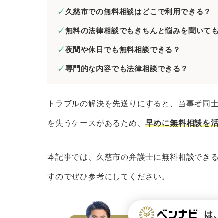
証拠や資料を集めておく
久慈市での無料相談はどこで利用できる？
当事者が複数いるときは相関図を
無料の法律相談でもきちんと悩みを聞いて
メール相談やLINE相談を活用す
夜間や休日でも無料相談できる？
弁護士費用を必ず聞いておく
専門的な内容でも法律相談できる？
久慈市で法律問題を解決するときの弁護
経歴の長い弁護士を選ぶ
トラブルの解決を先送りにすると、当事者同
解決したい分野に注力している弁
を失うケースがあるため、
早めに無料相談を
専門書などを監修している弁護士
来所不要の弁護士を選ぶ
本記事では、久慈市の弁護士に無料相談でき
依頼者の意向を尊重してくれる弁
すのでぜひ参考にしてください。
まとめ｜久慈市で無料法律相談できる弁