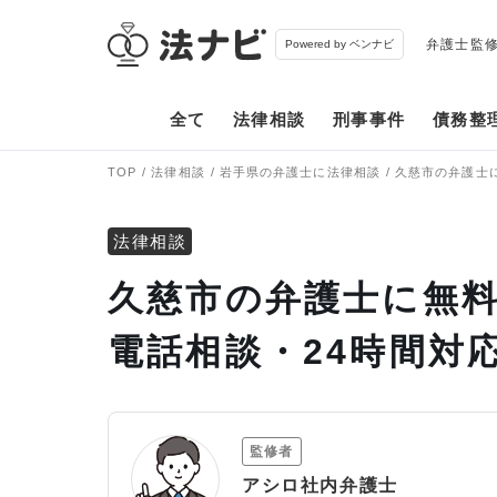
弁護士監
Powered by ベンナビ
全て
法律相談
刑事事件
債務整
TOP
法律相談
岩手県の弁護士に法律相談
久慈市の弁護士
法律相談
久慈市の弁護士に無料
電話相談・24時間対
監修者
アシロ社内弁護士