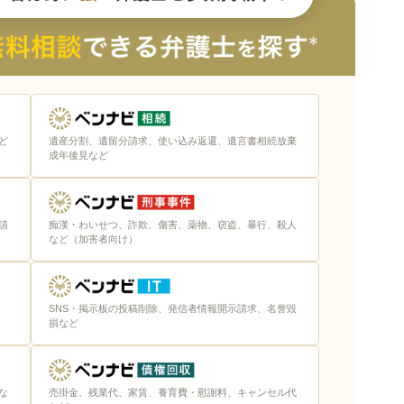
ど
遺産分割、遺留分請求、使い込み返還、遺言書相続放棄
成年後見など
請
痴漢・わいせつ、詐欺、傷害、薬物、窃盗、暴行、殺人
など（加害者向け）
SNS・掲示板の投稿削除、発信者情報開示請求、名誉毀
損など
な
売掛金、残業代、家賃、養育費・慰謝料、キャンセル代