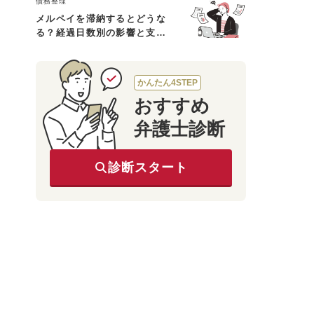
債務整理
メルペイを滞納するとどうな
る？経過日数別の影響と支払
えないときの対処法
かんたん4STEP
おすすめ
弁護士診断
診断スタート