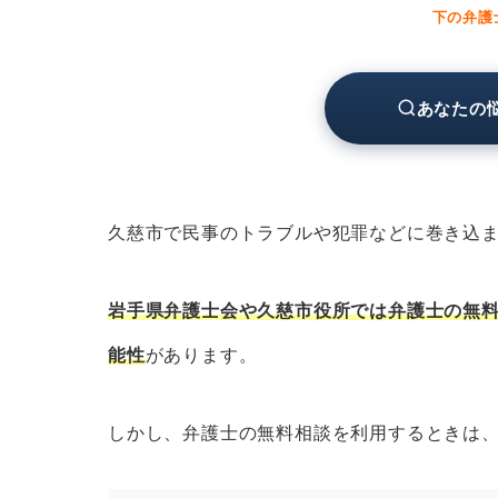
岩手県弁護士会の無料法律相談
下の弁護
久慈市役所の無料相談窓口
久慈市の弁護士に分野別の無料法律相談
あなたの
久慈市の弁護士に相続問題の無料
久慈市の弁護士に離婚問題の無料
久慈市の弁護士に債務整理の無料
久慈市で民事のトラブルや犯罪などに巻き込
久慈市の弁護士に労働問題の無料
久慈市の弁護士に債権回収の無料
岩手県弁護士会や久慈市役所では弁護士の無
久慈市の弁護士に交通事故の無料
能性
があります。
久慈市の弁護士に刑事事件の無料
久慈市の弁護士にネットトラブル
しかし、弁護士の無料相談を利用するときは
久慈市の弁護士に無料相談するときのコ