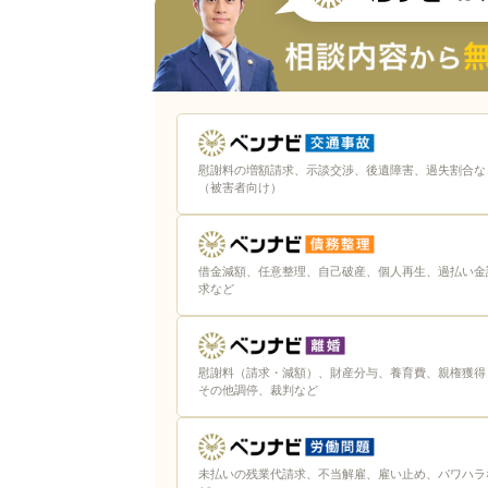
慰謝料の増額請求、示談交渉、後遺障害、過失割合な
（被害者向け）
借金減額、任意整理、自己破産、個人再生、過払い金
求など
慰謝料（請求・減額）、財産分与、養育費、親権獲得
その他調停、裁判など
未払いの残業代請求、不当解雇、雇い止め、パワハラ