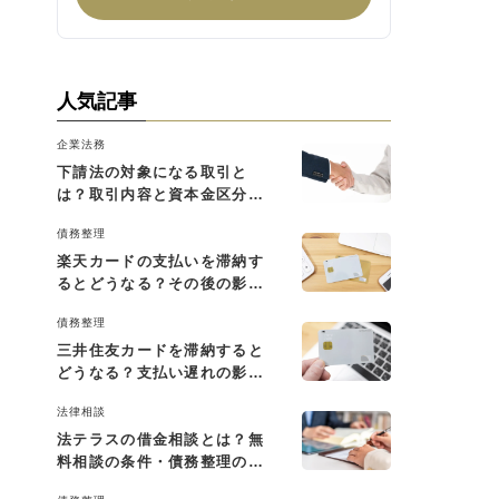
人気記事
企業法務
下請法の対象になる取引と
は？取引内容と資本金区分に
よる判断基準を解説
債務整理
楽天カードの支払いを滞納す
るとどうなる？その後の影響
と払えない場合の対処法
債務整理
三井住友カードを滞納すると
どうなる？支払い遅れの影響
と対処法
法律相談
法テラスの借金相談とは？無
料相談の条件・債務整理の費
用・利用の流れを解説