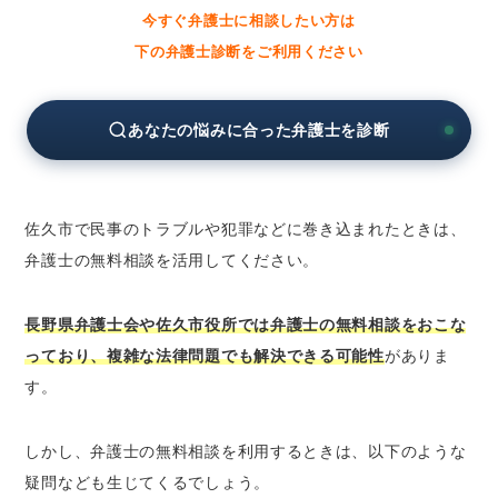
今すぐ弁護士に相談したい方は
長野県弁護士会の無料法律相談
下の弁護士診断をご利用ください
佐久市役所の無料相談窓口
佐久市の弁護士に分野別の無料法律相談をした
あなたの悩みに合った弁護士を診断
いとき
佐久市の弁護士に相続問題の無料法律相談を
したいとき
佐久市の弁護士に離婚問題の無料法律相談を
佐久市で民事のトラブルや犯罪などに巻き込まれたときは、
したいとき
弁護士の無料相談を活用してください。
佐久市の弁護士に債務整理の無料法律相談を
したいとき
長野県弁護士会や佐久市役所では弁護士の無料相談をおこな
佐久市の弁護士に労働問題の無料法律相談を
っており、複雑な法律問題でも解決できる可能性
がありま
したいとき
す。
佐久市の弁護士に債権回収の無料法律相談を
したいとき
しかし、弁護士の無料相談を利用するときは、以下のような
佐久市の弁護士に交通事故の無料法律相談を
疑問なども生じてくるでしょう。
したいとき