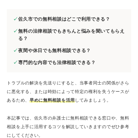
佐久市の弁護士に刑事事件の無料法律相談を
したいとき
佐久市での無料相談はどこで利用できる？
佐久市の弁護士にネットトラブルの無料法律
相談をしたいとき
無料の法律相談でもきちんと悩みを聞いてもらえ
る？
佐久市の弁護士に無料相談するときのコツ
夜間や休日でも無料相談できる？
証拠や資料を集めておく
当事者が複数いるときは相関図を作成する
専門的な内容でも法律相談できる？
メール相談やLINE相談を活用する
弁護士費用を必ず聞いておく
トラブルの解決を先送りにすると、当事者同士の関係がさら
に悪化する、または時効によって特定の権利を失うケースが
佐久市で法律問題を解決するときの弁護士の選
び方
あるため、
早めに無料相談を活用
してみましょう。
経歴の長い弁護士を選ぶ
本記事では、佐久市の弁護士に無料相談できる窓口や、無料
解決したい分野に注力している弁護士を選ぶ
相談を上手に活用するコツを解説していきますのでぜひ参考
専門書などを監修している弁護士を選ぶ
にしてください。
来所不要の弁護士を選ぶ