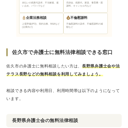
未払いの残業代請求、不当解雇、雇
売掛金、残業代、家賃、養育費・慰
い止め、パワハラなど
謝料、キャンセル代など
企業法務相談
不倫慰謝料
上場準備(IPO)、契約法務、M&Aなど
不倫慰謝料の請求、不倫慰謝料の減
(企業向け)
額など
佐久市で弁護士に無料法律相談できる窓口
佐久市の弁護士に無料相談したい方は、
長野県弁護士会や法
テラス長野などの無料相談を利用してみましょう。
相談できる内容や利用日、利用時間帯は以下のようになって
います。
長野県弁護士会の無料法律相談