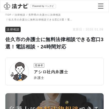
Powered by ベンナビ
TOP
法律相談
長野県の弁護士に法律相談
佐久市の弁護士に無料法律相談できる窓口3選！電話相談・24時間対応
記事を探す
法律相談
更新日：
2026.01.09
佐久市の弁護士に無料法律相談できる窓口3
全て
弁護士を探す
選！電話相談・24時間対応
法律相談
おすすめ弁護士診断
監修者
刑事事件
アシロ社内弁護士
AI Search Premium
弁護士
債務整理
掲載をご検討の弁護士の方へ
離婚問題