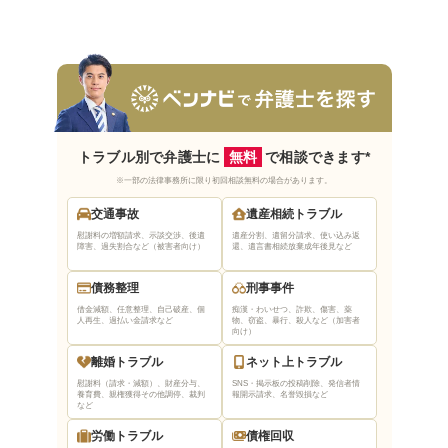
依頼者の意向を尊重してくれる弁護士を選ぶ
まとめ｜佐久市で無料法律相談できる弁護士は
ベンナビで探そう
トラブル別で弁護士に
無料
で相談できます*
※一部の法律事務所に限り初回相談無料の場合があります。
交通事故
遺産相続トラブル
慰謝料の増額請求、示談交渉、後遺
遺産分割、遺留分請求、使い込み返
障害、過失割合など（被害者向け）
還、遺言書相続放棄
成年後見など
債務整理
刑事事件
借金減額、任意整理、自己破産、個
痴漢・わいせつ、詐欺、傷害、薬
人再生、過払い金請求など
物、窃盗、暴行、殺人など（加害者
向け）
離婚トラブル
ネット上トラブル
慰謝料（請求・減額）、財産分与、
SNS・掲示板の投稿削除、発信者情
養育費、親権獲得
その他調停、裁判
報開示請求、名誉毀損など
など
労働トラブル
債権回収