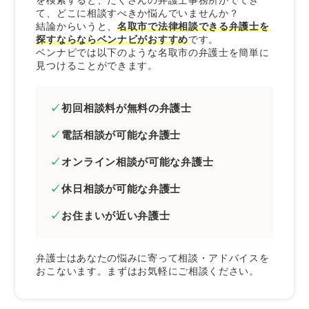
を検索すると、たくさんの弁護士事務所がでてき
て、どこに相談すべきか悩んでいませんか？
来所不要の弁護士を選ぶ
結論からいうと、
名取市で法律相談できる弁護士を
依頼者の意向を尊重してくれる弁護士を選ぶ
探すならならベンナビがおすすめ
です。
ベンナビでは以下のような名取市の弁護士を簡単に
まとめ｜名取市で無料法律相談できる弁護士は
見つけることができます。
ベンナビで探そう
初回相談料が無料の弁護士
電話相談が可能な弁護士
オンライン相談が可能な弁護士
休日相談が可能な弁護士
お住まいが近い弁護士
弁護士はあなたの悩みに寄って相談・アドバイスを
おこないます。まずはお気軽にご相談ください。