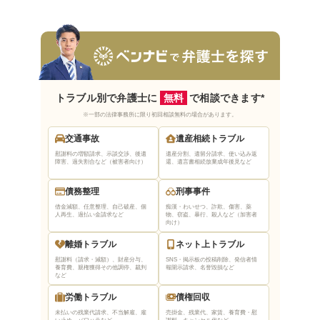
トラブル別で弁護士に
無料
で相談できます*
※一部の法律事務所に限り初回相談無料の場合があります。
交通事故
遺産相続トラブル
慰謝料の増額請求、示談交渉、後遺
遺産分割、遺留分請求、使い込み返
障害、過失割合など（被害者向け）
還、遺言書相続放棄
成年後見など
債務整理
刑事事件
借金減額、任意整理、自己破産、個
痴漢・わいせつ、詐欺、傷害、薬
人再生、過払い金請求など
物、窃盗、暴行、殺人など（加害者
向け）
離婚トラブル
ネット上トラブル
慰謝料（請求・減額）、財産分与、
SNS・掲示板の投稿削除、発信者情
養育費、親権獲得
その他調停、裁判
報開示請求、名誉毀損など
など
労働トラブル
債権回収
未払いの残業代請求、不当解雇、雇
売掛金、残業代、家賃、養育費・慰