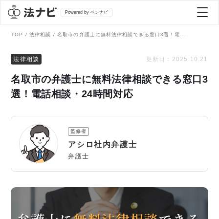
Powered by ベンナビ
TOP
法律相談
名取市の弁護士に無料法律相談できる窓口3選！電話相談・24時間対応
記事を探す
法律相談
更新日：
2025.10.21
名取市の弁護士に無料法律相談できる窓口3
全て
弁護士を探す
選！電話相談・24時間対応
法律相談
おすすめ弁護士診断
監修者
刑事事件
アシロ社内弁護士
AI Search Premium
弁護士
債務整理
掲載をご検討の弁護士の方へ
離婚問題