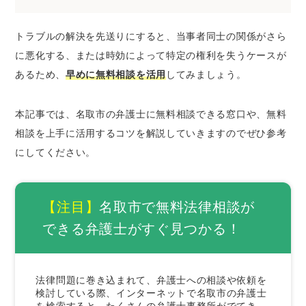
したいとき
名取市の弁護士に刑事事件の無料法律相談を
トラブルの解決を先送りにすると、当事者同士の関係がさら
したいとき
に悪化する、または時効によって特定の権利を失うケースが
名取市の弁護士にネットトラブルの無料法律
あるため、
早めに無料相談を活用
してみましょう。
相談をしたいとき
本記事では、名取市の弁護士に無料相談できる窓口や、無料
名取市の弁護士に無料相談するときのコツ
相談を上手に活用するコツを解説していきますのでぜひ参考
証拠や資料を集めておく
にしてください。
当事者が複数いるときは相関図を作成する
メール相談やLINE相談を活用する
弁護士費用を必ず聞いておく
【注目】
名取市で無料法律相談が
名取市で法律問題を解決するときの弁護士の選
できる弁護士がすぐ見つかる！
び方
経歴の長い弁護士を選ぶ
法律問題に巻き込まれて、弁護士への相談や依頼を
解決したい分野に注力している弁護士を選ぶ
検討している際、インターネットで名取市の弁護士
専門書などを監修している弁護士を選ぶ