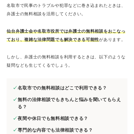
名取市で民事のトラブルや犯罪などに巻き込まれたときは、
仙台弁護士会の無料法律相談
弁護士の無料相談を活用してください。
法テラスの無料法律相談
名取市役所の無料相談窓口
仙台弁護士会や名取市役所では弁護士の無料相談をおこなっ
名取市の弁護士に分野別の無料法律相談をした
ており、複雑な法律問題でも解決できる可能性
があります。
いとき
名取市の弁護士に相続問題の無料法律相談を
しかし、弁護士の無料相談を利用するときは、以下のような
したいとき
疑問なども生じてくるでしょう。
名取市の弁護士に離婚問題の無料法律相談を
したいとき
名取市の弁護士に債務整理の無料法律相談を
名取市での無料相談はどこで利用できる？
したいとき
無料の法律相談でもきちんと悩みを聞いてもらえ
名取市の弁護士に労働問題の無料法律相談を
る？
したいとき
名取市の弁護士に債権回収の無料法律相談を
夜間や休日でも無料相談できる？
したいとき
専門的な内容でも法律相談できる？
名取市の弁護士に交通事故の無料法律相談を