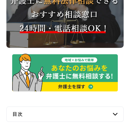
交通事故
遺産相続
労働問題
債権回収
IT・ネット
資金調達
企業法務
目次
名取市で弁護士に無料法律相談できる窓口