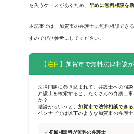
証拠や資料を集めておく
を失うケースがあるため、
早めに無料相談を
当事者が複数いるときは相関図を
メール相談やLINE相談を活用す
本記事では、加賀市の弁護士に無料相談でき
弁護士費用を必ず聞いておく
すのでぜひ参考にしてください。
加賀市で法律問題を解決するときの弁護
経歴の長い弁護士を選ぶ
【注目】
加賀市で無料法律相談
解決したい分野に注力している弁
専門書などを監修している弁護士
法律問題に巻き込まれて、弁護士への相談
弁護士を検索すると、たくさんの弁護士事
来所不要の弁護士を選ぶ
か？
依頼者の意向を尊重してくれる弁
結論からいうと、
加賀市で法律相談できる
ベンナビでは以下のような加賀市の弁護士
まとめ｜加賀市で無料法律相談できる弁
初回相談料が無料の弁護士