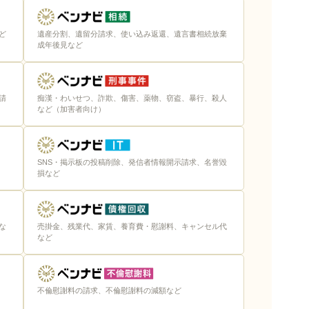
ど
遺産分割、遺留分請求、使い込み返還、遺言書相続放棄
成年後見など
請
痴漢・わいせつ、詐欺、傷害、薬物、窃盗、暴行、殺人
など（加害者向け）
SNS・掲示板の投稿削除、発信者情報開示請求、名誉毀
損など
な
売掛金、残業代、家賃、養育費・慰謝料、キャンセル代
など
不倫慰謝料の請求、不倫慰謝料の減額など