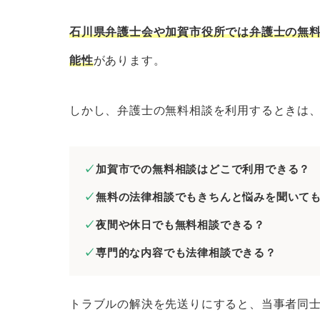
石川県弁護士会の無料法律相談
加賀市役所の無料相談窓口
石川県弁護士会や加賀市役所では弁護士の無
加賀市の弁護士に分野別の無料法律相談
能性
があります。
加賀市の弁護士に相続問題の無料
しかし、弁護士の無料相談を利用するときは
加賀市の弁護士に離婚問題の無料
加賀市の弁護士に債務整理の無料
加賀市の弁護士に労働問題の無料
加賀市での無料相談はどこで利用できる？
加賀市の弁護士に債権回収の無料
無料の法律相談でもきちんと悩みを聞いて
加賀市の弁護士に交通事故の無料
夜間や休日でも無料相談できる？
加賀市の弁護士に刑事事件の無料
専門的な内容でも法律相談できる？
加賀市の弁護士にネットトラブル
加賀市の弁護士に無料相談するときのコ
トラブルの解決を先送りにすると、当事者同