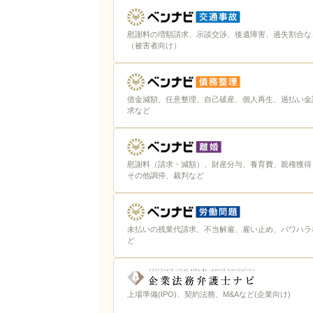
慰謝料の増額請求、示談交渉、後遺障害、過失割合な
（被害者向け）
借金減額、任意整理、自己破産、個人再生、過払い金
求など
慰謝料（請求・減額）、財産分与、養育費、親権獲得
その他調停、裁判など
未払いの残業代請求、不当解雇、雇い止め、パワハラ
ど
上場準備(IPO)、契約法務、M&Aなど(企業向け)