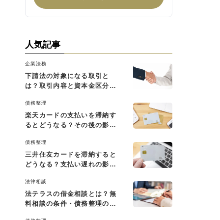
人気記事
企業法務
下請法の対象になる取引と
は？取引内容と資本金区分に
よる判断基準を解説
債務整理
楽天カードの支払いを滞納す
るとどうなる？その後の影響
と払えない場合の対処法
債務整理
三井住友カードを滞納すると
どうなる？支払い遅れの影響
と対処法
法律相談
法テラスの借金相談とは？無
料相談の条件・債務整理の費
用・利用の流れを解説