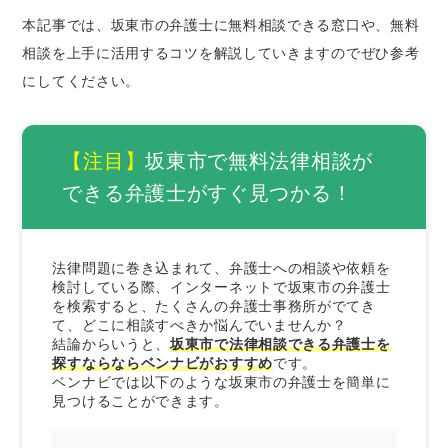
本記事では、坂東市の弁護士に無料相談できる窓口や、無料
証拠や資料を集めておく
相談を上手に活用するコツを解説していきますのでぜひ参考
当事者が複数いるときは相関図を作成する
にしてください。
メール相談やLINE相談を活用する
弁護士費用を必ず聞いておく
【注目】
坂東市で無料法律相談が
坂東市で法律問題を解決するときの弁護士の選
び方
できる弁護士がすぐ見つかる！
経歴の長い弁護士を選ぶ
解決したい分野に注力している弁護士を選ぶ
法律問題に巻き込まれて、弁護士への相談や依頼を
専門書などを監修している弁護士を選ぶ
検討している際、インターネットで坂東市の弁護士
来所不要の弁護士を選ぶ
を検索すると、たくさんの弁護士事務所がでてき
て、どこに相談すべきか悩んでいませんか？
依頼者の意向を尊重してくれる弁護士を選ぶ
結論からいうと、
坂東市で法律相談できる弁護士を
探すならならベンナビがおすすめ
です。
まとめ｜坂東市で無料法律相談できる弁護士は
ベンナビでは以下のような坂東市の弁護士を簡単に
ベンナビで探そう
見つけることができます。