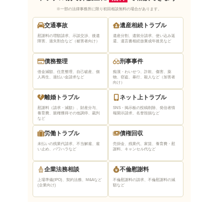
※一部の法律事務所に限り初回相談無料の場合があります。
交通事故
遺産相続トラブル
慰謝料の増額請求、示談交渉、後遺
遺産分割、遺留分請求、使い込み返
障害、過失割合など（被害者向け）
還、遺言書相続放棄
成年後見など
債務整理
刑事事件
借金減額、任意整理、自己破産、個
痴漢・わいせつ、詐欺、傷害、薬
人再生、過払い金請求など
物、窃盗、暴行、殺人など（加害者
向け）
離婚トラブル
ネット上トラブル
慰謝料（請求・減額）、財産分与、
SNS・掲示板の投稿削除、発信者情
養育費、親権獲得
その他調停、裁判
報開示請求、名誉毀損など
など
労働トラブル
債権回収
未払いの残業代請求、不当解雇、雇
売掛金、残業代、家賃、養育費・慰
い止め、パワハラなど
謝料、キャンセル代など
企業法務相談
不倫慰謝料
上場準備(IPO)、契約法務、M&Aなど
不倫慰謝料の請求、不倫慰謝料の減
(企業向け)
額など