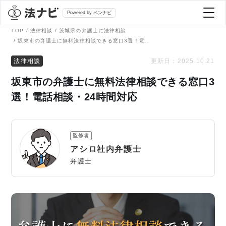
Powered by ベンナビ
TOP
法律相談
茨城県の弁護士に法律相談
坂東市の弁護士に無料法律相談できる窓口3選！電話相談・24時間対応
記事を探す
法律相談
更新日：
2025.10.21
坂東市の弁護士に無料法律相談できる窓口3
全て
弁護士を探す
選！電話相談・24時間対応
法律相談
おすすめ弁護士診断
監修者
刑事事件
アシロ社内弁護士
AI Search Premium
弁護士
債務整理
掲載をご検討の弁護士の方へ
離婚問題