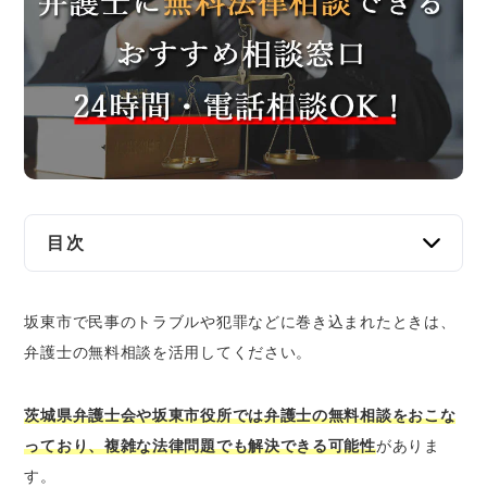
交通事故
遺産相続
労働問題
債権回収
IT・ネット
目次
坂東市で弁護士に無料法律相談できる窓口
資金調達
坂東市で民事のトラブルや犯罪などに巻き込まれたときは、
茨城県弁護士会の無料法律相談
弁護士の無料相談を活用してください。
企業法務
法テラスの無料法律相談
坂東市役所の無料相談窓口
茨城県弁護士会や坂東市役所では弁護士の無料相談をおこな
坂東市の弁護士に分野別の無料法律相談をした
っており、複雑な法律問題でも解決できる可能性
がありま
いとき
す。