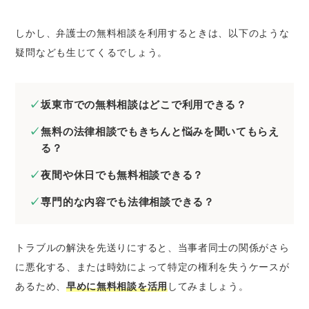
坂東市の弁護士に相続問題の無料法律相談を
したいとき
しかし、弁護士の無料相談を利用するときは、以下のような
坂東市の弁護士に離婚問題の無料法律相談を
疑問なども生じてくるでしょう。
したいとき
坂東市の弁護士に債務整理の無料法律相談を
したいとき
坂東市での無料相談はどこで利用できる？
坂東市の弁護士に労働問題の無料法律相談を
無料の法律相談でもきちんと悩みを聞いてもらえ
したいとき
る？
坂東市の弁護士に債権回収の無料法律相談を
したいとき
夜間や休日でも無料相談できる？
坂東市の弁護士に交通事故の無料法律相談を
専門的な内容でも法律相談できる？
したいとき
坂東市の弁護士に刑事事件の無料法律相談を
したいとき
トラブルの解決を先送りにすると、当事者同士の関係がさら
坂東市の弁護士にネットトラブルの無料法律
に悪化する、または時効によって特定の権利を失うケースが
相談をしたいとき
あるため、
早めに無料相談を活用
してみましょう。
坂東市の弁護士に無料相談するときのコツ