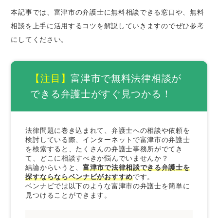
本記事では、富津市の弁護士に無料相談できる窓口や、無料
証拠や資料を集めておく
相談を上手に活用するコツを解説していきますのでぜひ参考
当事者が複数いるときは相関図を作成する
にしてください。
メール相談やLINE相談を活用する
弁護士費用を必ず聞いておく
【注目】
富津市で無料法律相談が
富津市で法律問題を解決するときの弁護士の選
び方
できる弁護士がすぐ見つかる！
経歴の長い弁護士を選ぶ
解決したい分野に注力している弁護士を選ぶ
法律問題に巻き込まれて、弁護士への相談や依頼を
専門書などを監修している弁護士を選ぶ
検討している際、インターネットで富津市の弁護士
来所不要の弁護士を選ぶ
を検索すると、たくさんの弁護士事務所がでてき
て、どこに相談すべきか悩んでいませんか？
依頼者の意向を尊重してくれる弁護士を選ぶ
結論からいうと、
富津市で法律相談できる弁護士を
探すならならベンナビがおすすめ
です。
まとめ｜富津市で無料法律相談できる弁護士は
ベンナビでは以下のような富津市の弁護士を簡単に
ベンナビで探そう
見つけることができます。