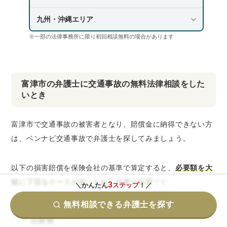
九州・沖縄エリア
※一部の法律事務所に限り初回相談無料の場合があります
富津市の弁護士に交通事故の無料法律相談をした
いとき
富津市で交通事故の被害者となり、賠償金に納得できない方
は、ベンナビ交通事故で弁護士を探してみましょう。
以下の損害賠償を保険会社の基準で算定すると、
必要額を大
幅に下回るケースが多いため、注意が必要
です。
3
＼かんたん
ステップ
！／
無料相談できる弁護士を探す
治療費