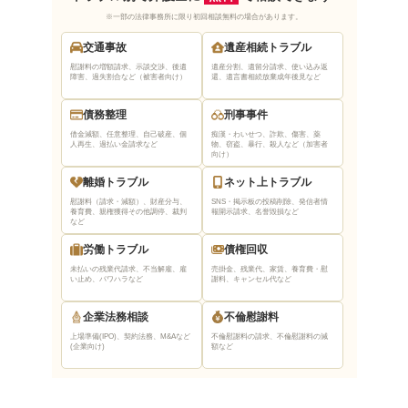
※一部の法律事務所に限り初回相談無料の場合があります。
交通事故
遺産相続トラブル
慰謝料の増額請求、示談交渉、後遺
遺産分割、遺留分請求、使い込み返
障害、過失割合など（被害者向け）
還、遺言書相続放棄
成年後見など
債務整理
刑事事件
借金減額、任意整理、自己破産、個
痴漢・わいせつ、詐欺、傷害、薬
人再生、過払い金請求など
物、窃盗、暴行、殺人など（加害者
向け）
離婚トラブル
ネット上トラブル
慰謝料（請求・減額）、財産分与、
SNS・掲示板の投稿削除、発信者情
養育費、親権獲得
その他調停、裁判
報開示請求、名誉毀損など
など
労働トラブル
債権回収
未払いの残業代請求、不当解雇、雇
売掛金、残業代、家賃、養育費・慰
い止め、パワハラなど
謝料、キャンセル代など
企業法務相談
不倫慰謝料
上場準備(IPO)、契約法務、M&Aなど
不倫慰謝料の請求、不倫慰謝料の減
(企業向け)
額など