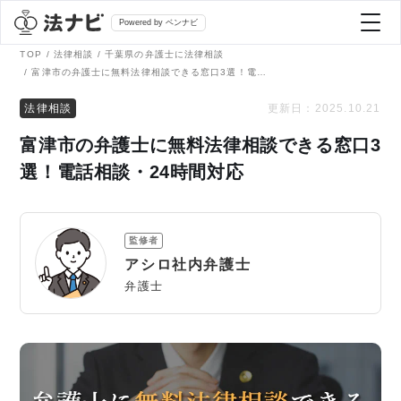
Powered by ベンナビ
TOP
法律相談
千葉県の弁護士に法律相談
富津市の弁護士に無料法律相談できる窓口3選！電話相談・24時間対応
記事を探す
法律相談
更新日：
2025.10.21
富津市の弁護士に無料法律相談できる窓口3
全て
弁護士を探す
選！電話相談・24時間対応
法律相談
おすすめ弁護士診断
監修者
刑事事件
アシロ社内弁護士
AI Search Premium
弁護士
債務整理
掲載をご検討の弁護士の方へ
離婚問題