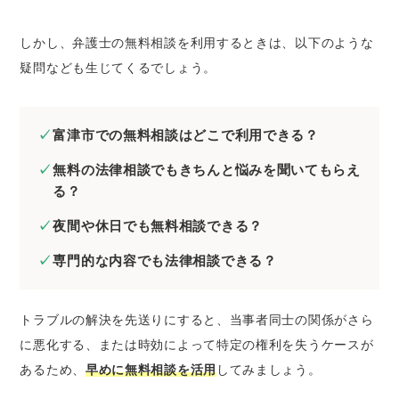
富津市の弁護士に相続問題の無料法律相談を
したいとき
しかし、弁護士の無料相談を利用するときは、以下のような
富津市の弁護士に離婚問題の無料法律相談を
疑問なども生じてくるでしょう。
したいとき
富津市の弁護士に債務整理の無料法律相談を
したいとき
富津市での無料相談はどこで利用できる？
富津市の弁護士に労働問題の無料法律相談を
無料の法律相談でもきちんと悩みを聞いてもらえ
したいとき
る？
富津市の弁護士に債権回収の無料法律相談を
したいとき
夜間や休日でも無料相談できる？
富津市の弁護士に交通事故の無料法律相談を
専門的な内容でも法律相談できる？
したいとき
富津市の弁護士に刑事事件の無料法律相談を
したいとき
トラブルの解決を先送りにすると、当事者同士の関係がさら
富津市の弁護士にネットトラブルの無料法律
に悪化する、または時効によって特定の権利を失うケースが
相談をしたいとき
あるため、
早めに無料相談を活用
してみましょう。
富津市の弁護士に無料相談するときのコツ