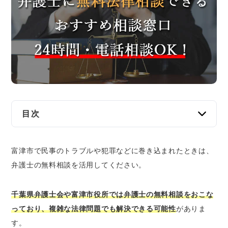
交通事故
遺産相続
労働問題
債権回収
IT・ネット
目次
富津市で弁護士に無料法律相談できる窓口
資金調達
富津市で民事のトラブルや犯罪などに巻き込まれたときは、
千葉県弁護士会の無料法律相談
弁護士の無料相談を活用してください。
企業法務
法テラスの無料法律相談
富津市役所の無料相談窓口
千葉県弁護士会や富津市役所では弁護士の無料相談をおこな
富津市の弁護士に分野別の無料法律相談をした
っており、複雑な法律問題でも解決できる可能性
がありま
いとき
す。