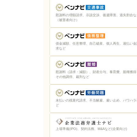
慰謝料の増額請求、示談交渉、後遺障害、過失割合な
（被害者向け）
借金減額、任意整理、自己破産、個人再生、過払い金
求など
慰謝料（請求・減額）、財産分与、養育費、親権獲得
その他調停、裁判など
未払いの残業代請求、不当解雇、雇い止め、パワハラ
ど
上場準備(IPO)、契約法務、M&Aなど(企業向け)