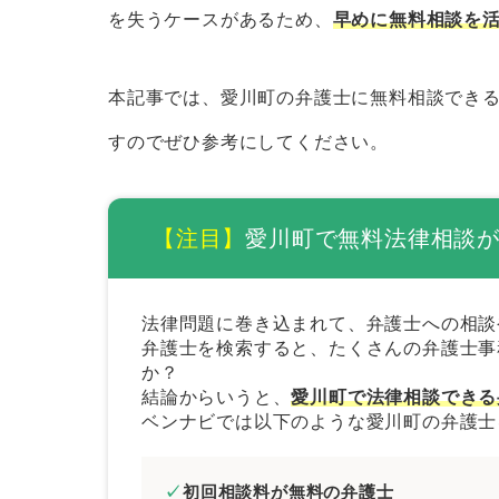
愛川町の弁護士に無料相談するときのコ
を失うケースがあるため、
早めに無料相談を
証拠や資料を集めておく
当事者が複数いるときは相関図を
本記事では、愛川町の弁護士に無料相談でき
メール相談やLINE相談を活用す
すのでぜひ参考にしてください。
弁護士費用を必ず聞いておく
愛川町で法律問題を解決するときの弁護
【注目】
愛川町で無料法律相談
経歴の長い弁護士を選ぶ
解決したい分野に注力している弁
法律問題に巻き込まれて、弁護士への相談
弁護士を検索すると、たくさんの弁護士事
専門書などを監修している弁護士
か？
来所不要の弁護士を選ぶ
結論からいうと、
愛川町で法律相談できる
ベンナビでは以下のような愛川町の弁護士
依頼者の意向を尊重してくれる弁
まとめ｜愛川町で無料法律相談できる弁
初回相談料が無料の弁護士