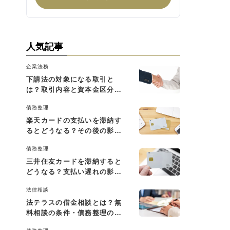
人気記事
企業法務
下請法の対象になる取引と
は？取引内容と資本金区分に
よる判断基準を解説
債務整理
楽天カードの支払いを滞納す
るとどうなる？その後の影響
と払えない場合の対処法
債務整理
三井住友カードを滞納すると
どうなる？支払い遅れの影響
と対処法
法律相談
法テラスの借金相談とは？無
料相談の条件・債務整理の費
用・利用の流れを解説