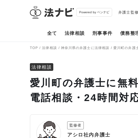
弁護士監
Powered by ベンナビ
全て
法律相談
刑事事件
債務整
TOP
法律相談
神奈川県の弁護士に法律相談
愛川町の弁護
法律相談
愛川町の弁護士に無料
電話相談・24時間対
監修者
アシロ社内弁護士