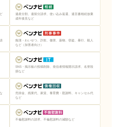
ど
遺産分割、遺留分請求、使い込み返還、遺言書相続放棄
成年後見など
請
痴漢・わいせつ、詐欺、傷害、薬物、窃盗、暴行、殺人
など（加害者向け）
SNS・掲示板の投稿削除、発信者情報開示請求、名誉毀
損など
な
売掛金、残業代、家賃、養育費・慰謝料、キャンセル代
など
不倫慰謝料の請求、不倫慰謝料の減額など