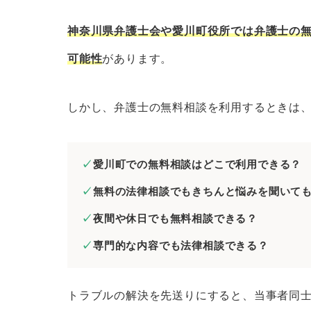
神奈川県弁護士会の無料法律相談
法テラスの無料法律相談
神奈川県弁護士会や愛川町役所では弁護士の
愛川町役所の無料相談窓口
可能性
があります。
愛川町の弁護士に分野別の無料法律相談
しかし、弁護士の無料相談を利用するときは
愛川町の弁護士に相続問題の無料
愛川町の弁護士に離婚問題の無料
愛川町の弁護士に債務整理の無料
愛川町での無料相談はどこで利用できる？
愛川町の弁護士に労働問題の無料
無料の法律相談でもきちんと悩みを聞いて
愛川町の弁護士に債権回収の無料
夜間や休日でも無料相談できる？
愛川町の弁護士に交通事故の無料
専門的な内容でも法律相談できる？
愛川町の弁護士に刑事事件の無料
愛川町の弁護士にネットトラブル
トラブルの解決を先送りにすると、当事者同