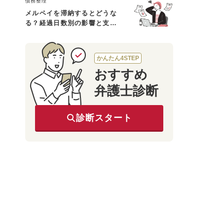
債務整理
メルペイを滞納するとどうな
る？経過日数別の影響と支払
えないときの対処法
かんたん4STEP
おすすめ
弁護士診断
診断スタート