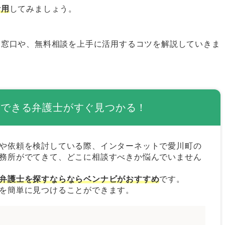
ツ
活用
してみましょう。
作成する
る窓口や、無料相談を上手に活用するコツを解説していきま
る
士の選び方
ができる弁護士がすぐ見つかる！
護士を選ぶ
や依頼を検討している際、インターネットで愛川町の
務所がでてきて、どこに相談すべきか悩んでいません
を選ぶ
弁護士を探すならならベンナビがおすすめ
です。
を簡単に見つけることができます。
護士を選ぶ
護士はベンナビで探そう