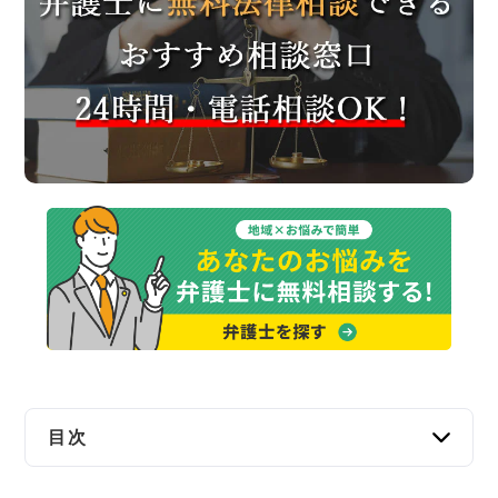
交通事故
遺産相続
労働問題
債権回収
IT・ネット
資金調達
企業法務
目次
掛川市で弁護士に無料法律相談できる窓口