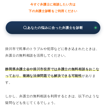
今すぐ弁護士に相談したい方は
静岡県弁護士会の無料法律相談
下の弁護士診断をご利用ください
法テラスの無料法律相談
掛川市役所の無料相談窓口
あなたの悩みに合った弁護士を診断
掛川市の弁護士に分野別の無料法律相談をした
いとき
掛川市の弁護士に相続問題の無料法律相談を
したいとき
掛川市で民事のトラブルや犯罪などに巻き込まれたときは、
掛川市の弁護士に離婚問題の無料法律相談を
弁護士の無料相談を活用してください。
したいとき
掛川市の弁護士に債務整理の無料法律相談を
静岡県弁護士会や掛川市役所では弁護士の無料相談をおこな
したいとき
っており、複雑な法律問題でも解決できる可能性
がありま
掛川市の弁護士に労働問題の無料法律相談を
す。
したいとき
掛川市の弁護士に債権回収の無料法律相談を
しかし、弁護士の無料相談を利用するときは、以下のような
したいとき
疑問なども生じてくるでしょう。
掛川市の弁護士に交通事故の無料法律相談を