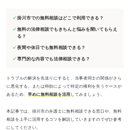
したいとき
掛川市の弁護士に刑事事件の無料法律相談を
掛川市での無料相談はどこで利用できる？
したいとき
無料の法律相談でもきちんと悩みを聞いてもらえ
掛川市の弁護士にネットトラブルの無料法律
る？
相談をしたいとき
夜間や休日でも無料相談できる？
掛川市の弁護士に無料相談するときのコツ
証拠や資料を集めておく
専門的な内容でも法律相談できる？
当事者が複数いるときは相関図を作成する
メール相談やLINE相談を活用する
トラブルの解決を先送りにすると、当事者同士の関係がさら
弁護士費用を必ず聞いておく
に悪化する、または時効によって特定の権利を失うケースが
あるため、
早めに無料相談を活用
してみましょう。
掛川市で法律問題を解決するときの弁護士の選
び方
本記事では、掛川市の弁護士に無料相談できる窓口や、無料
経歴の長い弁護士を選ぶ
相談を上手に活用するコツを解説していきますのでぜひ参考
解決したい分野に注力している弁護士を選ぶ
にしてください。
専門書などを監修している弁護士を選ぶ