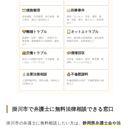
債務整理
刑事事件
借金減額、任意整理、自己破産、個
痴漢・わいせつ、詐欺、傷害、薬
人再生、過払い金請求など
物、窃盗、暴行、殺人など（加害者
向け）
離婚トラブル
ネット上トラブル
慰謝料（請求・減額）、財産分与、
SNS・掲示板の投稿削除、発信者情
養育費、親権獲得
その他調停、裁判
報開示請求、名誉毀損など
など
労働トラブル
債権回収
未払いの残業代請求、不当解雇、雇
売掛金、残業代、家賃、養育費・慰
い止め、パワハラなど
謝料、キャンセル代など
企業法務相談
不倫慰謝料
上場準備(IPO)、契約法務、M&Aなど
不倫慰謝料の請求、不倫慰謝料の減
(企業向け)
額など
掛川市で弁護士に無料法律相談できる窓口
掛川市の弁護士に無料相談したい方は、
静岡県弁護士会や法