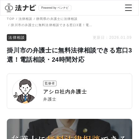
Powered by ベンナビ
TOP
法律相談
静岡県の弁護士に法律相談
掛川市の弁護士に無料法律相談できる窓口3選！電話相談・24時間対応
記事を探す
法律相談
更新日：
2026.01.09
掛川市の弁護士に無料法律相談できる窓口3
全て
弁護士を探す
選！電話相談・24時間対応
法律相談
おすすめ弁護士診断
監修者
刑事事件
アシロ社内弁護士
AI Search Premium
弁護士
債務整理
掲載をご検討の弁護士の方へ
離婚問題