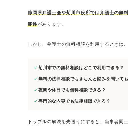
静岡県弁護士会の無料法律相談
法テラスの無料法律相談
静岡県弁護士会や菊川市役所では弁護士の無
菊川市役所の無料相談窓口
能性
があります。
菊川市の弁護士に分野別の無料法律相談
しかし、弁護士の無料相談を利用するときは
菊川市の弁護士に相続問題の無料
菊川市の弁護士に離婚問題の無料
菊川市の弁護士に債務整理の無料
菊川市での無料相談はどこで利用できる？
菊川市の弁護士に労働問題の無料
無料の法律相談でもきちんと悩みを聞いて
菊川市の弁護士に債権回収の無料
夜間や休日でも無料相談できる？
菊川市の弁護士に交通事故の無料
専門的な内容でも法律相談できる？
菊川市の弁護士に刑事事件の無料
菊川市の弁護士にネットトラブル
トラブルの解決を先送りにすると、当事者同