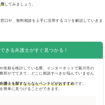
ツ
活用
してみましょう。
作成する
る窓口や、無料相談を上手に活用するコツを解説していきま
る
士の選び方
ができる弁護士がすぐ見つかる！
護士を選ぶ
や依頼を検討している際、インターネットで菊川市の
務所がでてきて、どこに相談すべきか悩んでいません
を選ぶ
弁護士を探すならならベンナビがおすすめ
です。
を簡単に見つけることができます。
護士を選ぶ
護士はベンナビで探そう