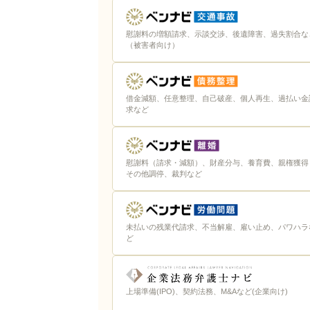
慰謝料の増額請求、示談交渉、後遺障害、過失割合な
（被害者向け）
借金減額、任意整理、自己破産、個人再生、過払い金
求など
慰謝料（請求・減額）、財産分与、養育費、親権獲得
その他調停、裁判など
未払いの残業代請求、不当解雇、雇い止め、パワハラ
ど
上場準備(IPO)、契約法務、M&Aなど(企業向け)