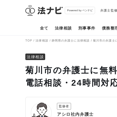
弁護士監
Powered by ベンナビ
全て
法律相談
刑事事件
債務整
TOP
法律相談
静岡県の弁護士に法律相談
菊川市の弁護士
法律相談
菊川市の弁護士に無料
電話相談・24時間対
監修者
アシロ社内弁護士