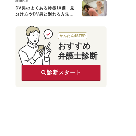
離婚問題
DV男のよくある特徴10個｜見
分け方やDV男と別れる方法も
解説
かんたん4STEP
おすすめ
弁護士診断
診断スタート