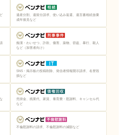
ど
遺産分割、遺留分請求、使い込み返還、遺言書相続放棄
成年後見など
請
痴漢・わいせつ、詐欺、傷害、薬物、窃盗、暴行、殺人
など（加害者向け）
SNS・掲示板の投稿削除、発信者情報開示請求、名誉毀
損など
な
売掛金、残業代、家賃、養育費・慰謝料、キャンセル代
など
不倫慰謝料の請求、不倫慰謝料の減額など