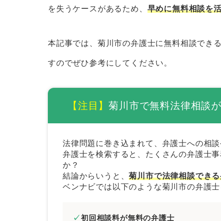
菊川市の弁護士に無料相談するときのコ
を失うケースがあるため、
早めに無料相談を
証拠や資料を集めておく
当事者が複数いるときは相関図を
本記事では、菊川市の弁護士に無料相談でき
メール相談やLINE相談を活用す
すのでぜひ参考にしてください。
弁護士費用を必ず聞いておく
菊川市で法律問題を解決するときの弁護
【注目】
菊川市で無料法律相談
経歴の長い弁護士を選ぶ
解決したい分野に注力している弁
法律問題に巻き込まれて、弁護士への相談
弁護士を検索すると、たくさんの弁護士事
専門書などを監修している弁護士
か？
来所不要の弁護士を選ぶ
結論からいうと、
菊川市で法律相談できる
ベンナビでは以下のような菊川市の弁護士
依頼者の意向を尊重してくれる弁
まとめ｜菊川市で無料法律相談できる弁
初回相談料が無料の弁護士