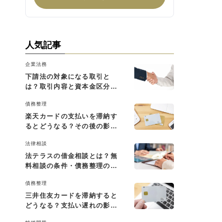
人気記事
企業法務
下請法の対象になる取引と
は？取引内容と資本金区分に
よる判断基準を解説
債務整理
楽天カードの支払いを滞納す
るとどうなる？その後の影響
と払えない場合の対処法
法律相談
法テラスの借金相談とは？無
料相談の条件・債務整理の費
用・利用の流れを解説
債務整理
三井住友カードを滞納すると
どうなる？支払い遅れの影響
と対処法