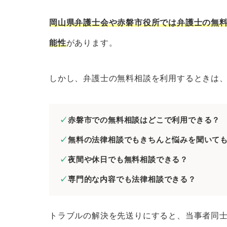
岡山県弁護士会の無料法律相談
法テラスの無料法律相談
岡山県弁護士会や赤磐市役所では弁護士の無
赤磐市役所の無料相談窓口
能性
があります。
赤磐市の弁護士に分野別の無料法律相談
しかし、弁護士の無料相談を利用するときは
赤磐市の弁護士に相続問題の無料
赤磐市の弁護士に離婚問題の無料
赤磐市の弁護士に債務整理の無料
赤磐市での無料相談はどこで利用できる？
赤磐市の弁護士に労働問題の無料
無料の法律相談でもきちんと悩みを聞いて
赤磐市の弁護士に債権回収の無料
夜間や休日でも無料相談できる？
赤磐市の弁護士に交通事故の無料
専門的な内容でも法律相談できる？
赤磐市の弁護士に刑事事件の無料
赤磐市の弁護士にネットトラブル
トラブルの解決を先送りにすると、当事者同