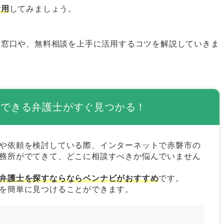
ツ
活用
してみましょう。
作成する
る窓口や、無料相談を上手に活用するコツを解説していきま
る
士の選び方
ができる弁護士がすぐ見つかる！
護士を選ぶ
や依頼を検討している際、インターネットで赤磐市の
務所がでてきて、どこに相談すべきか悩んでいません
を選ぶ
弁護士を探すならならベンナビがおすすめ
です。
を簡単に見つけることができます。
護士を選ぶ
護士はベンナビで探そう