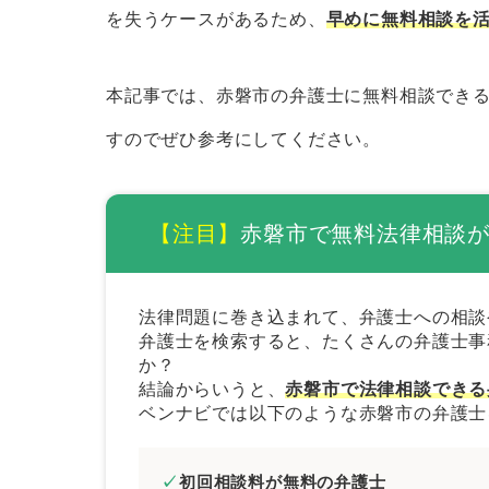
赤磐市の弁護士に無料相談するときのコ
を失うケースがあるため、
早めに無料相談を
証拠や資料を集めておく
当事者が複数いるときは相関図を
本記事では、赤磐市の弁護士に無料相談でき
メール相談やLINE相談を活用す
すのでぜひ参考にしてください。
弁護士費用を必ず聞いておく
赤磐市で法律問題を解決するときの弁護
【注目】
赤磐市で無料法律相談
経歴の長い弁護士を選ぶ
解決したい分野に注力している弁
法律問題に巻き込まれて、弁護士への相談
弁護士を検索すると、たくさんの弁護士事
専門書などを監修している弁護士
か？
来所不要の弁護士を選ぶ
結論からいうと、
赤磐市で法律相談できる
ベンナビでは以下のような赤磐市の弁護士
依頼者の意向を尊重してくれる弁
まとめ｜赤磐市で無料法律相談できる弁
初回相談料が無料の弁護士