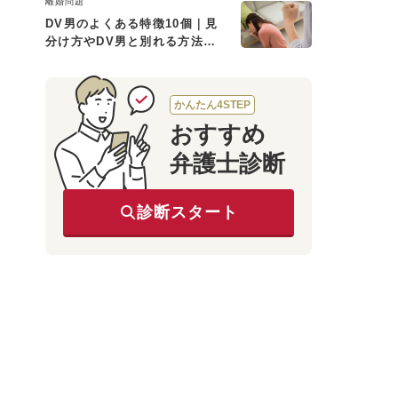
離婚問題
DV男のよくある特徴10個｜見
分け方やDV男と別れる方法も
解説
かんたん4STEP
おすすめ
弁護士診断
診断スタート