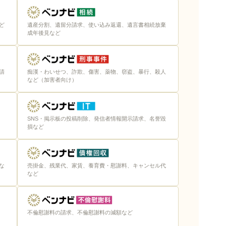
ど
遺産分割、遺留分請求、使い込み返還、遺言書相続放棄
成年後見など
請
痴漢・わいせつ、詐欺、傷害、薬物、窃盗、暴行、殺人
など（加害者向け）
SNS・掲示板の投稿削除、発信者情報開示請求、名誉毀
損など
な
売掛金、残業代、家賃、養育費・慰謝料、キャンセル代
など
不倫慰謝料の請求、不倫慰謝料の減額など