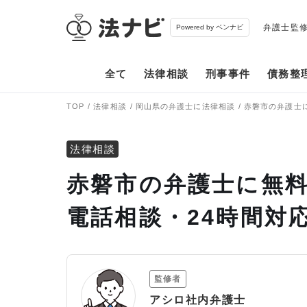
弁護士監
Powered by ベンナビ
全て
法律相談
刑事事件
債務整
TOP
法律相談
岡山県の弁護士に法律相談
赤磐市の弁護士
法律相談
赤磐市の弁護士に無料
電話相談・24時間対
監修者
アシロ社内弁護士