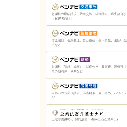
慰謝料の増額請求、示談交渉、後遺障害、過失割合な
（被害者向け）
借金減額、任意整理、自己破産、個人再生、過払い金
求など
慰謝料（請求・減額）、財産分与、養育費、親権獲得
その他調停、裁判など
未払いの残業代請求、不当解雇、雇い止め、パワハラ
ど
上場準備(IPO)、契約法務、M&Aなど(企業向け)