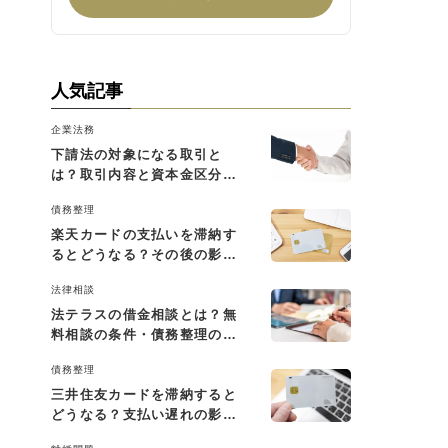
人気記事
企業法務
下請法の対象になる取引と
は？取引内容と資本金区分に
よる判断基準を解説
債務整理
楽天カードの支払いを滞納す
るとどうなる？その後の影響
と払えない場合の対処法
法律相談
法テラスの借金相談とは？無
料相談の条件・債務整理の費
用・利用の流れを解説
債務整理
三井住友カードを滞納すると
どうなる？支払い遅れの影響
と対処法