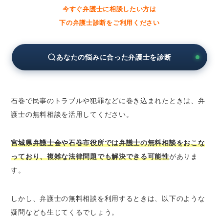
今すぐ弁護士に相談したい方は
宮城県弁護士会の無料法律相談
下の弁護士診断をご利用ください
法テラスの無料法律相談
石巻の弁護士に分野別の無料法律相談をしたい
あなたの悩みに合った弁護士を診断
とき
石巻の弁護士に相続問題の無料法律相談をし
たいとき
石巻の弁護士に離婚問題の無料法律相談をし
石巻で民事のトラブルや犯罪などに巻き込まれたときは、弁
たいとき
護士の無料相談を活用してください。
石巻の弁護士に債務整理の無料法律相談をし
たいとき
宮城県弁護士会や石巻市役所では弁護士の無料相談をおこな
石巻の弁護士に労働問題の無料法律相談をし
っており、複雑な法律問題でも解決できる可能性
がありま
たいとき
す。
石巻の弁護士に債権回収の無料法律相談をし
たいとき
しかし、弁護士の無料相談を利用するときは、以下のような
石巻の弁護士に交通事故の無料法律相談をし
疑問なども生じてくるでしょう。
たいとき