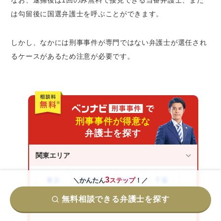
なお、逮捕後は1回のみ無料で接見できる当番弁護士、また
は勾留後に国選弁護士を呼ぶことができます。
しかし、なかには刑事事件が専門ではない弁護士が選任され
るケースがあるため注意が必要です。
刑事事件が得意な
弁護士を探す
関東エリア
3
東京
神奈川
埼玉
千葉
＼かんたん
ステップ
！／
無料相談できる弁護士を探す
茨城
群馬
栃木