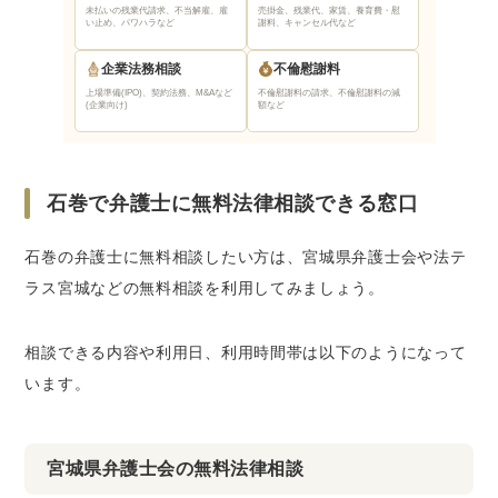
未払いの残業代請求、不当解雇、雇
売掛金、残業代、家賃、養育費・慰
い止め、パワハラなど
謝料、キャンセル代など
企業法務相談
不倫慰謝料
上場準備(IPO)、契約法務、M&Aなど
不倫慰謝料の請求、不倫慰謝料の減
(企業向け)
額など
石巻で弁護士に無料法律相談できる窓口
石巻の弁護士に無料相談したい方は、宮城県弁護士会や法テ
ラス宮城などの無料相談を利用してみましょう。
相談できる内容や利用日、利用時間帯は以下のようになって
います。
宮城県弁護士会の無料法律相談