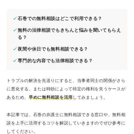
石巻の弁護士に刑事事件の無料法律相談をし
たいとき
石巻での無料相談はどこで利用できる？
石巻の弁護士にネットトラブルの無料法律相
談をしたいとき
無料の法律相談でもきちんと悩みを聞いてもらえ
る？
石巻の弁護士に無料相談するときのコツ
夜間や休日でも無料相談できる？
証拠や資料を集めておく
当事者が複数いるときは相関図を作成する
専門的な内容でも法律相談できる？
メール相談やLINE相談を活用する
弁護士費用を必ず聞いておく
トラブルの解決を先送りにすると、当事者同士の関係がさら
に悪化する、または時効によって特定の権利を失うケースが
石巻で法律問題を解決するときの弁護士の選び
方
あるため、
早めに無料相談を活用
してみましょう。
経歴の長い弁護士を選ぶ
本記事では、石巻の弁護士に無料相談できる窓口や、無料相
解決したい分野に注力している弁護士を選ぶ
談を上手に活用するコツを解説していきますのでぜひ参考に
専門書などを監修している弁護士を選ぶ
してください。
来所不要の弁護士を選ぶ