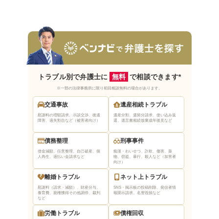
依頼者の意向を尊重してくれる弁護士を選ぶ
まとめ｜石巻で無料法律相談できる弁護士はベ
ンナビで探そう
トラブル別で弁護士に
無料
で相談できます*
※一部の法律事務所に限り初回相談無料の場合があります。
交通事故
遺産相続トラブル
慰謝料の増額請求、示談交渉、後遺
遺産分割、遺留分請求、使い込み返
障害、過失割合など（被害者向け）
還、遺言書相続放棄
成年後見など
債務整理
刑事事件
借金減額、任意整理、自己破産、個
痴漢・わいせつ、詐欺、傷害、薬
人再生、過払い金請求など
物、窃盗、暴行、殺人など（加害者
向け）
離婚トラブル
ネット上トラブル
慰謝料（請求・減額）、財産分与、
SNS・掲示板の投稿削除、発信者情
養育費、親権獲得
その他調停、裁判
報開示請求、名誉毀損など
など
労働トラブル
債権回収