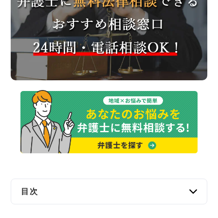
交通事故
遺産相続
労働問題
債権回収
IT・ネット
資金調達
企業法務
目次
石巻で弁護士に無料法律相談できる窓口