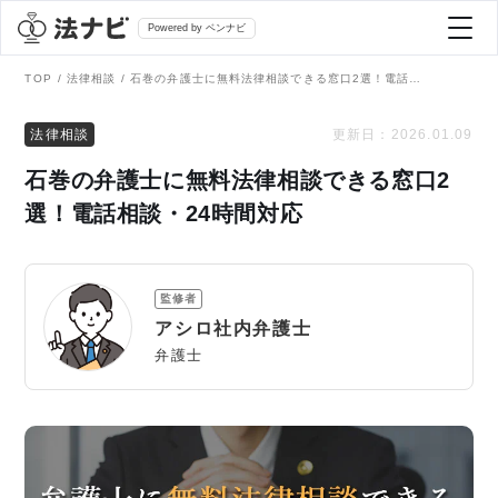
Powered by ベンナビ
TOP
法律相談
石巻の弁護士に無料法律相談できる窓口2選！電話相談・24時間対応
記事を探す
法律相談
更新日：
2026.01.09
石巻の弁護士に無料法律相談できる窓口2
全て
弁護士を探す
選！電話相談・24時間対応
法律相談
おすすめ弁護士診断
監修者
刑事事件
アシロ社内弁護士
AI Search Premium
弁護士
債務整理
掲載をご検討の弁護士の方へ
離婚問題