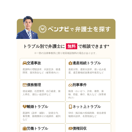
来所不要の弁護士を選ぶ
依頼者の意向を尊重してくれる弁護士を選ぶ
まとめ｜釧路で無料法律相談できる弁護士はベ
ンナビで探そう
トラブル別で弁護士に
無料
で相談できます*
※一部の法律事務所に限り初回相談無料の場合があります。
交通事故
遺産相続トラブル
慰謝料の増額請求、示談交渉、後遺
遺産分割、遺留分請求、使い込み返
障害、過失割合など（被害者向け）
還、遺言書相続放棄
成年後見など
債務整理
刑事事件
借金減額、任意整理、自己破産、個
痴漢・わいせつ、詐欺、傷害、薬
人再生、過払い金請求など
物、窃盗、暴行、殺人など（加害者
向け）
離婚トラブル
ネット上トラブル
慰謝料（請求・減額）、財産分与、
SNS・掲示板の投稿削除、発信者情
養育費、親権獲得
その他調停、裁判
報開示請求、名誉毀損など
など
労働トラブル
債権回収