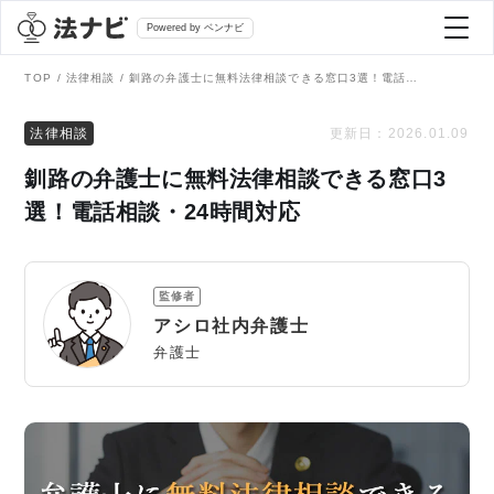
Powered by ベンナビ
TOP
法律相談
釧路の弁護士に無料法律相談できる窓口3選！電話相談・24時間対応
記事を探す
法律相談
更新日：
2026.01.09
釧路の弁護士に無料法律相談できる窓口3
全て
弁護士を探す
選！電話相談・24時間対応
法律相談
おすすめ弁護士診断
監修者
刑事事件
アシロ社内弁護士
AI Search Premium
弁護士
債務整理
掲載をご検討の弁護士の方へ
離婚問題