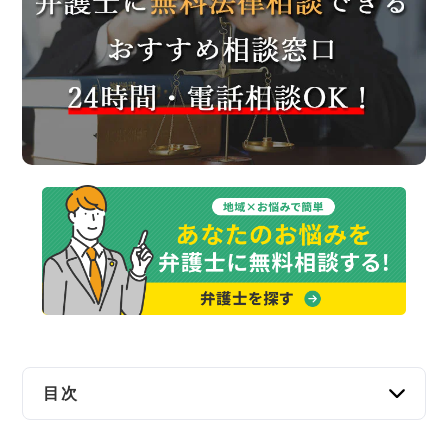
交通事故
遺産相続
労働問題
債権回収
IT・ネット
資金調達
企業法務
目次
釧路で弁護士に無料法律相談できる窓口