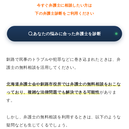
今すぐ弁護士に相談したい方は
北海道弁護士会の無料法律相談
下の弁護士診断をご利用ください
法テラスの無料法律相談
釧路市役所の無料相談窓口
あなたの悩みに合った弁護士を診断
釧路の弁護士に分野別の無料法律相談をしたい
とき
釧路の弁護士に相続問題の無料法律相談をし
たいとき
釧路で民事のトラブルや犯罪などに巻き込まれたときは、弁
釧路の弁護士に離婚問題の無料法律相談をし
護士の無料相談を活用してください。
たいとき
釧路の弁護士に債務整理の無料法律相談をし
北海道弁護士会や釧路市役所では弁護士の無料相談をおこな
たいとき
っており、複雑な法律問題でも解決できる可能性
がありま
釧路の弁護士に労働問題の無料法律相談をし
す。
たいとき
釧路の弁護士に債権回収の無料法律相談をし
しかし、弁護士の無料相談を利用するときは、以下のような
たいとき
疑問なども生じてくるでしょう。
釧路の弁護士に交通事故の無料法律相談をし