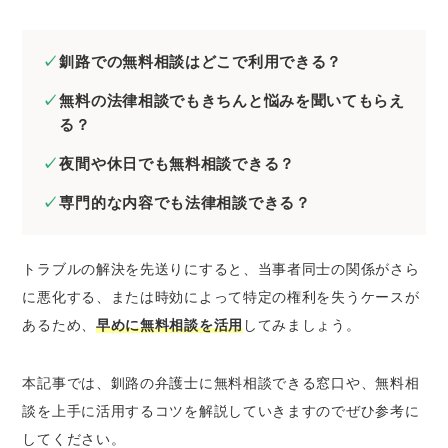
たいとき
釧路の弁護士に刑事事件の無料法律相談をし
釧路での無料相談はどこで利用できる？
たいとき
無料の法律相談でもきちんと悩みを聞いてもらえ
釧路の弁護士にネットトラブルの無料法律相
る？
談をしたいとき
夜間や休日でも無料相談できる？
釧路の弁護士に無料相談するときのコツ
証拠や資料を集めておく
専門的な内容でも法律相談できる？
当事者が複数いるときは相関図を作成する
メール相談やLINE相談を活用する
トラブルの解決を先送りにすると、当事者同士の関係がさら
弁護士費用を必ず聞いておく
に悪化する、または時効によって特定の権利を失うケースが
あるため、
早めに無料相談を活用
してみましょう。
釧路で法律問題を解決するときの弁護士の選び
方
本記事では、釧路の弁護士に無料相談できる窓口や、無料相
経歴の長い弁護士を選ぶ
談を上手に活用するコツを解説していきますのでぜひ参考に
解決したい分野に注力している弁護士を選ぶ
してください。
専門書などを監修している弁護士を選ぶ