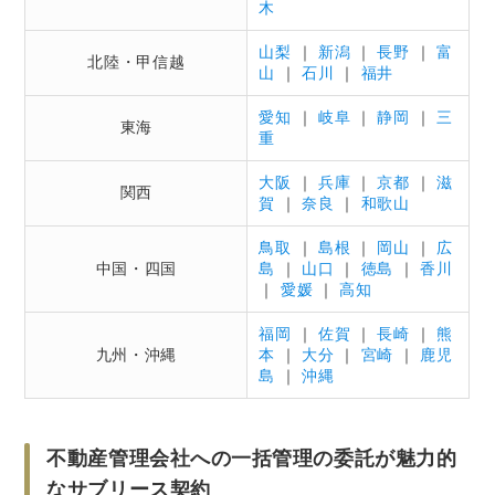
木
不動産オーナーがサブリース契約時に注意すべ
き点
山梨
｜
新潟
｜
長野
｜
富
北陸・甲信越
山
｜
石川
｜
福井
サブリース契約の賃料相場と家賃保証の割合
契約期間における賃料見直しの期間や免責期
愛知
｜
岐阜
｜
静岡
｜
三
東海
間
重
設備更新や原状回復費用の負担者
大阪
｜
兵庫
｜
京都
｜
滋
関西
中途解約の可否や契約解除条件
賀
｜
奈良
｜
和歌山
サブリース契約による不動産トラブルはすぐに
鳥取
｜
島根
｜
岡山
｜
広
中国・四国
島
｜
山口
｜
徳島
｜
香川
弁護士へ相談
｜
愛媛
｜
高知
福岡
｜
佐賀
｜
長崎
｜
熊
九州・沖縄
本
｜
大分
｜
宮崎
｜
鹿児
島
｜
沖縄
不動産管理会社への一括管理の委託が魅力的
なサブリース契約