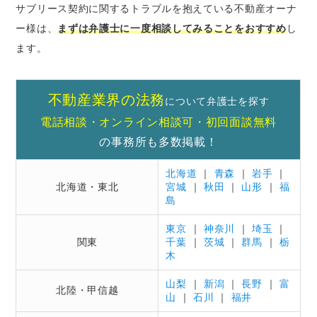
サブリース契約に関するトラブルを抱えている不動産オーナ
ー様は、
まずは弁護士に一度相談してみることをおすすめ
し
ます。
不動産業界の法務
について弁護士を探す
電話相談・オンライン相談可・初回面談無料
の事務所も多数掲載！
北海道
｜
青森
｜
岩手
｜
北海道・東北
宮城
｜
秋田
｜
山形
｜
福
島
東京
｜
神奈川
｜
埼玉
｜
関東
千葉
｜
茨城
｜
群馬
｜
栃
木
山梨
｜
新潟
｜
長野
｜
富
北陸・甲信越
山
｜
石川
｜
福井