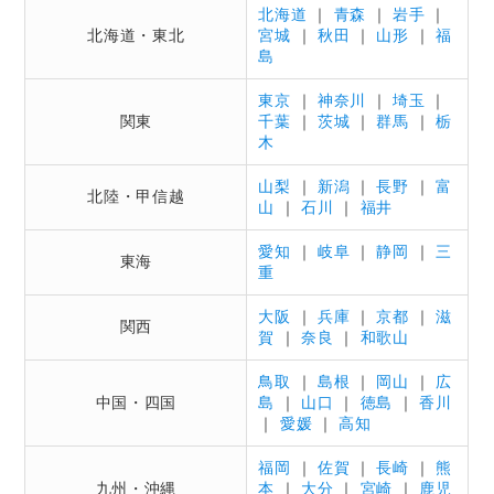
北海道
｜
青森
｜
岩手
｜
北海道・東北
宮城
｜
秋田
｜
山形
｜
福
島
東京
｜
神奈川
｜
埼玉
｜
関東
千葉
｜
茨城
｜
群馬
｜
栃
木
山梨
｜
新潟
｜
長野
｜
富
北陸・甲信越
山
｜
石川
｜
福井
愛知
｜
岐阜
｜
静岡
｜
三
東海
重
大阪
｜
兵庫
｜
京都
｜
滋
関西
賀
｜
奈良
｜
和歌山
鳥取
｜
島根
｜
岡山
｜
広
中国・四国
島
｜
山口
｜
徳島
｜
香川
｜
愛媛
｜
高知
福岡
｜
佐賀
｜
長崎
｜
熊
九州・沖縄
本
｜
大分
｜
宮崎
｜
鹿児