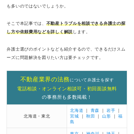
不動産トラブルの解決を弁護士に依頼する4つの
も多いのではないでしょうか。
メリット
トラブルの早期解決が期待できる
そこで本記事では、
不動産トラブルを相談できる弁護士の探
交渉も全て任せられて不利な結果になりにく
し方や依頼費用などを詳しく解説
します。
い
裁判手続を利用する場合も安心できる
弁護士選びのポイントなども紹介するので、できるだけスム
専門知識が必要な契約書も不備なく作成して
ーズに問題解決を図りたい方は要チェックです。
もらえる
実際によくある不動産トラブルの相談事例5つ
不動産業界の法務
高額の仲介手数料を請求された
について弁護士を探す
電話相談・オンライン相談可・初回面談無料
不動産売却時に境界線で隣の家の人ともめた
の事務所も多数掲載！
売買契約を解除したのに返金してもらえない
購入した不動産に瑕疵があった
北海道
｜
青森
｜
岩手
｜
家賃を滞納している賃借人に出て行ってもら
北海道・東北
宮城
｜
秋田
｜
山形
｜
福
いたい
島
東京
｜
神奈川
｜
埼玉
｜