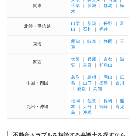
不動産トラブルを相談する弁護士を選ぶ際の5つ
関東
千葉
｜
茨城
｜
群馬
｜
栃
のポイント
木
不動産トラブルの解決実績が豊富であること
山梨
｜
新潟
｜
長野
｜
富
ほかの不動産専門家と連携していること
北陸・甲信越
山
｜
石川
｜
福井
できるだけ所住地の近くで探すこと
愛知
｜
岐阜
｜
静岡
｜
三
対応が速く、丁寧であること
東海
重
無料相談を活用し、弁護士を比較すること
大阪
｜
兵庫
｜
京都
｜
滋
関西
賀
｜
奈良
｜
和歌山
不動産トラブルの解決を弁護士に依頼する場合
の費用
鳥取
｜
島根
｜
岡山
｜
広
弁護士費用の内訳と相場
中国・四国
島
｜
山口
｜
徳島
｜
香川
｜
愛媛
｜
高知
弁護士費用が用意できない場合の対処法
福岡
｜
佐賀
｜
長崎
｜
熊
弁護士に不動産トラブルを相談・依頼する際の
九州・沖縄
本
｜
大分
｜
宮崎
｜
鹿児
注意点
島
｜
沖縄
無料相談前には準備が大事
弁護士へは早期に依頼する
不動産トラブルを相談する弁護士を探すなら