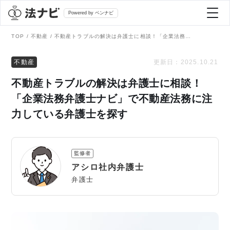
Powered by ベンナビ
TOP
不動産
不動産トラブルの解決は弁護士に相談！「企業法務弁護士ナビ」で不動産法務に注力している弁護士を探す
記事を探す
不動産
更新日：
2025.10.21
不動産トラブルの解決は弁護士に相談！
全て
弁護士を探す
「企業法務弁護士ナビ」で不動産法務に注
力している弁護士を探す
法律相談
おすすめ弁護士診断
刑事事件
監修者
AI Search Premium
アシロ社内弁護士
債務整理
弁護士
掲載をご検討の弁護士の方へ
離婚問題