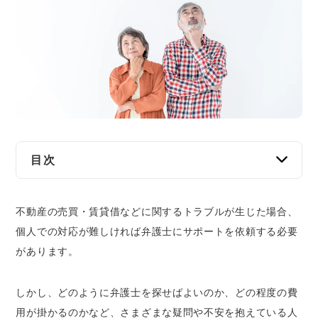
交通事故
遺産相続
労働問題
債権回収
IT・ネット
目次
不動産トラブルを相談する弁護士を探すなら
資金調達
不動産の売買・賃貸借などに関するトラブルが生じた場合、
「企業法務弁護士ナビ」
個人での対応が難しければ弁護士にサポートを依頼する必要
近くの弁護士を見つけやすい
企業法務
があります。
初回相談無料の弁護士が掲載されている
休日相談や電話相談に対応している弁護士も
掲載されている
しかし、どのように弁護士を探せばよいのか、どの程度の費
用が掛かるのかなど、さまざまな疑問や不安を抱えている人