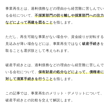
従業員の雇用がある程度維持できる
事業再生とは、過剰債務などの理由から経営難に苦しんでい
企業・経営者への信用毀損が小さく済む
る会社について、
不採算部門の切り離しや採算部門への注力
債権者への多くの債務返済が期待できる
などによって再建を図ること
を指します。
事業再生のデメリット
資金繰りが好転しない可能性がある
ただし、再生可能な事業がない場合や、資金繰りが好転する
経営が改善するまで労務的・精神的負担が継
見込みが薄い場合などには、事業再生ではなく
破産手続き
を
続する
取ることも選択肢として考えられます。
債権者との交渉に時間がかかる可能性がある
破産手続きとは、過剰債務などの理由から経営難に苦しんで
事業再生を考えているなら弁護士への相談がオ
いる会社について、
保有財産の処分などによって、債権者に
ススメ
対して清算手続きを行うこと
を指します。
まとめ
この記事では、事業再生のメリット・デメリットについて、
破産手続きとの比較を交えて解説します。