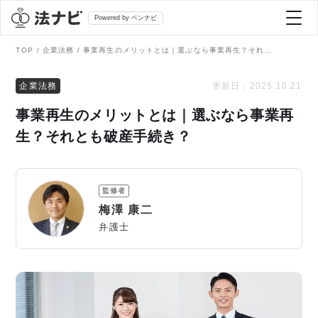
Powered by ベンナビ
TOP
企業法務
事業再生のメリットとは｜選ぶなら事業再生？それとも破産手続き？
記事を探す
企業法務
更新日：
2025.10.21
事業再生のメリットとは｜選ぶなら事業再
全て
弁護士を探す
生？それとも破産手続き？
法律相談
おすすめ弁護士診断
監修者
刑事事件
梅澤 康二
AI Search Premium
弁護士
債務整理
掲載をご検討の弁護士の方へ
離婚問題