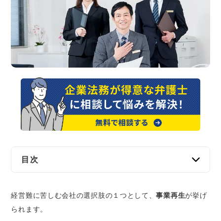
交通事故
遺産相続
労働問題
債権回収
IT・ネット
資金調達
目次
企業法務
事業再生のメリット
経営難に苦しむ会社の選択肢の１つとして、
事業再生
が挙げ
事業を存続させることができる
られます。
事業の社会的価値を維持できる