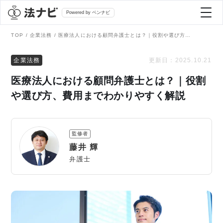
Powered by ベンナビ
TOP
企業法務
医療法人における顧問弁護士とは？｜役割や選び方、費用までわかりやすく解説
記事を探す
企業法務
更新日：
2025.10.21
医療法人における顧問弁護士とは？｜役割
全て
弁護士を探す
や選び方、費用までわかりやすく解説
法律相談
おすすめ弁護士診断
監修者
刑事事件
藤井 輝
AI Search Premium
弁護士
債務整理
掲載をご検討の弁護士の方へ
離婚問題