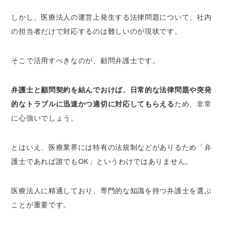
患者や家族からのクレーム対応
しかし、医療法人の運営上発生する法律問題について、社内
労務問題の予防と解決、相談対応
の担当者だけで対応するのは難しいのが現状です。
未払いとなった医療費の回収
さまざまな契約の交渉から契約書作成・チェ
ックまで
そこで活用すべきなのが、顧問弁護士です。
医療事故発生時の各種対応
幅広い法律相談の対応
弁護士と顧問契約を結んでおけば、日常的な法律問題や突発
各種ハラスメントへの対策
的なトラブルに迅速かつ適切に対応してもらえる
ため、非常
に心強いでしょう。
厚生局の個別指導・監査への対策・対応
医療法人に適した顧問弁護士の選び方
とはいえ、医療業界には特有の法規制などがありるため「弁
医療法人について幅広い知識はあるか
護士であれば誰でもOK」というわけではありません。
医療法人の顧問弁護士をつとめた実績は豊富
か
医療法人に精通しており、専門的な知識を持つ弁護士を選ぶ
人柄や相性がよく、コミュニケーションをと
ことが重要です。
りやすいか
普段からレスポンスが早いか/トラブル発生時