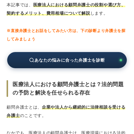
本記事では、
医療法人における顧問弁護士の役割や選び方、
は迅速な対応が可能か
契約するメリット、費用相場について解説
します。
医療法人が顧問弁護士と契約する主なメリット
医療法人のことを把握している弁護士にいつ
※直接弁護士とお話をしてみたい方は、下の診断より弁護士を探
でも気軽に相談できる
してみましょう
法的な問題が発生しても迅速な対応が可能と
なる
予防法務によって、リスクの予防や管理が可
あなたの悩みに合った弁護士を診断
能
顧問弁護士と契約することで、かえって費用
が抑えられる可能性もある
医療法人における顧問弁護士とは？法的問題
の予防と解決を任せられる存在
医療法人における顧問弁護士の費用相場
格安なプランもあるが、十分に対応できない
顧問弁護士とは、
企業や法人から継続的に法律相談を受ける
場合もあり注意が必要
弁護士
のことです。
医療事故の訴訟が発生した際などは、追加料
金がかかることも
なかでも、医療法人の顧問弁護士は、医療現場における法的