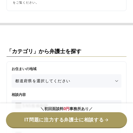
をご覧ください。
「カテゴリ」から弁護士を探す
お住まいの地域
相談内容
SNS投稿削除
＼初回面談料
0円
事務所あり／
IT問題に注力する弁護士に相談する
口コミ削除