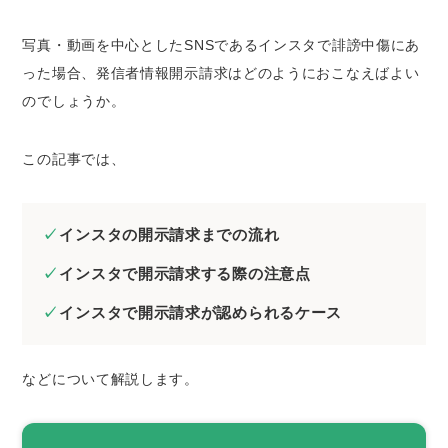
インスタで開示請求をおこなう際に知っておき
写真・動画を中心としたSNSであるインスタで誹謗中傷にあ
たい注意点
った場合、発信者情報開示請求はどのようにおこなえばよい
IPアドレスを開示するだけでは投稿者を特定
のでしょうか。
できない
IPアドレスには保存期間がある
この記事では、
IPアドレスを開示するには投稿の違法性を立
証しなければならない
費用倒れになる可能性もある
インスタの開示請求までの流れ
インスタでの開示請求が認められやすい投稿
インスタで開示請求する際の注意点
誹謗中傷の投稿
インスタで開示請求が認められるケース
権利を侵害している
なりすましによるいやがらせ
などについて解説します。
開示請求により投稿者を特定したあとに取れる
対応
損害賠償・慰謝料請求