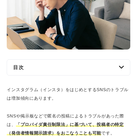
交通事故
遺産相続
労働問題
債権回収
目次
IT・ネット
インスタでの発信者情報開示請求の主な流れ
資金調達
インスタグラム（インスタ）をはじめとする
SNSのトラブル
1.IPアドレスの開示請求
は増加傾向
にあります。
2.プロバイダに対して通知または削除禁止命
企業法務
令
SNSや掲示板などで匿名の投稿によるトラブルがあった際
3.投稿者の住所氏名開示請求
は、
「プロバイダ責任制限法」に基づいて、投稿者の特定
2022年10月に新たに新設された非訟手続き
の流れ
（発信者情報開示請求）をおこなうことも可能
です。