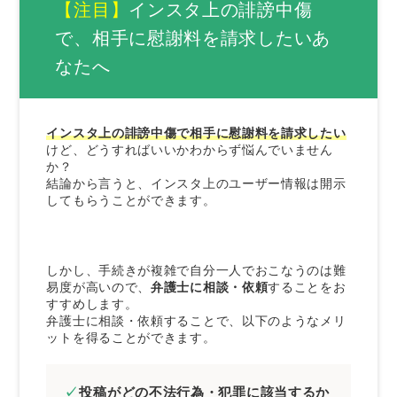
【注目】
インスタ上の誹謗中傷
刑事告訴
で、相手に慰謝料を請求したいあ
開示請求を弁護士に依頼した場合の費用目安
なたへ
インスタで投稿者を特定するためによくある疑
問
インスタ上の誹謗中傷で相手に慰謝料を請求したい
ストーリーズでも開示請求はできる？
けど、どうすればいいかわからず悩んでいません
ネットカフェからの投稿でも投稿者を特定で
か？
きる？
結論から言うと、インスタ上のユーザー情報は開示
してもらうことができます。
警察に依頼することはできる？
まとめ
しかし、手続きが複雑で
自分一人でおこなうのは難
易度が高い
ので、
弁護士に相談・依頼
することをお
すすめします。
弁護士に相談・依頼することで、以下のようなメリ
ットを得ることができます。
投稿がどの不法行為・犯罪に該当するか