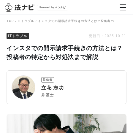
Powered by ベンナビ
TOP
ITトラブル
インスタでの開示請求手続きの方法とは？投稿者の特定から対処法まで解説
記事を探す
ITトラブル
更新日：
2025.10.21
インスタでの開示請求手続きの方法とは？
全て
弁護士を探す
投稿者の特定から対処法まで解説
法律相談
おすすめ弁護士診断
監修者
刑事事件
立花 志功
AI Search Premium
弁護士
債務整理
掲載をご検討の弁護士の方へ
離婚問題