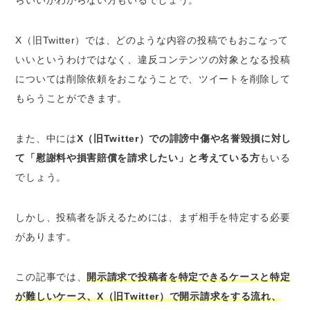
らいいかわからない方もいるでしょう。
保存しておく
③IPアドレスをもとにプロバイダを特定する
X（旧Twitter）では、どのような内容の投稿でもおこなって
④投稿者の個人情報が開示される
いいというわけではなく、違反コンテンツの対象となる投稿
については削除依頼をおこなうことで、ツイートを削除して
2022年10月以降は発信者情報開示請求が1つの
手続きでできるように
もらうことができます。
X（旧Twitter）の開示請求のタイムリミット
は？
また、中には
X（旧Twitter）での誹謗中傷や名誉毀損に対し
X（旧Twitter）の開示請求にかかる期間
て「慰謝料や損害賠償を請求したい」と考えている方
もいる
X（旧Twitter）の開示請求にかかる費用
でしょう。
自力で開示請求する場合
弁護士に依頼する場合
しかし、投稿者を訴えるためには、まず相手を特定する必要
があります。
X（旧Twitter）の開示請求は弁護士に相談・依
頼するのがおすすめ
この記事では、
開示請求で投稿者を特定できるケースと特定
開示請求が認められるかどうか的確に判断し
が難しいケース、X（旧Twitter）で開示請求をする流れ、
てくれるから