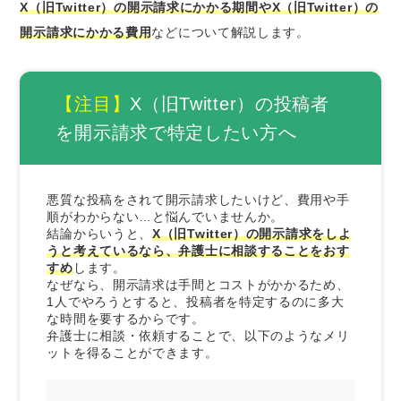
X（旧Twitter）の開示請求にかかる期間やX（旧Twitter）の
投稿者特定の手続きを迅速に進めてくれるか
ら
開示請求にかかる費用
などについて解説します。
特定後の慰謝料請求や法的措置なども一任で
きるから
【注目】
X（旧Twitter）の投稿者
さいごに｜開示請求で身元特定するには迅速な
を開示請求で特定したい方へ
対応が重要
悪質な投稿をされて開示請求したいけど、費用や手
順がわからない…と悩んでいませんか。
結論からいうと、
X（旧Twitter）の開示請求をしよ
うと考えているなら、弁護士に相談することをおす
すめ
します。
なぜなら、開示請求は手間とコストがかかるため、
1人でやろうとすると、投稿者を特定するのに多大
な時間を要する
からです。
弁護士に相談・依頼することで、以下のようなメリ
ットを得ることができます。