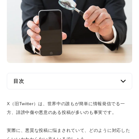
交通事故
遺産相続
労働問題
債権回収
IT・ネット
目次
資金調達
X（旧Twitter）の投稿者は開示請求で特定でき
企業法務
X（旧Twitter）は、世界中の誰もが簡単に情報発信でる一
る
方、
誹謗中傷や悪意のある投稿
が多いのも事実です。
開示請求で投稿者を特定できるケース
X（旧Twitter）で開示請求をする流れ
実際に、悪質な投稿に悩まされていて、どのように対応した
①問題のある投稿のキャプチャやURLなどを