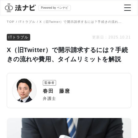
Powered by ベンナビ
TOP
ITトラブル
X（旧Twitter）で開示請求するには？手続きの流れや費用、タイムリミットを解説
記事を探す
ITトラブル
更新日：
2025.10.21
X（旧Twitter）で開示請求するには？手続
全て
弁護士を探す
きの流れや費用、タイムリミットを解説
法律相談
おすすめ弁護士診断
監修者
刑事事件
春田 藤麿
AI Search Premium
弁護士
債務整理
掲載をご検討の弁護士の方へ
離婚問題