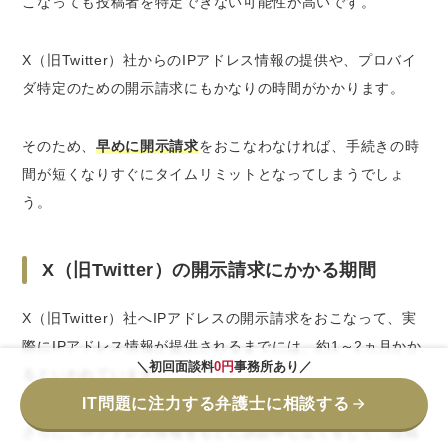
こなっても投稿者を特定できない可能性が高いです。
X（旧Twitter）社からのIPアドレス情報の提供や、プロバイ
ダ特定のための開示請求にも
かなりの時間
がかかります。
そのため、
早めに開示請求
をおこなわなければ、手続きの時
間が短くなりすぐにタイムリミットとなってしまうでしょ
う。
X（旧Twitter）の開示請求にかかる期間
X（旧Twitter）社へIPアドレスの開示請求をおこなって、実
際にIPアドレス情報が提供されるまでには、
約1～2ヵ月
かか
＼初回面談料
0円
事務所あり／
るといわれています。
IT問題に注力する弁護士に相談する
さらに、IPアドレス情報をもとに訴訟申し立てをして、投稿