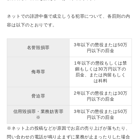
ネットでの誹謗中傷で成立しうる犯罪について、各罰則の内
容は以下のとおりです。
3年以下の懲役または50万
名誉毀損罪
円以下の罰金
1年以下の懲役もしくは禁
錮もしくは30万円以下の
侮辱罪
罰金、または拘留もしく
は科料
2年以下の懲役または30万
脅迫罪
円以下の罰金
信用毀損罪・業務妨害罪
3年以下の懲役または50万
※
円以下の罰金
※ネット上の投稿などが原因でお店の売り上げが落ちたり、
問い合わせの電話が鳴り止まずに業務が止まったりした場合