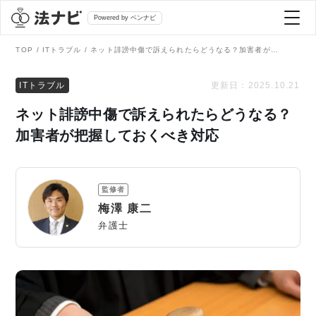
Powered by ベンナビ
TOP
ITトラブル
ネット誹謗中傷で訴えられたらどうなる？加害者が把握しておくべき対応
記事を探す
ITトラブル
更新日：
2025.10.21
ネット誹謗中傷で訴えられたらどうなる？
全て
弁護士を探す
加害者が把握しておくべき対応
法律相談
おすすめ弁護士診断
監修者
刑事事件
梅澤 康二
AI Search Premium
弁護士
債務整理
掲載をご検討の弁護士の方へ
離婚問題