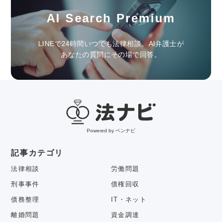
AI Search Premium
LINEで24時間いつでも法律相談。AI弁護士が
あなたの質問にその場で回答。
Powered by ベンナビ
記事カテゴリ
法律相談
労働問題
刑事事件
債権回収
債務整理
IT・ネット
離婚問題
資金調達