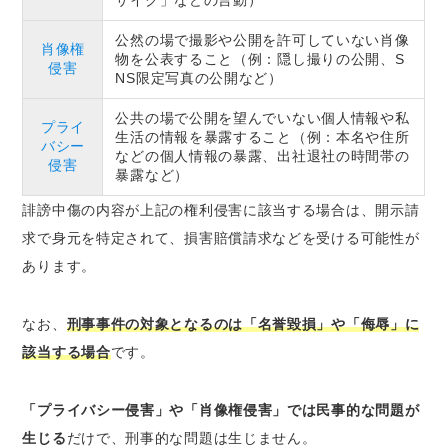
公然の場で撮影や公開を許可していない肖像
肖像権
物を公表すること（例：隠し撮りの公開、S
侵害
NS限定写真の公開など）
公共の場で公開を望んでいない個人情報や私
プライ
生活の情報を暴露すること（例：本名や住所
バシー
などの個人情報の暴露、出社退社の時間帯の
侵害
暴露など）
誹謗中傷の内容が上記の権利侵害に該当する場合は、開示請
求で身元を特定されて、損害賠償請求などを受ける可能性が
あります。
なお、
刑事事件の対象となるのは「名誉毀損」や「侮辱」に
該当する場合
です。
「プライバシー侵害」や「肖像権侵害」では民事的な問題が
生じる
だけで、刑事的な問題は生じません。