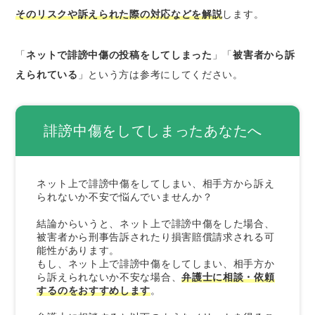
そのリスクや訴えられた際の対応などを解説
します。
ネット誹謗中傷で被害者から訴えられた場合
民事的対応｜損害賠償請求
「
ネットで誹謗中傷の投稿をしてしまった
」「
被害者から訴
刑事的対応｜刑事告訴
えられている
」という方は参考にしてください。
被害者との和解について
【投稿者向け】誹謗中傷に関するQ＆A
誹謗中傷をしてしまったあなたへ
投稿を削除すれば訴えられない？
正直な口コミでも犯罪になるの？
ネット上で誹謗中傷をしてしまい、相手方から訴え
最後に
られないか不安で悩んでいませんか？
結論からいうと、ネット上で誹謗中傷をした場合、
被害者から刑事告訴されたり損害賠償請求される可
能性があります。
もし、ネット上で誹謗中傷をしてしまい、相手方か
ら訴えられないか不安な場合、
弁護士に相談・依頼
するのをおすすめします
。