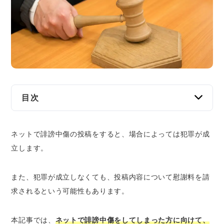
交通事故
遺産相続
労働問題
債権回収
目次
IT・ネット
ネット誹謗中傷をおこなった場合に起きること
ネットで誹謗中傷の投稿をすると、場合によっては犯罪が成
ネットを通じて抗議・クレームを受ける可能
資金調達
立します。
性がある
発信者情報開示請求の意見照会書が届く可能
企業法務
性がある
また、犯罪が成立しなくても、投稿内容について慰謝料を請
被害者に刑事告訴や損害賠償請求をされる可
求されるという可能性もあります。
能性がある
本記事では、
ネットで誹謗中傷をしてしまった方に向けて、
違法性のある誹謗中傷の内容とは