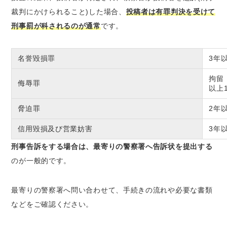
裁判にかけられること)した場合、
投稿者は有罪判決を受けて
刑事罰が科されるのが通常
です。
名誉毀損罪
3年
拘留
侮辱罪
以上
脅迫罪
2年
信用毀損及び営業妨害
3年
刑事告訴をする場合は、最寄りの警察署へ告訴状を提出する
のが一般的です。
最寄りの警察署へ問い合わせて、手続きの流れや必要な書類
などをご確認ください。