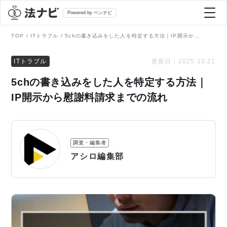
Powered by ベンナビ
TOP
ITトラブル
5chの書き込みをした人を特定する方法｜IP開示から慰謝料請求までの流れ
記事を探す
ITトラブル
更新日：
2025.10.21
5chの書き込みをした人を特定する方法｜
全て
弁護士を探す
IP開示から慰謝料請求までの流れ
法律相談
おすすめ弁護士診断
調査・編集者
刑事事件
アシロ編集部
AI Search Premium
債務整理
掲載をご検討の弁護士の方へ
離婚問題