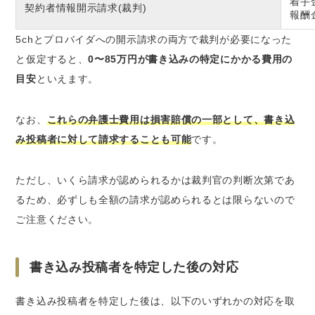
着手
契約者情報開示請求(裁判)
報酬
5chとプロバイダへの開示請求の両方で裁判が必要になった
と仮定すると、
0〜85万円が書き込みの特定にかかる費用の
目安
といえます。
なお、
これらの弁護士費用は損害賠償の一部として、書き込
み投稿者に対して請求することも可能
です。
ただし、いくら請求が認められるかは裁判官の判断次第であ
るため、必ずしも全額の請求が認められるとは限らないので
ご注意ください。
書き込み投稿者を特定した後の対応
書き込み投稿者を特定した後は、以下のいずれかの対応を取