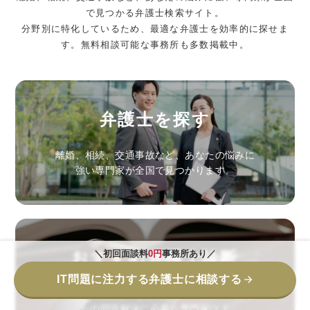
で見つかる弁護士検索サイト。
分野別に特化しているため、最適な弁護士を効率的に探せま
す。無料相談可能な事務所も多数掲載中。
弁護士を探す
離婚、相続、交通事故など、あなたの悩みに
強い専門家が全国で見つかります。
おすすめ弁護士診断
＼初回面談料
0円
事務所あり／
IT問題に注力する弁護士に相談する
弁護士に相談すべきか分かる無料診断。あな
たの問題解決に必要な専門家は？