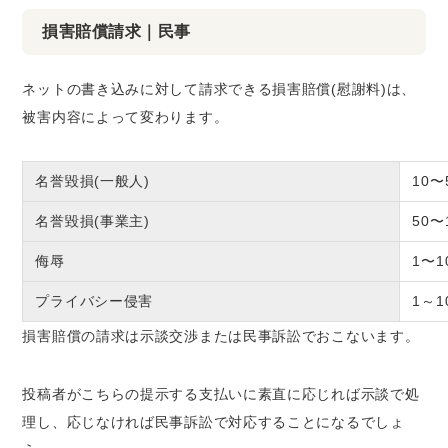
損害賠償請求｜民事
ネットの書き込みに対して請求できる損害賠償(慰謝料)は、
被害内容によって変わります。
名誉毀損(一般人)
10〜
名誉毀損(事業主)
50〜
侮辱
1〜1
プライバシー侵害
1～1
損害賠償の請求は示談交渉または民事訴訟でおこないます。
投稿者がこちらの提示する支払いに素直に応じれば示談で処
理し、応じなければ民事訴訟で対応することになるでしょ