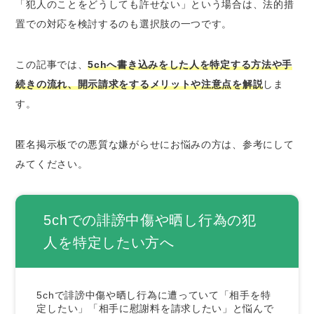
刑事告訴｜刑事
「犯人のことをどうしても許せない」という場合は、法的措
損害賠償請求｜民事
置での対応を検討するのも選択肢の一つです。
5chの書き込みを特定する上での注意事項
この記事では、
5chへ書き込みをした人を特定する方法や手
5chの書き込み投稿者を特定するメリット
続きの流れ、開示請求をするメリットや注意点を解説
しま
今後の誹謗中傷に対する抑止効果
す。
加害者へ違法行為の責任を追及できる
まとめ
匿名掲示板での悪質な嫌がらせにお悩みの方は、参考にして
みてください。
5chでの誹謗中傷や晒し行為の犯
人を特定したい方へ
5chで誹謗中傷や晒し行為に遭っていて「相手を特
定したい」「相手に慰謝料を請求したい」と悩んで