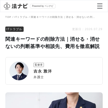
Powered by ベンナビ
TOP
ITトラブル
関連キーワードの削除方法｜消せる・消せないの判断基準や相談先、費用を徹底解説
記事を探す
ITトラブル
更新日：
2026.07.29
関連キーワードの削除方法｜消せる・消せ
全て
弁護士を探す
ないの判断基準や相談先、費用を徹底解説
法律相談
おすすめ弁護士診断
監修者
刑事事件
吉永 雅洋
AI Search Premium
弁護士
債務整理
掲載をご検討の弁護士の方へ
離婚問題