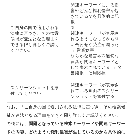
関連キーワードによる影
響やどんな権利侵害が起
きているかを具体的に記
載
ご自身の国で適用される
例：
法律に基づき、その検索
関連キーワードが表示さ
候補が違法となる理由を
れるようになってから問
できる限り詳しくご説明
い合わせや受注が減った
ください。
→ 営業妨害
明らかな暴言や不適切な
言葉が関連キーワードと
して表示されている → 名
誉毀損・信用毀損
関連キーワードが表示さ
スクリーンショットを添
れている画面のスクリー
付してください
ンショットを添付する
なお、「ご自身の国で適用される法律に基づき、その検索候
補が違法となる理由をできる限り詳しくご説明ください。」
の欄には、
問題となっている検索キーワードや関連キーワー
ドの内容、どのような権利侵害が生じているのかを具体的に