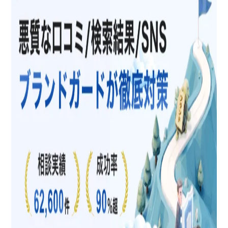
関連キーワードを削除できるケースとできない
ケース
削除が認められやすいケース
削除が難しいケース
関連キーワード削除の基本的な流れ
自分でできる関連キーワードの削除対応
Googleへの削除申請
申請時に押さえておきたい実務ポイント
関連キーワードが削除されない場合に検討すべ
き選択肢
削除代行サービスへの依頼
削除依頼を得意とする弁護士への相談・依頼
関連キーワードの削除にかかる費用
削除だけでは不十分？再発を防ぐためにできる
こと