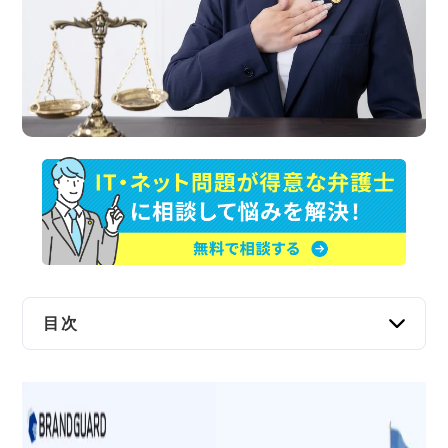
交通事故
遺産相続
労働問題
債権回収
IT・ネット
資金調達
目次
企業法務
関連キーワードとは？表示される仕組みやサジ
ェストとの違い
関連キーワードがネガティブ化する主な原因