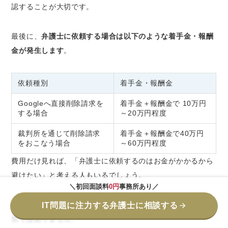
認することが大切です。
最後に、
弁護士に依頼する場合は以下のような着手金・報酬
金が発生します
。
依頼種別
着手金・報酬金
Googleへ直接削除請求を
着手金＋報酬金で 10万円
する場合
～20万円程度
裁判所を通じて削除請求
着手金＋報酬金で40万円
をおこなう場合
～60万円程度
費用だけ見れば、「弁護士に依頼するのはお金がかかるから
避けたい」と考える人もいるでしょう。
＼初回面談料
0円
事務所あり／
しかし、相談先や依頼先を
安い・高いだけで判断するのは適
IT問題に注力する弁護士に相談する
切ではありません
。