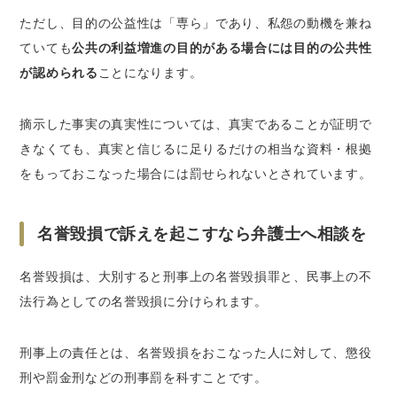
ただし、目的の公益性は「専ら」であり、私怨の動機を兼ね
ていても
公共の利益増進の目的がある場合には目的の公共性
が認められる
ことになります。
摘示した事実の真実性については、真実であることが証明で
きなくても、真実と信じるに足りるだけの相当な資料・根拠
をもっておこなった場合には罰せられないとされています。
名誉毀損で訴えを起こすなら弁護士へ相談を
名誉毀損は、大別すると刑事上の名誉毀損罪と、民事上の不
法行為としての名誉毀損に分けられます。
刑事上の責任とは、名誉毀損をおこなった人に対して、懲役
刑や罰金刑などの刑事罰を科すことです。