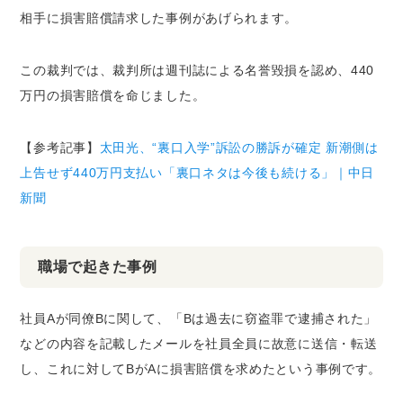
相手に損害賠償請求した事例があげられます。
この裁判では、裁判所は週刊誌による名誉毀損を認め、440
万円の損害賠償を命じました。
【参考記事】
太田光、“裏口入学”訴訟の勝訴が確定 新潮側は
上告せず440万円支払い「裏口ネタは今後も続ける」｜中日
新聞
職場で起きた事例
社員Aが同僚Bに関して、「Bは過去に窃盗罪で逮捕された」
などの内容を記載したメールを社員全員に故意に送信・転送
し、これに対してBがAに損害賠償を求めたという事例です。