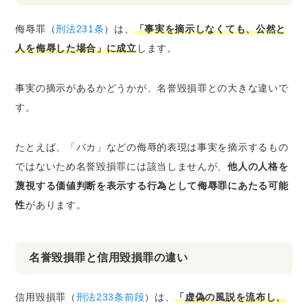
侮辱罪（
刑法231条
）は、
「事実を摘示しなくても、公然と
人を侮辱した場合」に成立
します。
事実の摘示があるかどうかが、名誉毀損罪との大きな違いで
す。
たとえば、「バカ」などの侮辱的表現は事実を摘示するもの
ではないため名誉毀損罪には該当しませんが、
他人の人格を
蔑視する価値判断を表示する行為として侮辱罪にあたる可能
性
があります。
名誉毀損罪と信用毀損罪の違い
信用毀損罪（
刑法233条前段
）は、
「虚偽の風説を流布し、