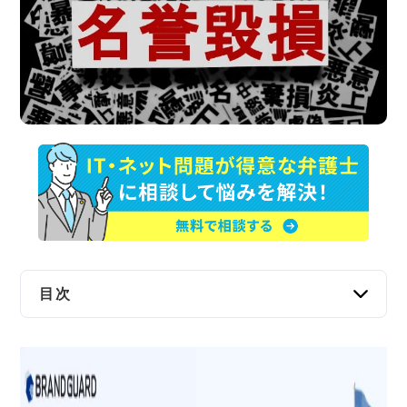
交通事故
遺産相続
労働問題
債権回収
IT・ネット
資金調達
目次
企業法務
名誉毀損罪で訴えるための3つの条件
公然
事実を摘示