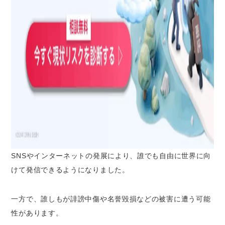
インターネット上で起きた事例
名誉毀損に関しては弁護士に相談するべき理由
民事上の損害賠償請求手続きを進めてくれる
から
場合によっては示談で解決する選択肢を提示
してくれるから
刑事事件になった場合にサポートしてもらえ
るから
名誉毀損で訴える場合のQ&A
悪口を言った相手を訴えることはできる？
SNSやインターネットの発展により、誰でも自由に世界に向
悪口を言いふらした相手を訴えることはでき
けて発信できるようになりました。
る？
名誉毀損の証拠はどのように残せばいい？
一方で、
誰しもが誹謗中傷や名誉毀損などの被害に遭う可能
過去の名誉毀損を訴えることはできる？
性
があります。