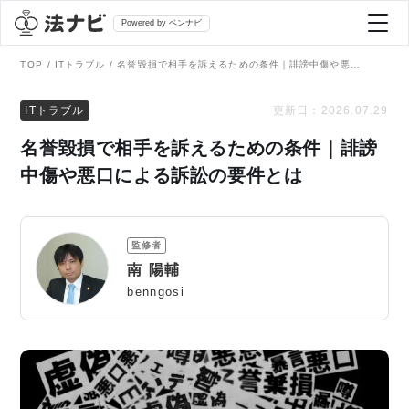
Powered by ベンナビ
TOP
ITトラブル
名誉毀損で相手を訴えるための条件｜誹謗中傷や悪口による訴訟の要件とは
記事を探す
ITトラブル
更新日：
2026.07.29
名誉毀損で相手を訴えるための条件｜誹謗
全て
弁護士を探す
中傷や悪口による訴訟の要件とは
法律相談
おすすめ弁護士診断
監修者
刑事事件
南 陽輔
AI Search Premium
benngosi
債務整理
掲載をご検討の弁護士の方へ
離婚問題