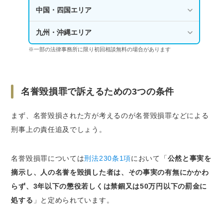
中国・四国エリア
九州・沖縄エリア
※一部の法律事務所に限り初回相談無料の場合があります
名誉毀損罪で訴えるための3つの条件
まず、名誉毀損された方が考えるのが名誉毀損罪などによる
刑事上の責任追及でしょう。
名誉毀損罪については
刑法230条1項
において「
公然と事実を
摘示し、人の名誉を毀損した者は、その事実の有無にかかわ
らず、3年以下の懲役若しくは禁錮又は50万円以下の罰金に
処する
」と定められています。