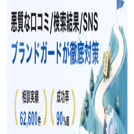
人の名誉を毀損
名誉毀損罪と認められないケース
成立要件を一つでも満たしていない場合
公共の利害に関する事実であり、かつ目的の
公益性も真実性の証明もあった場合
名誉毀損で訴えを起こすなら弁護士へ相談を
名誉毀損で訴える場合の費用や進め方
「名誉毀損罪」とは
名誉毀損罪と侮辱罪の違い
名誉毀損罪と信用毀損罪の違い
名誉毀損罪と偽計業務妨害罪との違い
名誉毀損で訴えを起こした事例
近年の有名な事例
職場で起きた事例