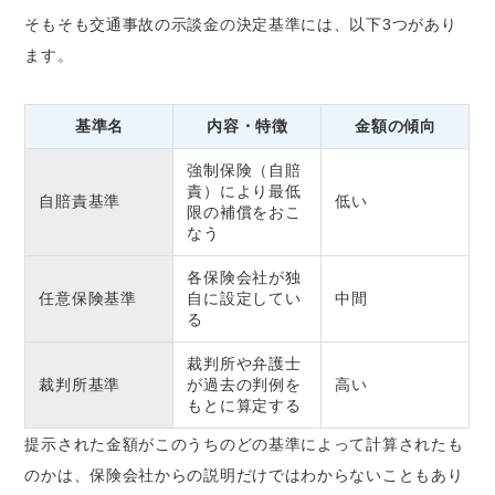
そもそも交通事故の示談金の決定基準には、以下3つがあり
ます。
基準名
内容・特徴
金額の傾向
強制保険（自賠
責）により最低
自賠責基準
低い
限の補償をおこ
なう
各保険会社が独
任意保険基準
自に設定してい
中間
る
裁判所や弁護士
裁判所基準
が過去の判例を
高い
もとに算定する
提示された金額がこのうちのどの基準によって計算されたも
のかは、保険会社からの説明だけではわからないこともあり