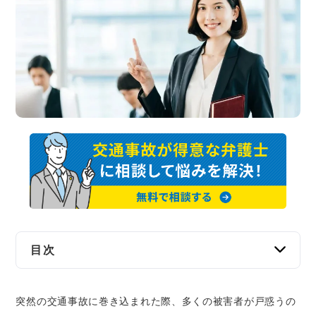
交通事故
遺産相続
労働問題
債権回収
IT・ネット
資金調達
企業法務
目次
交通事故の被害者は加害者側の保険会社とやり
突然の交通事故に巻き込まれた際、多くの被害者が戸惑うの
取りをすることが多い