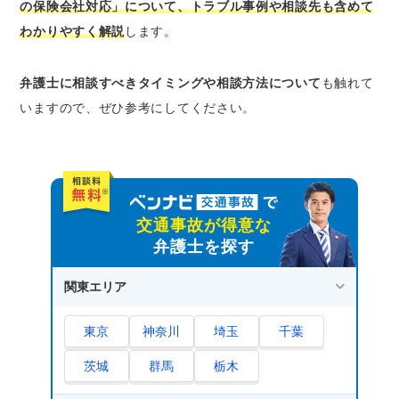
1.保険会社の苦情窓口に相談する
の保険会社対応」について、トラブル事例や相談先も含めて
2.そんぽADRセンターに相談する
わかりやすく解説
します。
3.交通事故と取り扱う弁護士に相談する
弁護士に相談すべきタイミングや相談方法について
も触れて
さいごに｜示談交渉を取り扱う弁護士は「ベン
いますので、ぜひ参考にしてください。
ナビ交通事故」で簡単に探せる
交通事故が得意な
弁護士を探す
関東エリア
東京
神奈川
埼玉
千葉
茨城
群馬
栃木