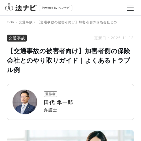
Powered by ベンナビ
TOP
交通事故
【交通事故の被害者向け】加害者側の保険会社とのやり取りガイド｜よくあるトラブル例
記事を探す
交通事故
更新日：
2025.11.13
【交通事故の被害者向け】加害者側の保険
全て
弁護士を探す
会社とのやり取りガイド｜よくあるトラブ
ル例
法律相談
おすすめ弁護士診断
刑事事件
監修者
AI Search Premium
田代 隼一郎
債務整理
弁護士
掲載をご検討の弁護士の方へ
離婚問題