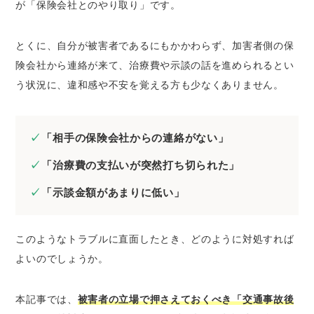
が「保険会社とのやり取り」です。
交通事故の被害者が加害者側の保険会社とやり
取りをするタイミング
1.事故直後｜今後の流れなどの説明を受ける
とくに、自分が被害者であるにもかかわらず、加害者側の保
2.治療中｜通院や治療の状況などを確認され
険会社から連絡が来て、治療費や示談の話を進められるとい
る
う状況に、違和感や不安を覚える方も少なくありません。
3.完治後｜示談の案内や話し合いがおこなわ
れる
「相手の保険会社からの連絡がない」
交通事故で加害者側の保険会社とやり取りをす
「治療費の支払いが突然打ち切られた」
る際に多いトラブル4選
1.相手方の保険会社から連絡が来ない
「示談金額があまりに低い」
2.完治前に治療費の打ち切りを迫られる
3.わかりにくいなど不親切な対応をされる
このようなトラブルに直面したとき、どのように対処すれば
4.相場よりも低い保険金の額を提示される
よいのでしょうか。
交通事故で加害者側の保険会社とのやり取りに
不満があるときの対処法
本記事では、
被害者の立場で押さえておくべき「交通事故後