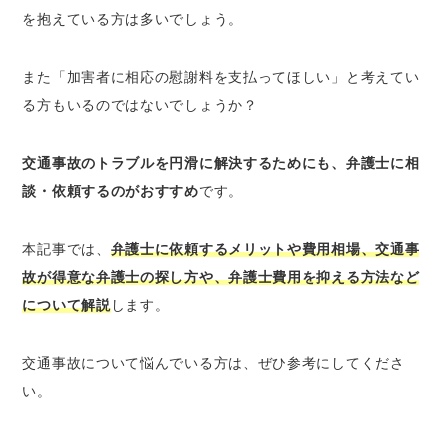
を抱えている方は多いでしょう。
交通事故で弁護士に依頼するデメリット
弁護士選びを誤った場合は余計な負担が増え
また「加害者に相応の慰謝料を支払ってほしい」と考えてい
る
る方もいるのではないでしょうか？
弁護士費用が高額な場合は費用倒れになる可
能性がある
交通事故のトラブルを円滑に解決するためにも、弁護士に相
交通事故トラブルに関する弁護士との相談窓口
談・依頼するのがおすすめ
です。
ベンナビ交通事故｜交通事故問題が得意な全
国の弁護士を探せる
本記事では、
弁護士に依頼するメリットや費用相場、交通事
日弁連交通事故相談センター｜最大5回まで
故が得意な弁護士の探し方や、弁護士費用を抑える方法など
無料相談できる
について解説
します。
交通事故で弁護士に依頼する際の選び方
交通事故について悩んでいる方は、ぜひ参考にしてくださ
交通事故トラブルの解決実績が豊富である
い。
自動車保険や医学的な知識も有している
相談者に寄り添ってくれて説明がわかりやす
い