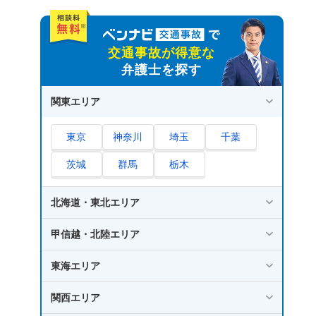
弁護士費用の説明が明確である
交通事故でかかる弁護士費用の相場・内訳
交通事故が得意な
弁護士を探す
相談料｜1時間あたり5,000円～1万円程度
着手金｜経済的利益の2％～8％程度
関東エリア
報酬金｜経済的利益の4％～16％程度
その他｜実費・日当など
東京
神奈川
埼玉
千葉
交通事故の弁護士費用を安く抑える方法
茨城
群馬
栃木
弁護士保険・弁護士費用特約を利用する
北海道・東北エリア
法律事務所の無料法律相談を活用する
複数の法律事務所で見積もりを比較する
甲信越・北陸エリア
まとめ｜交通事故の被害に遭ったら一度弁護士
東海エリア
に相談を！
関西エリア