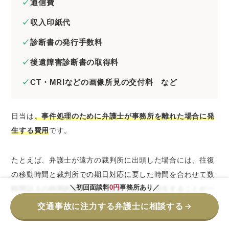
通信費
収入印紙代
診断書の発行手数料
後遺障害診断書の取得料
CT・MRIなどの画像所見の交付料 など
日当は
、事件処理のために弁護士が事務所を離れた場合に発
生する費用
です。
たとえば、弁護士が遠方の裁判所に出頭した場合には、往復
の移動時間と裁判所での期日対応に要した時間を合わせて数
＼初回面談料
0円
事務所あり／
時間以上の時間的拘束があるため、日当が発生することが一
般的です。
交通事故に注力する弁護士に相談する