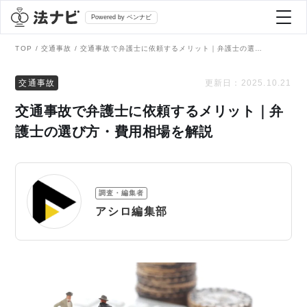
Powered by ベンナビ
TOP
交通事故
交通事故で弁護士に依頼するメリット｜弁護士の選び方・費用相場を解説
記事を探す
交通事故
更新日：
2025.10.21
交通事故で弁護士に依頼するメリット｜弁
全て
弁護士を探す
護士の選び方・費用相場を解説
法律相談
おすすめ弁護士診断
調査・編集者
刑事事件
アシロ編集部
AI Search Premium
債務整理
掲載をご検討の弁護士の方へ
離婚問題