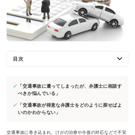
交通事故
遺産相続
労働問題
債権回収
目次
IT・ネット
交通事故で弁護士に依頼するメリット
加害者や保険会社との示談交渉や裁判などを
資金調達
「交通事故に遭ってしまったが、弁護士に相談す
一任できる
べきか悩んでいる」
けがの治療や通院頻度などのアドバイスが受
企業法務
「交通事故が得意な弁護士をどのように探せばよ
けられる
いのかわからない」
慰謝料・損害賠償金の増額が望める
適切な過失割合を主張してもらえる
症状に適した後遺障害等級認定が望める
交通事故に巻き込まれ、けがの治療や今後の対応などで不安