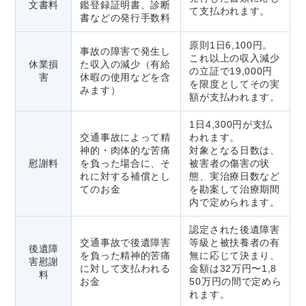
文書料
鑑登録証明書、診断
て支払われます。
書などの発行手数料
原則1日6,100円。
事故の障害で発生し
これ以上の収入減少
休業損
た収入の減少（有給
の立証で19,000円
害
休暇の使用などを含
を限度としてその実
みます）
額が支払われます。
1日4,300円が支払
交通事故によって精
われます。
神的・肉体的な苦痛
対象となる日数は、
慰謝料
を負った場合に、そ
被害者の傷害の状
れに対する補償とし
態、実治療日数など
てのお金
を勘案して治療期間
内で定められます。
認定された後遺障害
交通事故で後遺障害
等級と被扶養者の有
後遺障
を負った精神的苦痛
無に応じて決まり、
害慰謝
に対して支払われる
金額は32万円〜1,8
料
お金
50万円の間で定めら
れます。