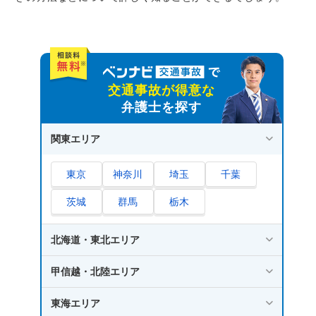
スがほとんど
早く支払ってほしい場合の対処法
被害者請求をする際の2つの注意点
1.請求期限がある
交通事故が得意な
2.費用や手間がかかる
弁護士を探す
被害者請求を弁護士に依頼する3つのメリット
関東エリア
1.全て任せられるので手間がかからない
東京
神奈川
埼玉
千葉
2.請求できる賠償額が増える可能性がある
3.適切な後遺障害等級認定を受けられる可能
茨城
群馬
栃木
性が高まる
北海道・東北エリア
さいごに｜被害者請求は早めに弁護士に相談し
よう
甲信越・北陸エリア
東海エリア