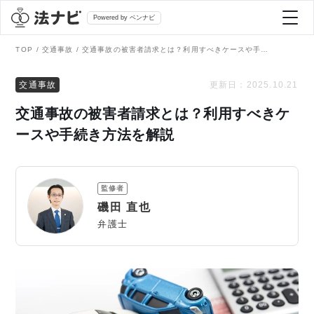
Powered by ベンナビ
TOP
交通事故
交通事故の被害者請求とは？利用すべきケースや手続き方法を解説
記事を探す
交通事故
更新日：
2025.10.21
交通事故の被害者請求とは？利用すべきケ
全て
弁護士を探す
ースや手続き方法を解説
法律相談
おすすめ弁護士診断
監修者
刑事事件
磯田 直也
AI Search Premium
弁護士
債務整理
掲載をご検討の弁護士の方へ
離婚問題