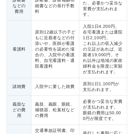
た、必要かつ妥当な
などの
細書などの発行手数
実費が支払われま
費用
料
す。
入院1日4,200円。
原則12歳以下の子ど
在宅看護または通院
もに近親者などの付
1日2,100円。
添いや、医師が看護
これ以上の収入減少
看護料
の必要性を認めた場
の立証があれば、近
合の、入院中の看護
親者19,000円、そ
料、自宅看護料・通
れ以外は地域の家政
院看護料
婦料金を限度に実額
が支払われます。
原則1日1,100円が
諸雑費
入院中に要した雑費
支払われます。
必要かつ妥当な実費
義肢な
義肢、義眼、眼鏡、
が支払われます。
どの費
補聴器、松葉杖など
眼鏡の費用は50,00
用
の費用
0円が限度です。
交通事故証明書、印
発行した書類に応じ