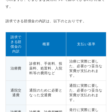
す。
請求できる賠償金の内訳は、以下のとおりです。
請求で
きる賠
概要
支払い基準
償金の
内訳
治療に実際に要し
診察料、手術料、投
た、必要かつ妥当な
治療費
薬料、処置料、入院
実費が支払われま
料等の費用など
す。
通院に実際に要し
通院交
通院のために必要と
た、必要かつ妥当な
通費
なった交通費
実費が支払われま
す。
発行に実際に要し
診断書
診断書、診療報酬明