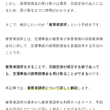
1.加害者が任意保険に加入していない
しかし、損害賠償金の受け取りは通常、示談交渉のあとにな
2.示談交渉が長引く可能性がある
るため、受け取るまでに時間がかかります。
3.被害者側の過失割合が大きい
4.後遺障害等級認定の申請をする
そこで、検討したいのが
「被害者請求」
という手続きです。
被害者請求できる賠償金の内訳と限度額
被害者請求とは、交通事故の被害者が加害者側の自賠責保険
受け取れる賠償金の限度額
会社に対して、交通事故の損害賠償金を直接請求する方法の
被害者請求の流れと必要書類
ことです。
被害者請求の流れ
被害者請求の申請に必要な書類と入手先
被害者請求をすることで、示談交渉が成立する前であって
も、交通事故の損害賠償金を受け取ることができる
のです。
被害者が自賠責保険に請求する2つの方法
仮渡金請求
本記事では、
被害者請求について詳しく解説
します。
本請求
被害者請求で賠償金が支払われるまでの期間
被害者請求の基本から被害者請求を利用すべきケース、手続
請求から1ヵ月以内に支払ってもらえるケー
きの方法などについて詳しく知ることができるでしょう。