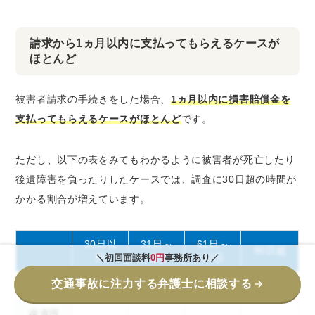
請求から1ヵ月以内に支払ってもらえるケースが
ほとんど
被害者請求の手続きをした場合、
1ヵ月以内に損害賠償金を
支払ってもらえるケースがほとんど
です。
ただし、以下の表をみてもわかるように被害者が死亡したり
後遺障害を負ったりしたケースでは、調査に30日超の時間が
かかる割合が増えています。
30日以
31日～
61日～
90日超
内
60日
90日
＼初回面談料
0円
事務所あり／
交通事故に注力する弁護士に相談する
死亡
83.3％
8.9％
3.1％
4.6％
後遺障