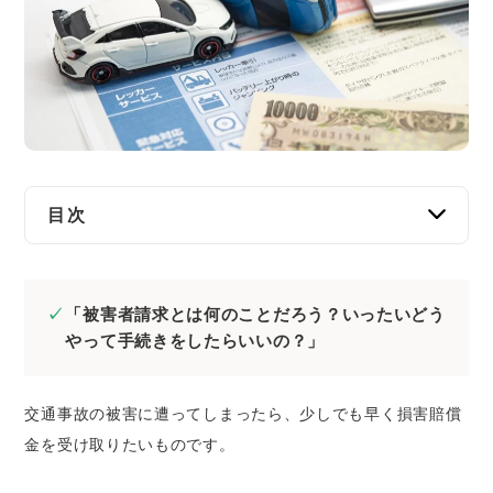
交通事故
遺産相続
労働問題
債権回収
目次
IT・ネット
そもそも自賠責保険とは
自賠責保険に請求する2つの方法
資金調達
「被害者請求とは何のことだろう？いったいどう
被害者請求｜被害者が加害者の自賠責保険に
やって手続きをしたらいいの？」
請求する
企業法務
加害者請求｜加害者が加入する任意保険会社
交通事故の被害に遭ってしまったら、少しでも早く損害賠償
が自賠責保険に請求する
金を受け取りたいものです。
被害者請求を利用したほうがいい4つのケース