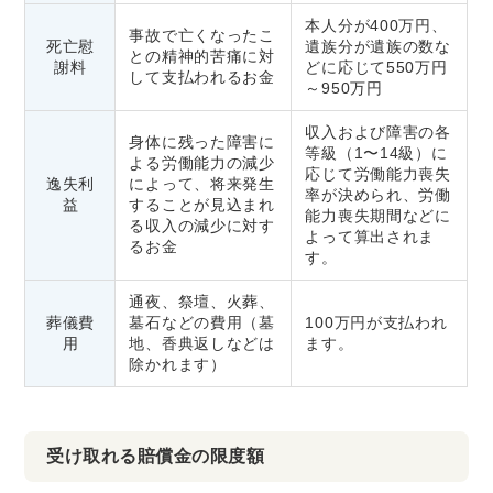
本人分が400万円、
事故で亡くなったこ
死亡慰
遺族分が遺族の数な
との精神的苦痛に対
謝料
どに応じて550万円
して支払われるお金
～950万円
収入および障害の各
身体に残った障害に
等級（1〜14級）に
よる労働能力の減少
応じて労働能力喪失
逸失利
によって、将来発生
率が決められ、労働
益
することが見込まれ
能力喪失期間などに
る収入の減少に対す
よって算出されま
るお金
す。
通夜、祭壇、火葬、
葬儀費
墓石などの費用（墓
100万円が支払われ
用
地、香典返しなどは
ます。
除かれます）
受け取れる賠償金の限度額