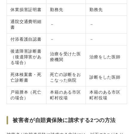
休業損害証明書
勤務先
勤務先
通院交通費明細
－
－
書
付添看護自認書
－
－
後遺障害診断書
治療を受けた医
（後遺障害があ
治療をした医師
療機関
る場合）
死体検案書・死
死亡の診断をお
診断をした医師
亡診断書
こなった病院
戸籍謄本（死亡
本籍のある市区
本籍のある市区
の場合）
町村役場
町村役場
被害者が自賠責保険に請求する2つの方法