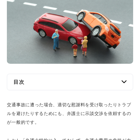
交通事故
遺産相続
労働問題
債権回収
IT・ネット
目次
資金調達
岡山の交通事故に関する相談窓口
企業法務
交通事故に遭った場合、適切な慰謝料を受け取ったりトラブ
各市区町村の相談窓口
ルを避けたりするためにも、弁護士に示談交渉を依頼するの
法テラス
が一般的です。
岡山県弁護士会法律相談センター、および巡
回相談所