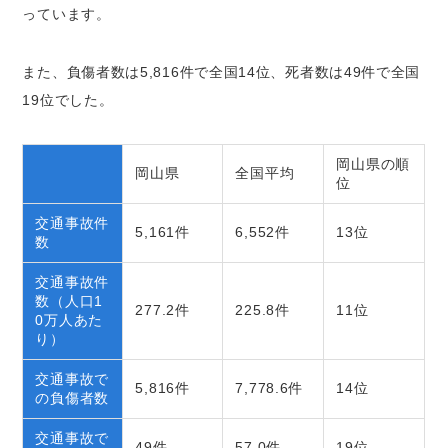
っています。
また、負傷者数は5,816件で全国14位、死者数は49件で全国
19位でした。
岡山県の順
岡山県
全国平均
位
交通事故件
5,161件
6,552件
13位
数
交通事故件
数（人口1
277.2件
225.8件
11位
0万人あた
り）
交通事故で
5,816件
7,778.6件
14位
の負傷者数
交通事故で
49件
57.0件
19位