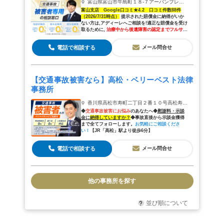
富山県富山市牛島町１８-７アーバンプレイスビル６Ｆ
富山支店 Google口コミ★4.2 口コミ件数88件
（2026/7/31時点）
提示された賠償金に納得がいか
ない方は,アディーレへご相談を!適正な賠償金を受け
取るために,
治療中から後遺障害の認定までフルサポ
ート
します
電話で相談する
メール問合せ
【交通事故被害なら】高松・ベリーベスト法律
事務所
香川県高松市寿町二丁目２番１０号高松寿町プライムビル3階（高松オフィス）
◆
交通事故被害にお悩み
のあなたへ◆
慰
謝
料・示談
金に
納得していますか？
◆事故直後から示談金獲得
まで全てフォローします。
お気軽にご相談くださ
い！
【JR「高松」駅より徒歩6分】
電話で相談する
メール問合せ
他の事務所を探す
並び順について