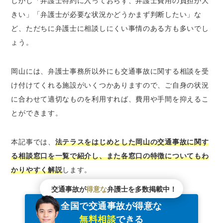
しかし「弁護士特約に入っておらず、弁護士費用の負担が大
岡山県警察・警察相談室
きい」「弁護士が必要な状況かどうかまず判断したい」な
岡山県行政書士会無料相談会
ど、ただちに弁護士に相談しにくい事情のある方も多いでし
岡山県地方検察庁
ょう。
岡山県地方検察庁被害者ホットライン
岡山県の交通安全協会
岡山には、弁護士事務所以外にも交通事故に関する相談を受
公益財団法人交通事故紛争処理センター
け付けてくれる施設がいくつかありますので、ご自身の状況
公益財団法人日弁連交通事故相談センター
に合わせて適切なものを利用すれば、費用や手間を抑えるこ
岡山県における交通事故の発生数と死傷者数
とができます。
岡山県で事故の多い交差点は？
岡山で交通事故問題が得意な弁護士を探すなら
本記事では、
法テラスをはじめとした岡山の交通事故に関す
「ベンナビ交通事故」がおすすめ
る相談窓口を一覧で紹介し、また各窓口の特徴についてもわ
岡山の交通事故を弁護士に相談するメリット
かりやすく解説
します。
岡山の交通事故を弁護士に相談するデメリット
交通事故が
得意な
弁護士を多数掲載中！
交通事故の示談交渉を弁護士に相談すべきケー
全国で交通事故が得意な
ス
無料相談
できる
弁護士の力でより良い解決に至った岡山の交通