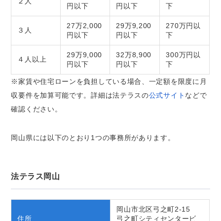
２人
円以下
円以下
下
27万2,000
29万9,200
270万円以
３人
円以下
円以下
下
29万9,000
32万8,900
300万円以
４人以上
円以下
円以下
下
※家賃や住宅ローンを負担している場合、一定額を限度に月
収要件を加算可能です。詳細は法テラスの
公式サイト
などで
確認ください。
岡山県には以下のとおり1つの事務所があります。
法テラス岡山
岡山市北区弓之町2-15
住所
弓之町シティセンタービ