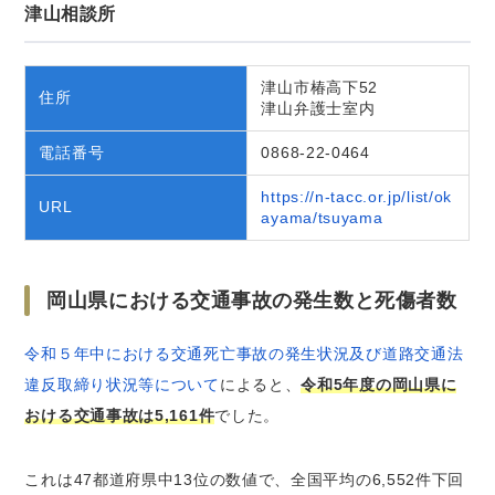
津山相談所
津山市椿高下52
住所
津山弁護士室内
電話番号
0868-22-0464
https://n-tacc.or.jp/list/ok
URL
ayama/tsuyama
岡山県における交通事故の発生数と死傷者数
令和５年中における交通死亡事故の発生状況及び道路交通法
違反取締り状況等について
によると、
令和5年度の岡山県に
おける交通事故は5,161件
でした。
これは47都道府県中13位の数値で、全国平均の6,552件下回