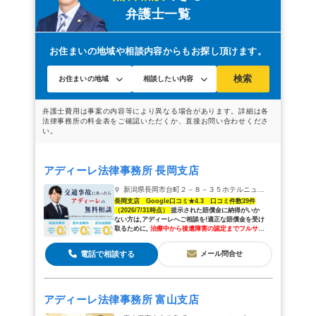
弁護士一覧
事故事例
岡山の交通事故は弁護士に相談を
お住まいの地域や相談内容からもお探し頂けます。
検索
アディーレ法律事務所 長岡支店
新潟県長岡市台町２－８－３５ホテルニューオータニ長岡１Ｆ
長岡支店 Google口コミ★4.3 口コミ件数39件
（2026/7/31時点）
提示された賠償金に納得がいか
ない方は,アディーレへご相談を!適正な賠償金を受け
取るために,
治療中から後遺障害の認定までフルサポ
ート
します
電話で相談する
メール問合せ
アディーレ法律事務所 富山支店