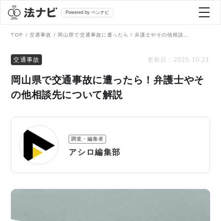
Powered by ベンナビ
TOP
交通事故
岡山県で交通事故に遭ったら！弁護士やその他相談先について解説
記事を探す
交通事故
更新日：
2025.10.21
岡山県で交通事故に遭ったら！弁護士やそ
全て
弁護士を探す
の他相談先について解説
法律相談
おすすめ弁護士診断
調査・編集者
刑事事件
アシロ編集部
AI Search Premium
債務整理
掲載をご検討の弁護士の方へ
離婚問題