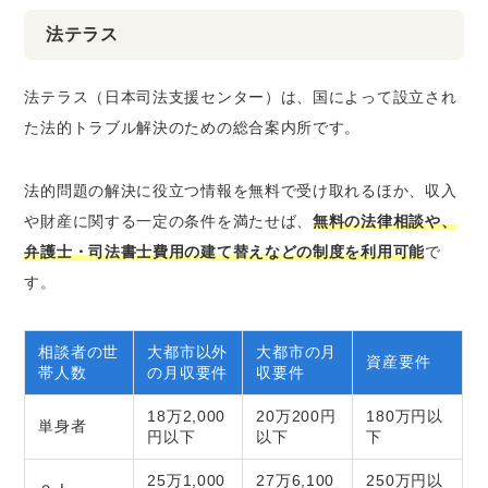
法テラス
法テラス（日本司法支援センター）は、国によって設立され
た法的トラブル解決のための総合案内所です。
法的問題の解決に役立つ情報を無料で受け取れるほか、収入
や財産に関する一定の条件を満たせば、
無料の法律相談や、
弁護士・司法書士費用の建て替えなどの制度を利用可能
で
す。
相談者の世
大都市以外
大都市の月
資産要件
帯人数
の月収要件
収要件
18万2,000
20万200円
180万円以
単身者
円以下
以下
下
25万1,000
27万6,100
250万円以