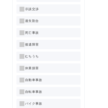
示談交渉
過失割合
死亡事故
後遺障害
むちうち
休業損害
自動車事故
自転車事故
バイク事故