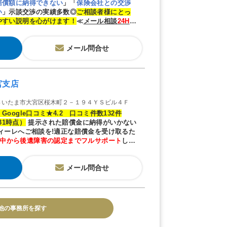
賠償額に納得できない
」「
保険会社との交渉
い
」
示談交渉の実績多数◎
ご相談者様にとっ
やすい説明を心がけます！
≪
メール相談
24H
受
メール問合せ
宮支店
さいたま市大宮区桜木町２－１９４ＹＳビル４Ｆ
Google口コミ★4.2 口コミ件数132件
/31時点）
提示された賠償金に納得がいかない
ディーレへご相談を!適正な賠償金を受け取るた
中から後遺障害の認定までフルサポート
しま
メール問合せ
他の事務所を探す