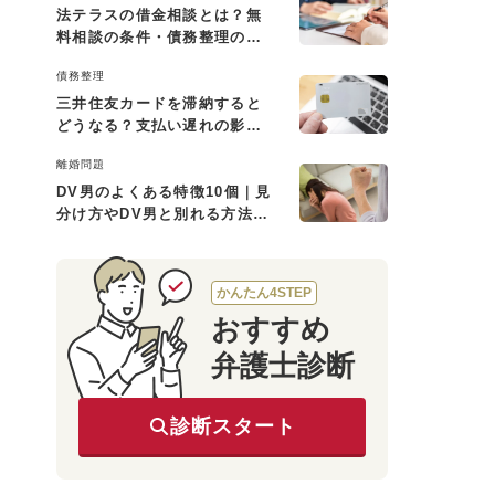
法テラスの借金相談とは？無
料相談の条件・債務整理の費
用・利用の流れを解説
債務整理
三井住友カードを滞納すると
どうなる？支払い遅れの影響
と対処法
離婚問題
DV男のよくある特徴10個｜見
分け方やDV男と別れる方法も
解説
かんたん4STEP
おすすめ
弁護士診断
診断スタート