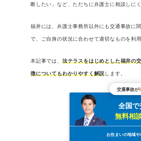
福井県行政書士会無料相談会
断したい」など、ただちに弁護士に相談しに
福井県地方検察庁
福井県地方検察庁被害者ホットラ
福井には、弁護士事務所以外にも交通事故に
福井県の交通安全協会
で、ご自身の状況に合わせて適切なものを利
公益財団法人交通事故紛争処理セ
公益財団法人日弁連交通事故相談
本記事では、
法テラスをはじめとした福井の
福井県における交通事故の発生数と死傷
徴についてもわかりやすく解説
します。
福井県で事故の多い交差点は？
交通事故が
福井で交通事故問題が得意な弁護士を探
全国で
福井の交通事故を弁護士に相談するメリ
無料相
福井の交通事故を弁護士に相談するデメ
交通事故の示談交渉を弁護士に相談すべ
お住まいの地域や
弁護士の力でより良い解決に至った福井