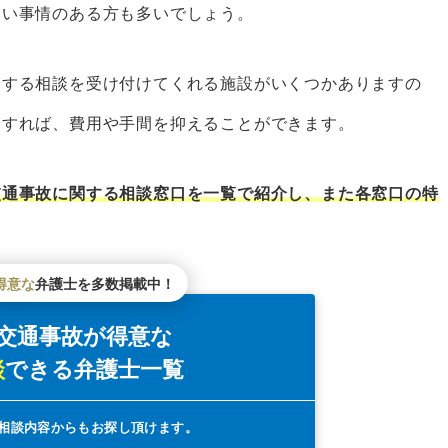
くい事情のある方も多いでしょう。
イン
関する相談を受け付けてくれる施設がいくつかありますの
用すれば、費用や手間を抑えることができます。
ンター
センター
交通事故に関する相談窓口を一覧で紹介し、また各窓口の特
者数
得意な
弁護士を多数掲載中！
すなら「ベンナビ交通事故」がおすすめ
交通事故が得意な
ット
談
できる
弁護士一覧
リット
きケース
相談内容からもお探し頂けます。
の交通事故事例