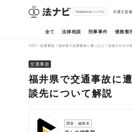
弁護士監
Powered by ベンナビ
全て
法律相談
刑事事件
債務整
TOP
交通事故
福井県で交通事故に遭ったら！弁護士やその
交通事故
福井県で交通事故に
談先について解説
調査・編集者