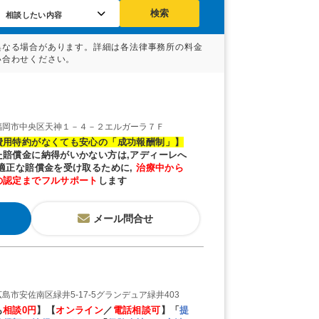
検索
福岡市中央区天神１－４－２エルガーラ７Ｆ
費用特約がなくても安心の「成功報酬制」】
た賠償金に納得がいかない方は,アディーレへ
!適正な賠償金を受け取るために,
治療中から
の認定までフルサポート
します
メール問合せ
島市安佐南区緑井5-17-5グランデュア緑井403
も
相談0円
】【
オンライン
／
電話相談可
】「
提