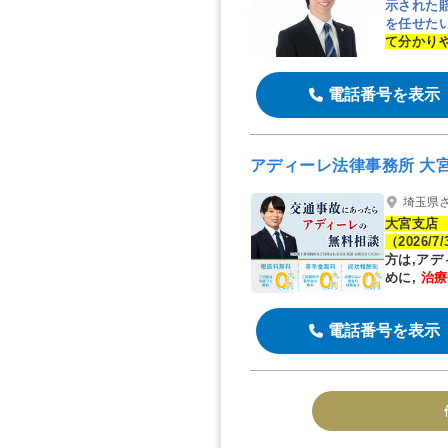
示された
を任せた
て分かり
付中
≫
電話番号を表示
アディーレ法律事務所 大
埼玉県
大宮支店 
（2026/7
方は,ア
めに,
治療
す
電話番号を表示