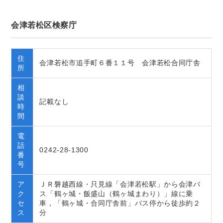
会津若松区検察庁
住
会津若松市追手町６番１１号 会津若松合同庁舎
所
相
談
記載なし
時
間
電
話
0242-28-1300
番
号
ア
ＪＲ磐越西線・只見線「会津若松駅」から会津バ
ク
ス「鶴ヶ城・飯盛山（鶴ヶ城まわり）」線に乗
セ
車，「鶴ヶ城・合同庁舎前」バス停から徒歩約２
ス
分