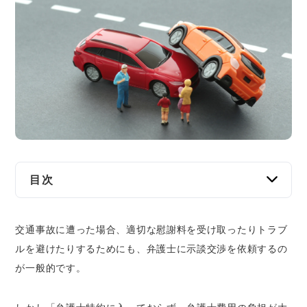
交通事故
遺産相続
労働問題
債権回収
IT・ネット
目次
資金調達
福島の交通事故に関する相談窓口
企業法務
交通事故に遭った場合、適切な慰謝料を受け取ったりトラブ
法テラス
ルを避けたりするためにも、弁護士に示談交渉を依頼するの
福島県弁護士会法律相談センター、および巡
が一般的です。
回相談所
福島県警察・警察相談室