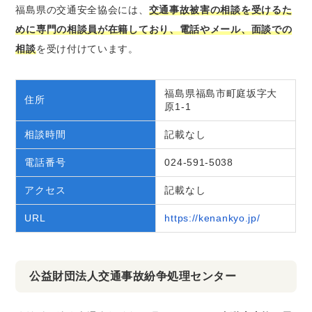
福島県の交通安全協会には、
交通事故被害の相談を受けるた
めに専門の相談員が在籍しており、電話やメール、面談での
相談
を受け付けています。
福島県福島市町庭坂字大
住所
原1-1
相談時間
記載なし
電話番号
024-591-5038
アクセス
記載なし
URL
https://kenankyo.jp/
公益財団法人交通事故紛争処理センター