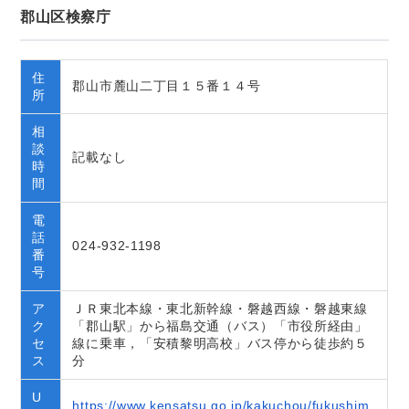
郡山区検察庁
住
郡山市麓山二丁目１５番１４号
所
相
談
記載なし
時
間
電
話
024-932-1198
番
号
ア
ＪＲ東北本線・東北新幹線・磐越西線・磐越東線
ク
「郡山駅」から福島交通（バス）「市役所経由」
セ
線に乗車，「安積黎明高校」バス停から徒歩約５
ス
分
U
https://www.kensatsu.go.jp/kakuchou/fukushim