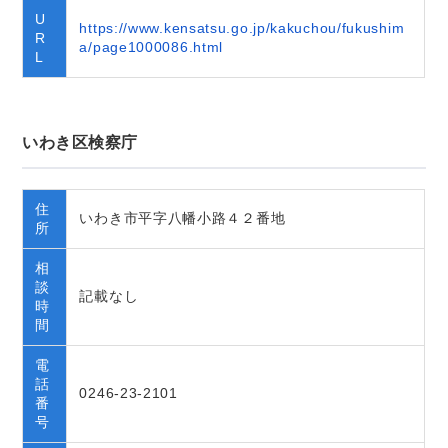
U
https://www.kensatsu.go.jp/kakuchou/fukushim
R
a/page1000086.html
L
いわき区検察庁
住
いわき市平字八幡小路４２番地
所
相
談
記載なし
時
間
電
話
0246-23-2101
番
号