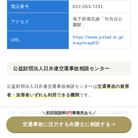
電話番号
022-263-7231
地下鉄南北線「勾当台公
アクセス
園駅」
https://www.jcstad.or.jp/
URL
map/map03/
公益財団法人日弁連交通事故相談センター
公益財団法人日弁連交通事故相談センターは
交通事故の被害
者・加害者いずれも利用できる機関
です。
公正・中立の立場から、交通事故における民法上の相談を受
＼初回面談料
0円
事務所あり／
け付けており、電話相談や面談での相談を無料で受けられま
交通事故に注力する弁護士に相談する
す。