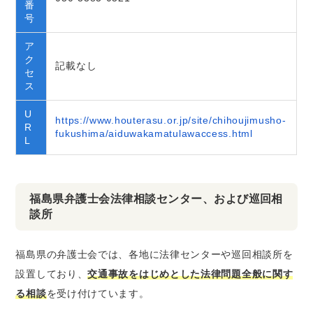
番
号
ア
ク
記載なし
セ
ス
U
https://www.houterasu.or.jp/site/chihoujimusho-
R
fukushima/aiduwakamatulawaccess.html
L
福島県弁護士会法律相談センター、および巡回相
談所
福島県の弁護士会では、各地に法律センターや巡回相談所を
設置しており、
交通事故をはじめとした法律問題全般に関す
る相談
を受け付けています。