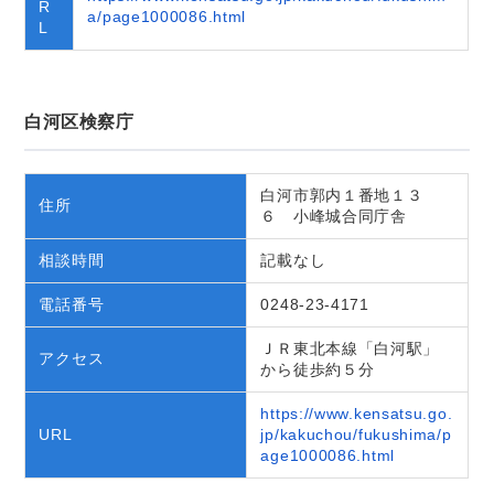
R
a/page1000086.html
L
白河区検察庁
白河市郭内１番地１３
住所
６ 小峰城合同庁舎
相談時間
記載なし
電話番号
0248-23-4171
ＪＲ東北本線「白河駅」
アクセス
から徒歩約５分
https://www.kensatsu.go.
URL
jp/kakuchou/fukushima/p
age1000086.html