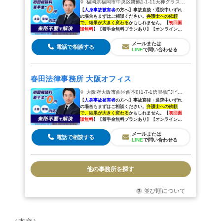
福岡県福岡市中央区舞鶴1-1-11天神グラスビルディング9階
【
人身事故被害者
の方へ】
事故直後・通院中いずれ
の場合もまずはご相談ください。
弁護士への依頼
で、結果が大きく変わる
かもしれません。
【
初回面
談無料
】【着手金無料プランあり】【オンラインで
全国対応可能】
メールまたは
電話で相談する
LINE
で問い合わせる
春田法律事務所 大阪オフィス
大阪府大阪市西区西本町1-7-1信濃橋FJビル4階
【
人身事故被害者
の方へ】
事故直後・通院中いずれ
の場合もまずはご相談ください。
弁護士への依頼
で、結果が大きく変わる
かもしれません。
【
初回面
談無料
】【着手金無料プランあり】【オンラインで
全国対応可能】
メールまたは
電話で相談する
LINE
で問い合わせる
他の事務所を探す
並び順について