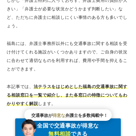
しかし「弁護士特約に入っておらず、弁護士費用の負担が大
福島県行政書士会無料相談会
きい」「弁護士が必要な状況かどうかまず判断したい」な
福島県地方検察庁
ど、ただちに弁護士に相談しにくい事情のある方も多いでし
福島県地方検察庁被害者ホットライン
ょう。
福島県の交通安全協会
公益財団法人交通事故紛争処理センター
福島には、弁護士事務所以外にも交通事故に関する相談を受
公益財団法人日弁連交通事故相談センター
け付けてくれる施設がいくつかありますので、ご自身の状況
福島県における交通事故の発生数と死傷者数
に合わせて適切なものを利用すれば、費用や手間を抑えるこ
福島県で事故の多い交差点は？
とができます。
福島で交通事故問題が得意な弁護士を探すなら
「ベンナビ交通事故」がおすすめ
本記事では、
法テラスをはじめとした福島の交通事故に関す
福島の交通事故を弁護士に相談するメリット
る相談窓口を一覧で紹介し、また各窓口の特徴についてもわ
福島の交通事故を弁護士に相談するデメリット
かりやすく解説
します。
交通事故の示談交渉を弁護士に相談すべきケー
交通事故が
得意な
弁護士を多数掲載中！
ス
全国で交通事故が得意な
弁護士の力でより良い解決に至った福島の交通
事故事例
無料相談
できる