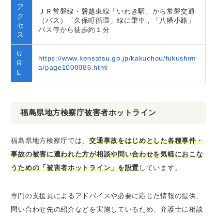
ア
ＪＲ常磐線・磐越東線「いわき駅」から常磐交通
ク
（バス）「久保町循環」線に乗車，「八幡小路」
セ
バス停から徒歩約１分
ス
U
https://www.kensatsu.go.jp/kakuchou/fukushim
R
a/page1000086.html
L
福島県地方検察庁被害者ホットライン
福島県地方検察庁では、
交通事故をはじめとした各種事件・
事故の被害に遭われた方が相談や問い合わせを気軽におこな
うための「被害者ホットライン」を設置
しています。
専門の支援員によるアドバイスや必要に応じた情報の提供、
問い合わせ先の紹介などを実施しているため、弁護士に相談