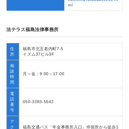
ml
法テラス福島法律事務所
住
福島市北五老内町7-5
所
イズム37ビル3F
相
談
月～金：9:00～17:00
時
間
電
話
050-3383-5542
番
号
ア
ク
福島交通バス「年金事務所入口」停留所から徒歩1