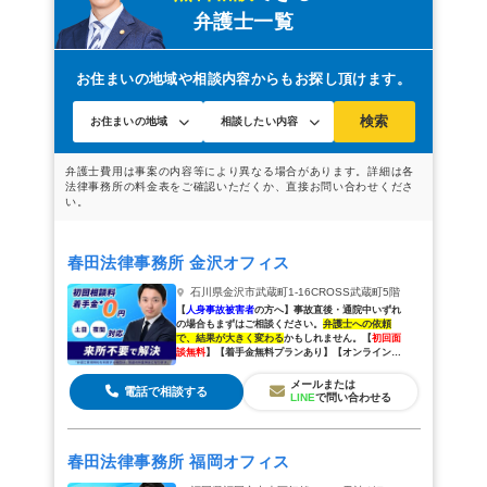
弁護士一覧
福島の交通事故は弁護士に相談を
お住まいの地域や相談内容からもお探し頂けます。
検索
春田法律事務所 金沢オフィス
石川県金沢市武蔵町1-16CROSS武蔵町5階
【
人身事故被害者
の方へ】
事故直後・通院中いずれ
の場合もまずはご相談ください。
弁護士への依頼
で、結果が大きく変わる
かもしれません。
【
初回面
談無料
】【着手金無料プランあり】【オンラインで
全国対応可能】
メールまたは
電話で相談する
LINE
で問い合わせる
春田法律事務所 福岡オフィス