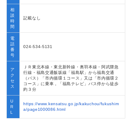
相
談
記載なし
時
間
電
話
024-534-5131
番
号
ＪＲ東北本線・東北新幹線・奥羽本線・阿武隈急
ア
行線・福島交通飯坂線「福島駅」から福島交通
ク
（バス）「市内循環１コース」又は「市内循環２
セ
コース」に乗車，「福島テレビ」バス停から徒歩
ス
約３分
U
https://www.kensatsu.go.jp/kakuchou/fukushim
R
a/page1000086.html
L