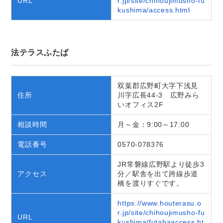
URL
r.jp/site/chihoujimusho-fu
kushima/access.html
法テラスふたば
双葉郡広野町大字下浅見
住所
川字広長44-3 広野みら
いオフィス2F
相談時間
月～金：9:00～17:00
電話番号
0570-078376
JR常磐線広野駅より徒歩3
アクセス
分／駅舎を出て跨線歩道
橋を渡りすぐです。
https://www.houterasu.o
r.jp/site/chihoujimusho-fu
URL
kushima/futabaaccess.ht