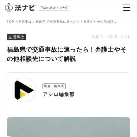
Powered by ベンナビ
TOP
交通事故
福島県で交通事故に遭ったら！弁護士やその他相談先について解説
記事を探す
交通事故
更新日：
2025.10.21
福島県で交通事故に遭ったら！弁護士やそ
全て
弁護士を探す
の他相談先について解説
法律相談
おすすめ弁護士診断
調査・編集者
刑事事件
アシロ編集部
AI Search Premium
債務整理
掲載をご検討の弁護士の方へ
離婚問題