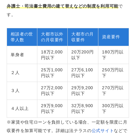
弁護士・司法書士費用の建て替えなどの制度を利用可能
で
す。
相談者の世
大都市以外
大都市の月
資産要件
帯人数
の月収要件
収要件
18万2,000
20万200円
180万円以
単身者
円以下
以下
下
25万1,000
27万6,100
250万円以
２人
円以下
円以下
下
27万2,000
29万9,200
270万円以
３人
円以下
円以下
下
29万9,000
32万8,900
300万円以
４人以上
円以下
円以下
下
※家賃や住宅ローンを負担している場合、一定額を限度に月
収要件を加算可能です。詳細は法テラスの
公式サイト
などで