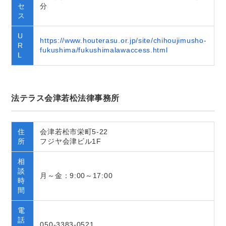
セ
分
ス
U
https://www.houterasu.or.jp/site/chihoujimusho-
R
fukushima/fukushimalawaccess.html
L
法テラス会津若松法律事務所
住
会津若松市栄町5-22
所
フジヤ会津ビル1F
相
談
月～金：9:00～17:00
時
間
電
話
050-3383-0521