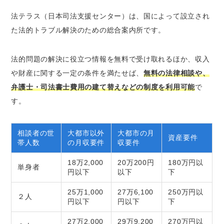
法テラス（日本司法支援センター）は、国によって設立され
た法的トラブル解決のための総合案内所です。
法的問題の解決に役立つ情報を無料で受け取れるほか、収入
や財産に関する一定の条件を満たせば、
無料の法律相談や、
弁護士・司法書士費用の建て替えなどの制度を利用可能
で
す。
相談者の世
大都市以外
大都市の月
資産要件
帯人数
の月収要件
収要件
18万2,000
20万200円
180万円以
単身者
円以下
以下
下
25万1,000
27万6,100
250万円以
２人
円以下
円以下
下
27万2,000
29万9,200
270万円以