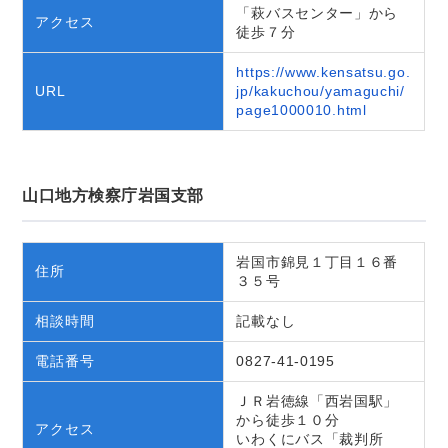
「萩バスセンター」から
アクセス
徒歩７分
https://www.kensatsu.go.
URL
jp/kakuchou/yamaguchi/
page1000010.html
山口地方検察庁岩国支部
岩国市錦見１丁目１６番
住所
３５号
相談時間
記載なし
電話番号
0827-41-0195
ＪＲ岩徳線「西岩国駅」
から徒歩１０分
アクセス
いわくにバス「裁判所