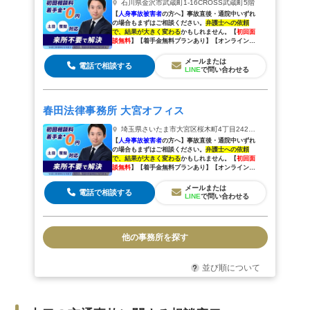
石川県金沢市武蔵町1-16CROSS武蔵町5階
【
人身事故被害者
の方へ】
事故直後・通院中いずれ
の場合もまずはご相談ください。
弁護士への依頼
で、結果が大きく変わる
かもしれません。
【
初回面
談無料
】【着手金無料プランあり】【オンラインで
全国対応可能】
メールまたは
電話で相談する
LINE
で問い合わせる
春田法律事務所 大宮オフィス
埼玉県さいたま市大宮区桜木町4丁目242鐘塚ビル2階
【
人身事故被害者
の方へ】
事故直後・通院中いずれ
の場合もまずはご相談ください。
弁護士への依頼
で、結果が大きく変わる
かもしれません。
【
初回面
談無料
】【着手金無料プランあり】【オンラインで
全国対応可能】
メールまたは
電話で相談する
LINE
で問い合わせる
他の事務所を探す
並び順について