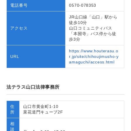
電話番号
0570-078353
JR山口線「山口」駅から
徒歩10分
アクセス
山口コミュニティバス
「本圀寺」バス停から徒
歩3分
https://www.houterasu.o
URL
r.jp/site/chihoujimusho-y
amaguchi/access.html
法テラス山口法律事務所
住
山口市黄金町1-10
所
菜花道門キューブ2F
相
談