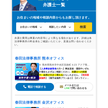
弁護士一覧
事故事例
山口の交通事故は弁護士に相談を
お住まいの地域や相談内容からもお探し頂けます。
検索
春田法律事務所 熊本オフィス
熊本県熊本市中央区安政町 4-23 アクア熊本水道町 6階
【
人身事故被害者
の方へ】
事故直後・通院中いずれ
の場合もまずはご相談ください。
弁護士への依頼
で、結果が大きく変わる
かもしれません。
【
初回面
談無料
】【着手金無料プランあり】【オンラインで
全国対応可能】
メールまたは
電話で相談する
LINE
で問い合わせる
春田法律事務所 金沢オフィス