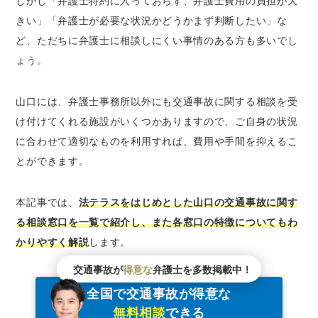
しかし「弁護士特約に入っておらず、弁護士費用の負担が大
山口県警察・警察相談室
きい」「弁護士が必要な状況かどうかまず判断したい」な
山口県行政書士会無料相談会
ど、ただちに弁護士に相談しにくい事情のある方も多いでし
山口県地方検察庁
ょう。
山口県地方検察庁被害者ホットライン
山口県の交通安全協会
山口には、弁護士事務所以外にも交通事故に関する相談を受
公益財団法人交通事故紛争処理センター
け付けてくれる施設がいくつかありますので、ご自身の状況
公益財団法人日弁連交通事故相談センター
に合わせて適切なものを利用すれば、費用や手間を抑えるこ
山口県における交通事故の発生数と死傷者数
とができます。
山口県で事故の多い交差点は？
山口で交通事故問題が得意な弁護士を探すなら
本記事では、
法テラスをはじめとした山口の交通事故に関す
「ベンナビ交通事故」がおすすめ
る相談窓口を一覧で紹介し、また各窓口の特徴についてもわ
山口の交通事故を弁護士に相談するメリット
かりやすく解説
します。
山口の交通事故を弁護士に相談するデメリット
交通事故が
得意な
弁護士を多数掲載中！
交通事故の示談交渉を弁護士に相談すべきケー
全国で交通事故が得意な
ス
無料相談
できる
弁護士の力でより良い解決に至った山口の交通