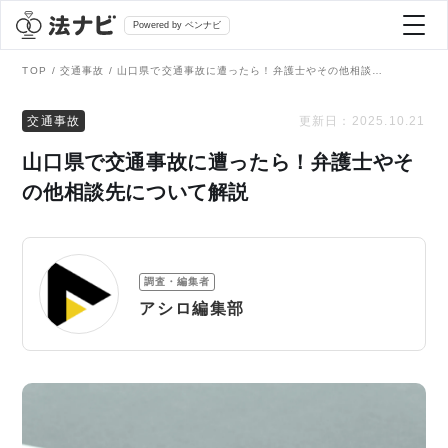
Powered by ベンナビ
TOP
交通事故
山口県で交通事故に遭ったら！弁護士やその他相談先について解説
記事を探す
交通事故
更新日：
2025.10.21
山口県で交通事故に遭ったら！弁護士やそ
全て
弁護士を探す
の他相談先について解説
法律相談
おすすめ弁護士診断
調査・編集者
刑事事件
アシロ編集部
AI Search Premium
債務整理
掲載をご検討の弁護士の方へ
離婚問題