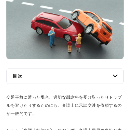
交通事故
遺産相続
労働問題
債権回収
IT・ネット
目次
資金調達
山口の交通事故に関する相談窓口
企業法務
交通事故に遭った場合、適切な慰謝料を受け取ったりトラブ
各市区町村の相談窓口
ルを避けたりするためにも、弁護士に示談交渉を依頼するの
法テラス
が一般的です。
山口県弁護士会法律相談センター、および巡
回相談所