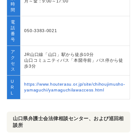
月～金：9:00～17:00
時
間
電
話
050-3383-0021
番
号
ア
JR山口線「山口」駅から徒歩10分
ク
山口コミュニティバス「本圀寺前」バス停から徒
セ
歩3分
ス
U
https://www.houterasu.or.jp/site/chihoujimusho-
R
yamaguchi/yamaguchilawaccess.html
L
山口県弁護士会法律相談センター、および巡回相
談所