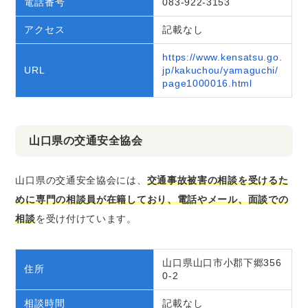
電話番号
083-922-3153
アクセス
記載なし
https://www.kensatsu.go.
URL
jp/kakuchou/yamaguchi/
page1000016.html
山口県の交通安全協会
山口県の交通安全協会には、
交通事故被害の相談を受けるた
めに専門の相談員が在籍しており、電話やメール、面談での
相談
を受け付けています。
山口県山口市小郡下郷356
住所
0-2
相談時間
記載なし