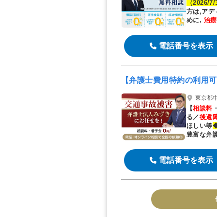
（2026/7
方は,ア
めに,
治療
す
電話番号を表示
【弁護士費用特約の利用可
東京都中
【
相談料
る／
後遺
ほしい
等
豊富な弁
します！
電話番号を表示