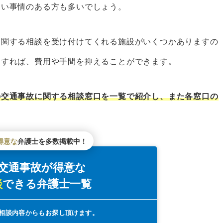
くい事情のある方も多いでしょう。
イン
に関する相談を受け付けてくれる施設がいくつかありますの
用すれば、費用や手間を抑えることができます。
ンター
センター
の交通事故に関する相談窓口を一覧で紹介し、また各窓口の
者数
得意な
弁護士を多数掲載中！
探すなら「ベンナビ交通事故」がおすすめ
交通事故が得意な
リット
談
できる
弁護士一覧
メリット
きケース
相談内容からもお探し頂けます。
の交通事故事例