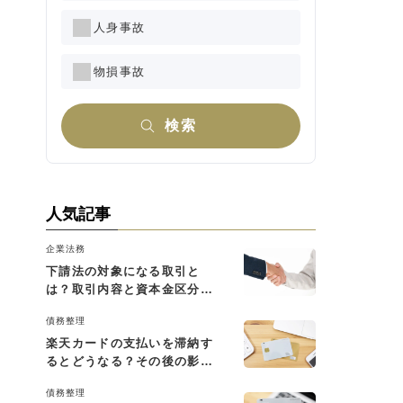
人身事故
物損事故
検索
人気記事
企業法務
下請法の対象になる取引と
は？取引内容と資本金区分に
よる判断基準を解説
債務整理
楽天カードの支払いを滞納す
るとどうなる？その後の影響
と払えない場合の対処法
債務整理