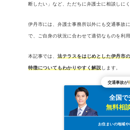
兵庫県行政書士会無料相談会
断したい」など、ただちに弁護士に相談しに
兵庫県地方検察庁
兵庫県地方検察庁被害者ホットラ
伊丹市には、弁護士事務所以外にも交通事故
兵庫県の交通安全協会
で、ご自身の状況に合わせて適切なものを利
公益財団法人交通事故紛争処理セ
公益財団法人日弁連交通事故相談
本記事では、
法テラスをはじめとした伊丹市
兵庫県における交通事故の発生数と死傷
特徴についてもわかりやすく解説
します。
兵庫県で事故の多い交差点は？
交通事故が
伊丹市で交通事故問題が得意な弁護士を
全国で
伊丹市の交通事故を弁護士に相談するメ
無料相
伊丹市の交通事故を弁護士に相談するデ
交通事故の示談交渉を弁護士に相談すべ
お住まいの地域や
弁護士の力でより良い解決に至った兵庫