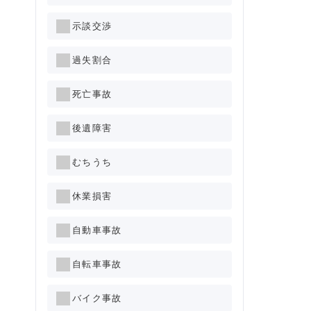
示談交渉
過失割合
死亡事故
後遺障害
むちうち
休業損害
自動車事故
自転車事故
バイク事故