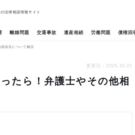
修の法律相談情報サイト
理
離婚問題
交通事故
遺産相続
労働問題
債権回
他相談先について解説
更新日：
2025.10.21
遭ったら！弁護士やその他相