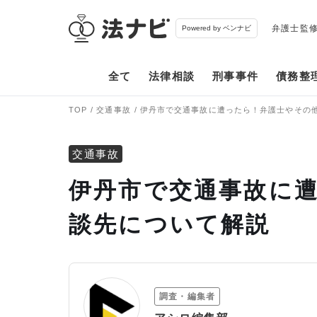
弁護士監
Powered by ベンナビ
全て
法律相談
刑事事件
債務整
TOP
交通事故
伊丹市で交通事故に遭ったら！弁護士やその
交通事故
伊丹市で交通事故に
談先について解説
調査・編集者