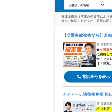
伊丹市の交通事故は弁護士に相談を
【交通事故被害なら】京都
京都府京都市
◆
交通事
に
納得し
全てフォ
【「烏丸」
電話番号を表示
アディーレ法律事務所 松
愛媛県松
松山支店 