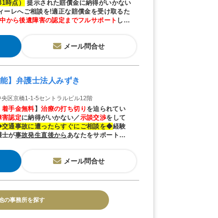
/31時点）
提示された賠償金に納得がいかない
ディーレへご相談を!適正な賠償金を受け取るた
中から後遺障害の認定までフルサポート
しま
メール問合せ
能】弁護士法人みずき
央区京橋1-1-5セントラルビル12階
・
着手金無料
】
治療の打ち切り
を迫られてい
障害認定
に納得がいかない／
示談交渉
をして
◆
交通事故に遭ったらすぐにご相談を
◆
経験
護士が
事故発生直後から
あなたをサポート
致
メール問合せ
他の事務所を探す