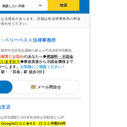
検索
・ベリーベスト法律事務所
中京区烏丸通錦小路上ル手洗水町659番地烏丸中央ビル2階（京都オフィス）
故被害にお悩み
のあなたへ◆
慰
謝
料・示談金
ていますか？
◆事故直後から示談金獲得まで
ローします。
お気軽にご相談ください！
駅・「四条」駅 徒歩3分】
メール問合せ
山支店
山市花園町1-3日本生命松山市駅前ビル2F
Google口コミ★4.6 口コミ件数66件