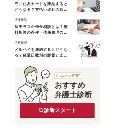
三井住友カードを滞納すると
どうなる？支払い遅れの影響
と対処法
法律相談
法テラスの借金相談とは？無
料相談の条件・債務整理の費
用・利用の流れを解説
債務整理
メルペイを滞納するとどうな
る？経過日数別の影響と支払
えないときの対処法
かんたん4STEP
おすすめ
弁護士診断
診断スタート