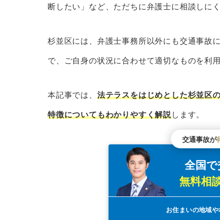
東京都警察・警察相談室
断したい」など、ただちに弁護士に相談しに
東京都行政書士会無料相談会
東京都地方検察庁
杉並区には、弁護士事務所以外にも交通事故
東京都地方検察庁被害者ホットラ
で、ご自身の状況に合わせて適切なものを利
東京都の交通安全協会
NPO法人
本記事では、
法テラスをはじめとした杉並区
公益財団法人交通事故紛争処理セ
特徴についてもわかりやすく解説
します。
公益財団法人日弁連交通事故相談
交通事故が
東京都における交通事故の発生数と死傷
全国で
東京都で事故の多い交差点は？
無料相
杉並区で交通事故問題が得意な弁護士を
杉並区の交通事故を弁護士に相談するメ
お住まいの地域や
杉並区の交通事故を弁護士に相談するデ