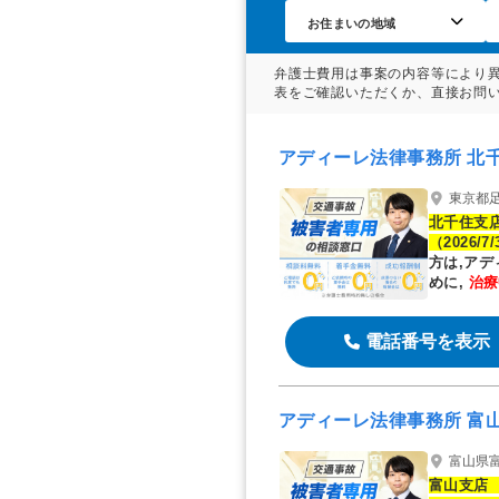
交通事故の示談交渉を弁護士に相談すべ
弁護士の力でより良い解決に至った東京
杉並区の交通事故は弁護士に相談を
アディーレ法律事務所 北
東京都足
北千住支店
（2026/7
方は,ア
めに,
治療
す
電話番号を表示
アディーレ法律事務所 富
富山県
富山支店 