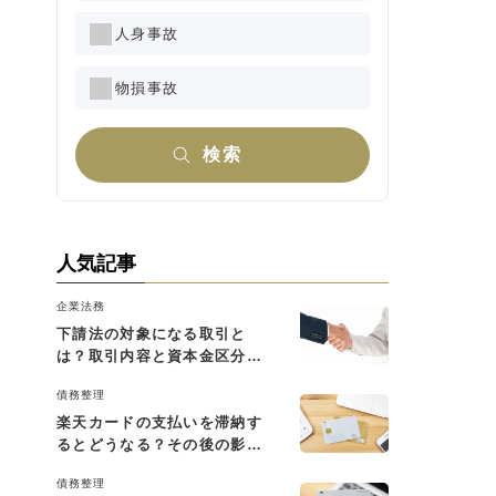
人身事故
物損事故
検索
人気記事
企業法務
下請法の対象になる取引と
は？取引内容と資本金区分に
よる判断基準を解説
債務整理
楽天カードの支払いを滞納す
るとどうなる？その後の影響
と払えない場合の対処法
債務整理