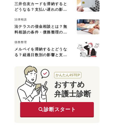
三井住友カードを滞納すると
どうなる？支払い遅れの影響
と対処法
法律相談
法テラスの借金相談とは？無
料相談の条件・債務整理の費
用・利用の流れを解説
債務整理
メルペイを滞納するとどうな
る？経過日数別の影響と支払
えないときの対処法
かんたん4STEP
おすすめ
弁護士診断
診断スタート