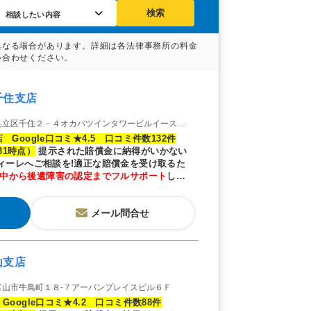
検索
きケース
都の交通事故事例
千住支店
立区千住２－４オカバツインタワービルイースト４Ｆ
 Google口コミ★4.5 口コミ件数132件
/31時点）
提示された賠償金に納得がいかない
ディーレへご相談を!適正な賠償金を受け取るた
中から後遺障害の認定までフルサポート
しま
メール問合せ
山支店
富山市牛島町１８-７アーバンプレイスビル６Ｆ
Google口コミ★4.2 口コミ件数88件