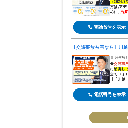
（2026/7
方は,ア
めに,
治療
す
電話番号を表示
【交通事故被害なら】川越
埼玉県川
◆
交通事
に
納得し
全てフォ
【「川越
電話番号を表示