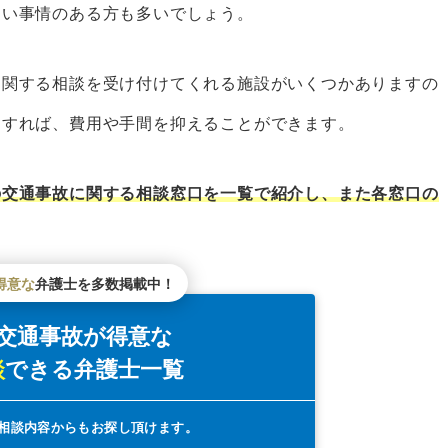
くい事情のある方も多いでしょう。
に関する相談を受け付けてくれる施設がいくつかありますの
イン
用すれば、費用や手間を抑えることができます。
の交通事故に関する相談窓口を一覧で紹介し、また各窓口の
ンター
センター
得意な
弁護士を多数掲載中！
者数
交通事故が得意な
談
できる
弁護士一覧
探すなら「ベンナビ交通事故」がおすすめ
リット
相談内容からもお探し頂けます。
メリット