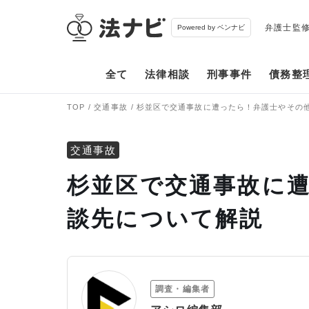
弁護士監
Powered by ベンナビ
全て
法律相談
刑事事件
債務整
TOP
交通事故
杉並区で交通事故に遭ったら！弁護士やその
交通事故
杉並区で交通事故に
談先について解説
調査・編集者