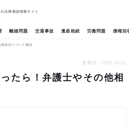
修の法律相談情報サイト
理
離婚問題
交通事故
遺産相続
労働問題
債権回
他相談先について解説
更新日：
2025.10.21
遭ったら！弁護士やその他相