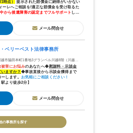
/31時点）
提示された賠償金に納得がいかない
ディーレへご相談を!適正な賠償金を受け取るた
中から後遺障害の認定までフルサポート
しま
メール問合せ
・ベリーベスト法律事務所
越市脇田本町1番地3グランベル川越8階（川越オフィス）
故被害にお悩み
のあなたへ◆
慰
謝
料・示談金
ていますか？
◆事故直後から示談金獲得まで
ローします。
お気軽にご相談ください！
」駅より徒歩2分】
メール問合せ
他の事務所を探す