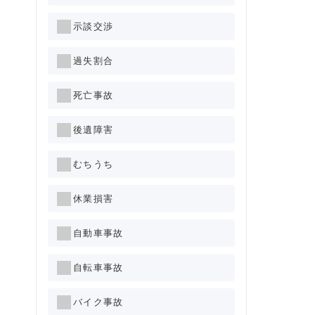
示談交渉
過失割合
死亡事故
後遺障害
むちうち
休業損害
自動車事故
自転車事故
バイク事故